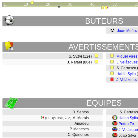
1
10
20
30
40
50
6
BUTEURS
Juan Muñoz
AVERTISSEMENT
S. Syzyi (12e)
Miguel Pires
J. Rafael (86e)
J. Velázquez
S. Carrasco 
Habib Sylla
J. Velázquez
EQUIPES
D. Santos
S. Carrasc
M. Morais
Habib Sylla
(D. Djousse, 78e)
Amadeu
Pedro Ze
P. Meneses
J. Velázqu
C. Quinones
João Silva