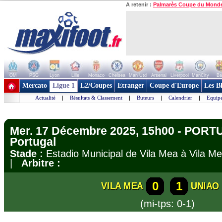
A retenir :
Palmarès Coupe du Mond
OM
PSG
Lyon
Lille
Monaco
Chelsea
Man Utd
Arsenal
Liverpool
ManCity
Ba
+ de clubs
Mercato
Ligue 1
L2/Coupes
Etranger
Coupe d'Europe
Les B
Actualité
|
Résultats & Classement
|
Buteurs
|
Calendrier
|
Equipe
Mer. 17 Décembre 2025, 15h00 - PORT
Portugal
Stade :
Estadio Municipal de Vila Mea à Vila
|
Arbitre :
0
1
VILA MEA
UNIAO 
(mi-tps: 0-1)