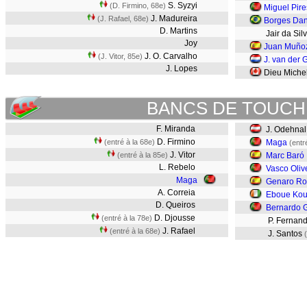
S. Syzyi
(D. Firmino, 68e)
Miguel Pire
J. Madureira
(J. Rafael, 68e)
Borges Dan
D. Martins
Jair da Sil
Joy
Juan Muño
J. O. Carvalho
(J. Vitor, 85e)
J. van der
J. Lopes
Dieu Miche
BANCS DE TOUCH
F. Miranda
J. Odehnal
D. Firmino
(entré à la 68e)
Maga
(entr
J. Vitor
(entré à la 85e)
Marc Baró
L. Rebelo
Vasco Oliv
Maga
Genaro Ro
A. Correia
Eboue Kou
D. Queiros
Bernardo 
D. Djousse
(entré à la 78e)
P. Fernan
J. Rafael
(entré à la 68e)
J. Santos