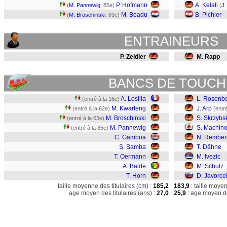
P. Hofmann
A. Kelati
(
M. Pannewig
, 85e)
(
J.
M. Boadu
B. Pichler
(
M. Broschinski
, 63e)
ENTRAINEURS
P. Zeidler
M. Rapp
BANCS DE TOUCH
A. Losilla
L. Rosenb
(entré à la 16e)
M. Kwarteng
J. Arp
(entré à la 62e)
(entr
M. Broschinski
S. Skrzybs
(entré à la 63e)
M. Pannewig
S. Machin
(entré à la 85e)
C. Gamboa
N. Rember
S. Bamba
T. Dähne
T. Oermann
M. Ivezic
A. Balde
M. Schulz
T. Horn
D. Javorce
taille moyenne des titulaires (cm) :
185,2
183,9
: taille moye
age moyen des titulaires (ans) :
27,0
25,9
: age moyen de