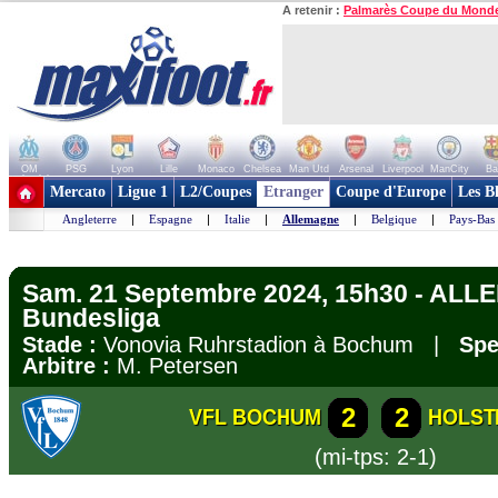
A retenir :
Palmarès Coupe du Mond
OM
PSG
Lyon
Lille
Monaco
Chelsea
Man Utd
Arsenal
Liverpool
ManCity
Ba
+ de clubs
Mercato
Ligue 1
L2/Coupes
Etranger
Coupe d'Europe
Les B
Angleterre
|
Espagne
|
Italie
|
Allemagne
|
Belgique
|
Pays-Bas
Sam. 21 Septembre 2024, 15h30 - AL
Bundesliga
Stade :
Vonovia Ruhrstadion à Bochum |
Spe
Arbitre :
M. Petersen
2
2
VFL BOCHUM
HOLSTE
(mi-tps: 2-1)