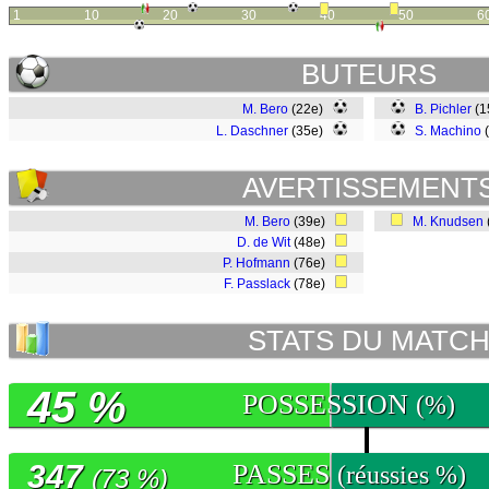
1
10
20
30
40
50
6
BUTEURS
M. Bero
(22e)
B. Pichler
(1
L. Daschner
(35e)
S. Machino
AVERTISSEMENT
M. Bero
(39e)
M. Knudsen
D. de Wit
(48e)
P. Hofmann
(76e)
F. Passlack
(78e)
STATS DU MATC
45 %
POSSESSION
(%)
347
PASSES
(réussies %)
(73 %)