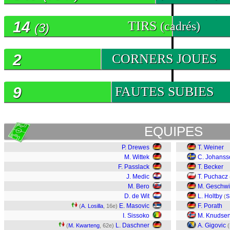
14
TIRS
(cadrés)
(3)
2
CORNERS JOUES
9
FAUTES SUBIES
EQUIPES
P. Drewes
T. Weiner
M. Wittek
C. Johanss
F. Passlack
T. Becker
J. Medic
T. Puchacz
M. Bero
M. Geschwi
D. de Wit
L. Holtby
(
S
E. Masovic
F. Porath
(
A. Losilla
, 16e)
I. Sissoko
M. Knudse
L. Daschner
A. Gigovic
(
M. Kwarteng
, 62e)
(