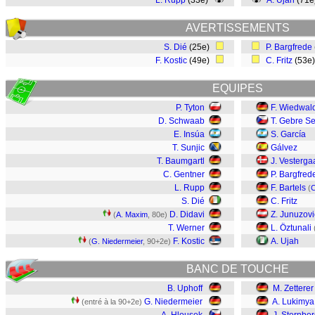
L. Rupp
(33e)
A. Ujah
(71
AVERTISSEMENTS
S. Dié
(25e)
P. Bargfrede
F. Kostic
(49e)
C. Fritz
(53e
EQUIPES
P. Tyton
F. Wiedwal
D. Schwaab
T. Gebre Se
E. Insúa
S. García
T. Sunjic
Gálvez
T. Baumgartl
J. Vesterga
C. Gentner
P. Bargfred
L. Rupp
F. Bartels
(
C
S. Dié
C. Fritz
D. Didavi
Z. Junuzovi
(
A. Maxim
, 80e)
T. Werner
L. Öztunali
F. Kostic
A. Ujah
(
G. Niedermeier
, 90+2e)
BANC DE TOUCHE
B. Uphoff
M. Zetterer
G. Niedermeier
A. Lukimya
(entré à la 90+2e)