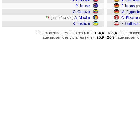
A. Hlousek
J. Sternbe
R. Kruse
F. Kroos
(e
C. Gruezo
M. Eggeste
A. Maxim
C. Pizarro
(entré à la 80e)
B. Tashchi
F. Grillitsch
taille moyenne des titulaires (cm) :
184,4
183,4
: taille moye
age moyen des titulaires (ans) :
25,9
26,9
: age moyen de