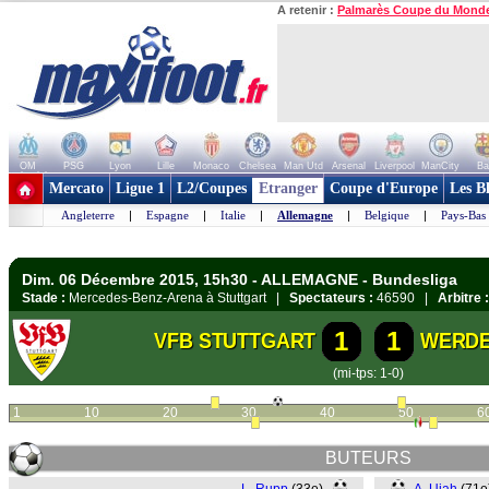
A retenir :
Palmarès Coupe du Mond
OM
PSG
Lyon
Lille
Monaco
Chelsea
Man Utd
Arsenal
Liverpool
ManCity
Ba
+ de clubs
Mercato
Ligue 1
L2/Coupes
Etranger
Coupe d'Europe
Les B
Angleterre
|
Espagne
|
Italie
|
Allemagne
|
Belgique
|
Pays-Bas
Dim. 06 Décembre 2015, 15h30 - ALLEMAGNE - Bundesliga
Stade :
Mercedes-Benz-Arena à Stuttgart |
Spectateurs :
46590 |
Arbitre :
1
1
VFB STUTTGART
WERDE
(mi-tps: 1-0)
1
10
20
30
40
50
6
BUTEURS