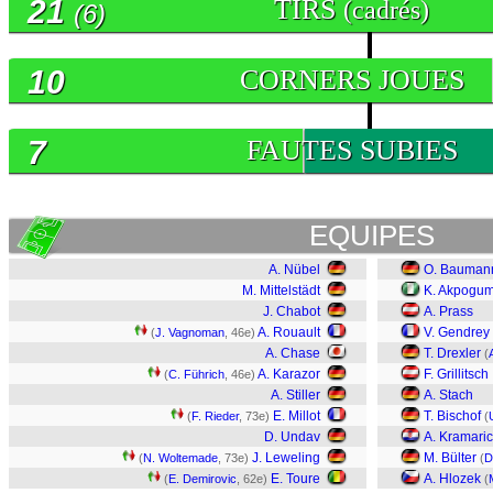
21
TIRS
(cadrés)
(6)
10
CORNERS JOUES
7
FAUTES SUBIES
EQUIPES
A. Nübel
O. Bauman
M. Mittelstädt
K. Akpogu
J. Chabot
A. Prass
A. Rouault
V. Gendrey
(
J. Vagnoman
, 46e)
A. Chase
T. Drexler
(
A. Karazor
F. Grillitsch
(
C. Führich
, 46e)
A. Stiller
A. Stach
E. Millot
T. Bischof
(
F. Rieder
, 73e)
(
D. Undav
A. Kramaric
J. Leweling
M. Bülter
(
N. Woltemade
, 73e)
(
D
E. Toure
A. Hlozek
(
E. Demirovic
, 62e)
(