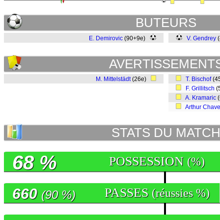
BUTEURS
E. Demirovic
(90+9e)
V. Gendrey
(
AVERTISSEMENT
M. Mittelstädt
(26e)
T. Bischof
(4
F. Grillitsch
(
A. Kramaric
(
Arthur Chav
STATS DU MATC
68 %
POSSESSION
(%)
660
PASSES
(réussies %)
(90 %)