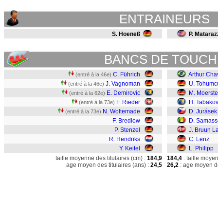
ENTRAINEURS
S. Hoeneß
P. Mataraz
BANCS DE TOUCH
C. Führich
Arthur Cha
(entré à la 46e)
J. Vagnoman
U. Tohumc
(entré à la 46e)
E. Demirovic
M. Moerste
(entré à la 62e)
F. Rieder
H. Tabakov
(entré à la 73e)
N. Woltemade
D. Jurásek
(entré à la 73e)
F. Bredlow
D. Samass
P. Stenzel
J. Bruun L
R. Hendriks
C. Lenz
Y. Keitel
L. Philipp
taille moyenne des titulaires (cm) :
184,9
184,4
: taille moye
age moyen des titulaires (ans) :
24,5
26,2
: age moyen de