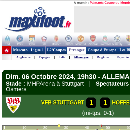
A retenir :
Palmarès Coupe du Mond
OM
PSG
Lyon
Lille
Monaco
Chelsea
Man Utd
Arsenal
Liverpool
ManCity
Ba
+ de clubs
Mercato
Ligue 1
L2/Coupes
Etranger
Coupe d'Europe
Les B
Angleterre
|
Espagne
|
Italie
|
Allemagne
|
Belgique
|
Pays-Bas
Dim. 06 Octobre 2024, 19h30 - ALLEM
Stade :
MHPArena à Stuttgart |
Spectateurs 
Osmers
1
1
VFB STUTTGART
HOFFE
(mi-tps: 0-1)
1
10
20
30
40
50
6