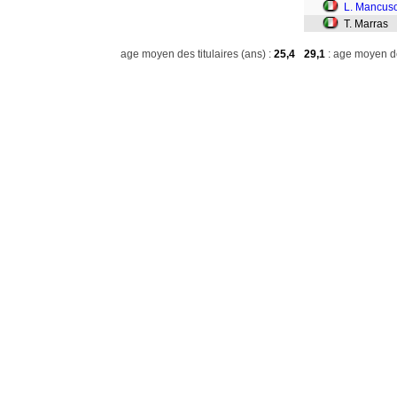
L. Mancus
T. Marras
age moyen des titulaires (ans) :
25,4
29,1
: age moyen de