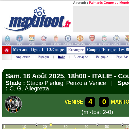
A retenir :
Palmarès Coupe du Mond
OM
PSG
Lyon
Lille
Monaco
Chelsea
Man Utd
Arsenal
Liverpool
ManCity
Ba
+ de clubs
Mercato
Ligue 1
L2/Coupes
Etranger
Coupe d'Europe
Les B
Angleterre
|
Espagne
|
Italie
|
Allemagne
|
Belgique
|
Pays-Bas
Sam. 16 Août 2025, 18h00 - ITALIE - Cou
Stade :
Stadio Pierluigi Penzo à Venice |
Spe
:
C. G. Allegretta
4
0
VENISE
MANT
(mi-tps: 2-0)
1
10
20
30
40
50
6