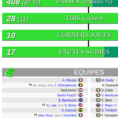
408
PASSES
(réussies %)
(87 %)
28
TIRS
(cadrés)
(11)
10
CORNERS JOUES
17
FAUTES SUBIES
EQUIPES
A. Plizzari
M. Festa
J. Schingtienne
N. Radaell
(M. Venturi, 66e)
Seid Kora?
S. Cella
Bartol Franji?
V. Mantova
B. Bjarkason
C. Bani
G. Busio
Z. Majer
(
N. Lella
, 81e)
(
F. 
A. Duncan
S. Trimboli
I. Doumbia
F. Galuppin
(
Kike Pérez
, 66e)