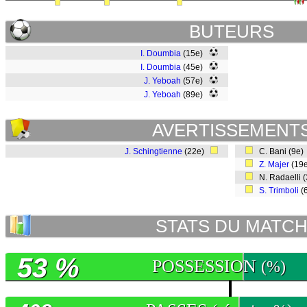
BUTEURS
I. Doumbia
(15e)
I. Doumbia
(45e)
J. Yeboah
(57e)
J. Yeboah
(89e)
AVERTISSEMENT
J. Schingtienne
(22e)
C. Bani (9e
Z. Majer
(19
N. Radaelli 
S. Trimboli
(
STATS DU MATC
53 %
POSSESSION
(%)