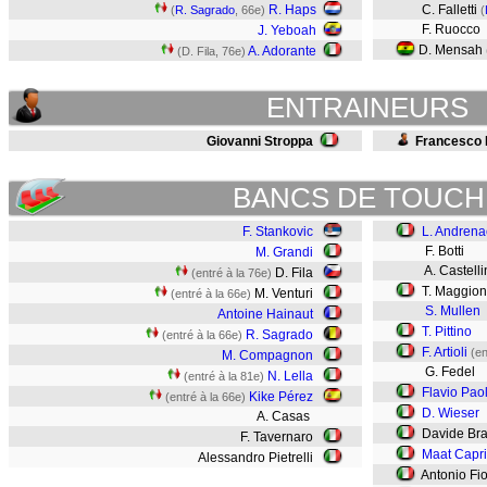
R. Haps
C. Falletti
(
R. Sagrado
, 66e)
(
F. Ruocco
J. Yeboah
D. Mensah
A. Adorante
(D. Fila, 76e)
ENTRAINEURS
Giovanni Stroppa
Francesco
BANCS DE TOUCH
F. Stankovic
L. Andrena
F. Botti
M. Grandi
A. Castelli
D. Fila
(entré à la 76e)
T. Maggion
M. Venturi
(entré à la 66e)
S. Mullen
Antoine Hainaut
T. Pittino
R. Sagrado
(entré à la 66e)
F. Artioli
(en
M. Compagnon
G. Fedel
N. Lella
(entré à la 81e)
Flavio Paol
Kike Pérez
(entré à la 66e)
D. Wieser
A. Casas
Davide Bra
F. Tavernaro
Maat Capri
Alessandro Pietrelli
Antonio Fio