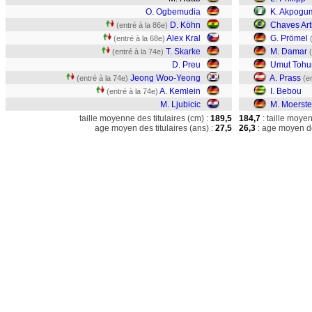
O. Ogbemudia
K. Akpogu
D. Köhn
Chaves Art
(entré à la 86e)
Alex Kral
G. Prömel
(entré à la 68e)
T. Skarke
M. Damar
(entré à la 74e)
D. Preu
Umut Toh
Jeong Woo-Yeong
A. Prass
(entré à la 74e)
(e
A. Kemlein
I. Bebou
(entré à la 74e)
M. Ljubicic
M. Moerste
taille moyenne des titulaires (cm) :
189,5
184,7
: taille moye
age moyen des titulaires (ans) :
27,5
26,3
: age moyen de