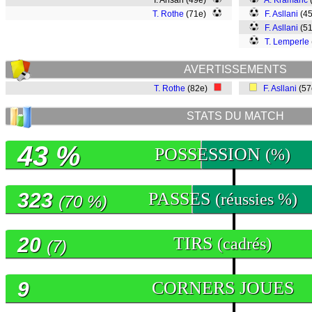
I. Ansah (49e)
A. Kramaric
T. Rothe
(71e)
F. Asllani
(4
F. Asllani
(5
T. Lemperle
AVERTISSEMENTS
T. Rothe
(82e)
F. Asllani
(5
STATS DU MATCH
43 %
POSSESSION
(%)
323
PASSES
(réussies %)
(70 %)
20
TIRS
(cadrés)
(7)
9
CORNERS JOUES