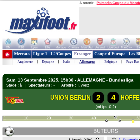
A retenir :
Palmarès Coupe du Mond
OM
PSG
Lyon
Lille
Monaco
Chelsea
Man Utd
Arsenal
Liverpool
ManCity
Ba
+ de clubs
Mercato
Ligue 1
L2/Coupes
Etranger
Coupe d'Europe
Les B
Angleterre
|
Espagne
|
Italie
|
Allemagne
|
Belgique
|
Pays-Bas
Sam. 13 Septembre 2025, 15h30 - ALLEMAGNE - Bundesliga
Stade :
à |
Spectateurs :
- |
Arbitre :
T. Welz
2
4
UNION BERLIN
HOFFE
(mi-tps: 0-2)
1
10
20
30
40
50
6
BUTEURS