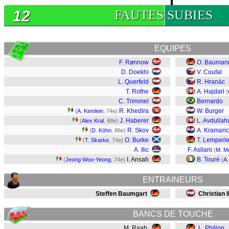
12
FAUTES SUBIES
EQUIPES
F. Rønnow
O. Bauman
D. Doekhi
V. Coufal
L. Querfeld
R. Hranác
T. Rothe
A. Hajdari
(
C. Trimmel
Bernardo
R. Khedira
W. Burger
(
A. Kemlein
, 74e)
J. Haberer
L. Avdullah
(
Alex Kral
, 68e)
R. Skov
A. Kramaric
(
D. Köhn
, 86e)
O. Burke
T. Lemperl
(
T. Skarke
, 74e)
A. Ilic
F. Asllani
(
M. M
I. Ansah
B. Touré
(
Jeong Woo-Yeong
, 74e)
(
A.
ENTRAINEURS
Steffen Baumgart
Christian I
BANCS DE TOUCHE
M. Raab
L. Philipp