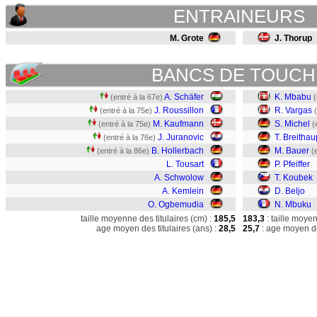
ENTRAINEURS
M. Grote
J. Thorup
BANCS DE TOUCH
A. Schäfer
K. Mbabu
(entré à la 67e)
(
J. Roussillon
R. Vargas
(entré à la 75e)
M. Kaufmann
S. Michel
(entré à la 75e)
(
J. Juranovic
T. Breithau
(entré à la 76e)
B. Hollerbach
M. Bauer
(entré à la 86e)
(
L. Tousart
P. Pfeiffer
A. Schwolow
T. Koubek
A. Kemlein
D. Beljo
O. Ogbemudia
N. Mbuku
taille moyenne des titulaires (cm) :
185,5
183,3
: taille moye
age moyen des titulaires (ans) :
28,5
25,7
: age moyen de