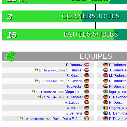
3
CORNERS JOUES
15
FAUTES SUBIES
EQUIPES
F. Rønnow
F. Dahmen
C. Trimmel
J. Gouwel
(
J. Juranovic
, 76e)
R. Knoche
M. Pederse
R. Gosens
F. Uduokha
(
J. Roussillon
, 75e)
P. Jaeckel
R. Gumny
(
Diogo Leite
Iago
(
B. Hollerbach
, 86e)
(
M. Ba
J. Haberer
E. Rexhbec
(
A. Schäfer
, 67e)
A. Laïdouni
N. Dorsch
K. Volland
Engels
(
R. 
K. Behrens
E. Demirov
David Datro Fofana
P. Tietz
(
M. Kaufmann
, 75e)
(
T. 