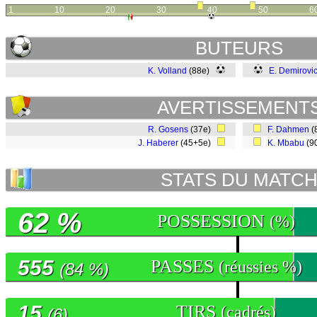
1
10
20
30
40
50
6
BUTEURS
K. Volland
(88e)
E. Demirovi
AVERTISSEMENT
R. Gosens
(37e)
F. Dahmen
(
J. Haberer
(45+5e)
K. Mbabu
(9
STATS DU MATC
62 %
POSSESSION
(%)
555
PASSES
(réussies %)
(84 %)
15
TIRS
(cadrés)
(6)