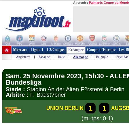
A retenir :
Palmarès Coupe du Mond
OM
PSG
Lyon
Lille
Monaco
Chelsea
Man Utd
Arsenal
Liverpool
ManCity
Ba
+ de clubs
Mercato
Ligue 1
L2/Coupes
Etranger
Coupe d'Europe
Les B
Angleterre
|
Espagne
|
Italie
|
Allemagne
|
Belgique
|
Pays-Bas
Sam. 25 Novembre 2023, 15h30 - ALL
Bundesliga
Stade :
Stadion An der Alten F?rsterei à Berli
Arbitre :
F. Badst?bner
1
1
UNION BERLIN
AUGS
(mi-tps: 0-1)