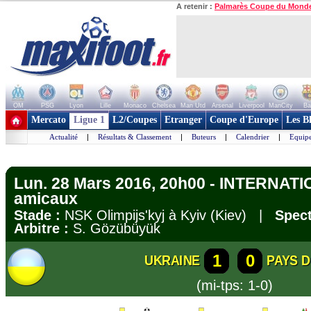
A retenir :
Palmarès Coupe du Mond
OM
PSG
Lyon
Lille
Monaco
Chelsea
Man Utd
Arsenal
Liverpool
ManCity
Ba
+ de clubs
Mercato
Ligue 1
L2/Coupes
Etranger
Coupe d'Europe
Les B
Actualité
|
Résultats & Classement
|
Buteurs
|
Calendrier
|
Equipe
Lun. 28 Mars 2016, 20h00 - INTERNAT
amicaux
Stade :
NSK Olimpijs'kyj à Kyiv (Kiev) |
Spect
Arbitre :
S. Gözübüyük
1
0
UKRAINE
PAYS 
(mi-tps: 1-0)