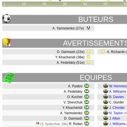
1
10
20
30
40
50
6
BUTEURS
A. Yarmolenko (27e)
AVERTISSEMENT
D. Garmash (22e)
A. Richards 
Y. Khacheridi (38e)
A. Fedetskiy (51e)
EQUIPES
A. Pyatov
W. Hennes
A. Fedetskiy
A. Williams
O. Kucher
B. Davies
V. Shevchuk
C. Gunter
Y. Khacheridi
J. Chester
A. Yarmolenko
N. Taylor
(A
D. Garmash
J. Allen
R. Rotan
J. Williams
(S. Sydorchuk, 59e)