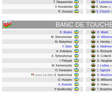
T. Stepanenko
T. Lawrenc
V. Kovalenko
E. Huws
(
J.
R. Zozulya
S. Church
(
BANC DE TOUCH
D. Boyko
D. Ward
M. Shevchenko
O. William
M. Malyshev
A. Henley
(
Y. Selin
A. Matthew
A. Putivtsev
A. Richard
A. Tymoshchuk
D. Cotterill
I. Petryak
D. Vaugha
M. Kamenyuka
J. Ledley
(
O. Karavaev
L. Isgrove
S. Sydorchuk
S. MacDon
(entré à la 59e)
O. Husyev
G. William
A. Kravets
S. Vokes
(e
P. Budkivskiy
T. Bradsh