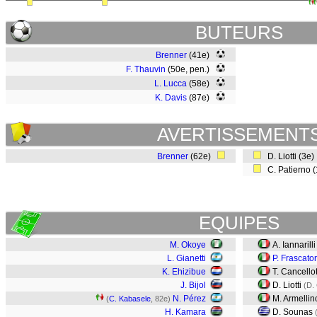
BUTEURS
Brenner
(41e)
F. Thauvin
(50e, pen.)
L. Lucca
(58e)
K. Davis
(87e)
AVERTISSEMENT
Brenner
(62e)
D. Liotti (3e
C. Patierno 
EQUIPES
M. Okoye
A. Iannarilli
L. Gianetti
P. Frascato
K. Ehizibue
T. Cancellot
J. Bijol
D. Liotti
(D. 
N. Pérez
M. Armellin
(
C. Kabasele
, 82e)
H. Kamara
D. Sounas