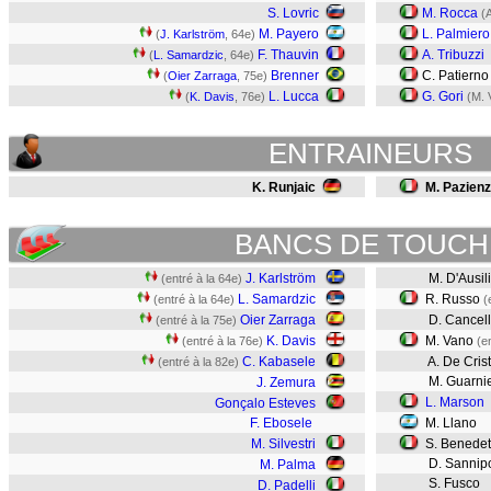
S. Lovric
M. Rocca
(
M. Payero
L. Palmiero
(
J. Karlström
, 64e)
F. Thauvin
A. Tribuzzi
(
L. Samardzic
, 64e)
Brenner
C. Patiern
(
Oier Zarraga
, 75e)
L. Lucca
G. Gori
(
K. Davis
, 76e)
(M. 
ENTRAINEURS
K. Runjaic
M. Pazien
BANCS DE TOUCH
J. Karlström
M. D'Ausil
(entré à la 64e)
L. Samardzic
R. Russo
(entré à la 64e)
(
Oier Zarraga
D. Cancell
(entré à la 75e)
K. Davis
M. Vano
(entré à la 76e)
(e
C. Kabasele
A. De Cris
(entré à la 82e)
M. Guarnie
J. Zemura
L. Marson
Gonçalo Esteves
F. Ebosele
M. Llano
M. Silvestri
S. Benedett
D. Sannipo
M. Palma
S. Fusco
D. Padelli