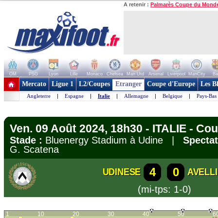
A retenir :
Palmarès Coupe du Mond
OM
PSG
Lyon
Lille
Monaco
Chelsea
Man Utd
Arsenal
Liverpool
ManCity
Ba
+ de clubs
Mercato
Ligue 1
L2/Coupes
Etranger
Coupe d'Europe
Les B
Angleterre
|
Espagne
|
Italie
|
Allemagne
|
Belgique
|
Pays-Bas
Ven. 09 Août 2024, 18h30 - ITALIE - Coup
Stade :
Bluenergy Stadium à Udine |
Spectat
G. Scatena
4
0
UDINESE
AVELL
(mi-tps: 1-0)
1
10
20
30
40
50
6