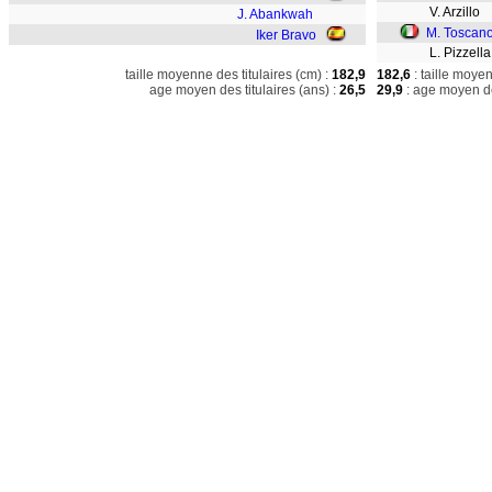
V. Arzillo
J. Abankwah
M. Toscan
Iker Bravo
L. Pizzella
taille moyenne des titulaires (cm) :
182,9
182,6
: taille moye
age moyen des titulaires (ans) :
26,5
29,9
: age moyen de