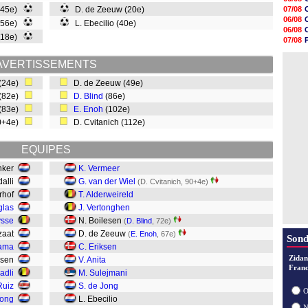
15h21
(45e)
D. de Zeeuw (20e)
07/08
15h14
06/08
 (56e)
L. Ebecilio (40e)
14h59
06/08
14h43
118e)
07/08
14h14
07/08
13h59
07/08
AVERTISSEMENTS
13h55
13h48
(24e)
D. de Zeeuw (49e)
13h30
(82e)
D. Blind
(86e)
12h49
12h22
 (83e)
E. Enoh
(102e)
12h00
0+4e)
D. Cvitanich (112e)
EQUIPES
chker
K. Vermeer
dalli
G. van der Wiel
(D. Cvitanich, 90+4e)
erhof
T. Alderweireld
glas
J. Vertonghen
ysse
N. Boilesen
(
D. Blind
, 72e)
zaat
D. de Zeeuw
(
E. Enoh
, 67e)
Sond
rama
C. Eriksen
Zidan
nssen
V. Anita
Franc
adli
M. Sulejmani
Ruiz
S. de Jong
O
Jong
L. Ebecilio