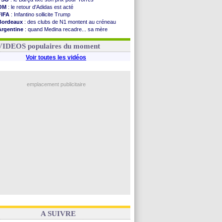
OM
: le retour d'Adidas est acté
FIFA
: Infantino sollicite Trump
Bordeaux
: des clubs de N1 montent au créneau
Argentine
: quand Medina recadre... sa mère
Real
: le démenti de Leipzig pour Diomandé
OM
: Paixão attire un 2e club anglais
VIDEOS populaires du moment
Voir toutes les vidéos
emplacement publicitaire
A SUIVRE