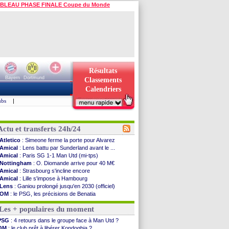
BLEAU PHASE FINALE Coupe du Monde
Résultats
Bayern
Dortmund
Classements
Calendriers
ubs
|
Actu et transferts 24h/24
Atletico
: Simeone ferme la porte pour Alvarez
Amical
: Lens battu par Sunderland avant le ...
Amical
: Paris SG 1-1 Man Utd (mi-tps)
Nottingham
: O. Diomande arrive pour 40 M€
Amical
: Strasbourg s'incline encore
Amical
: Lille s'impose à Hambourg
Lens
: Ganiou prolongé jusqu'en 2030 (officiel)
OM
: le PSG, les précisions de Benatia
Amical
: Paris SG-Man Utd, les compos
Les + populaires du moment
Amical
: Chelsea corrige l'AC Milan
Argentine
: Messi perd son papa
PSG
: 4 retours dans le groupe face à Man Utd ?
Amical
: l'Inter s'offre la Juventus
OM
: le club prêt à libérer Kondogbia ?