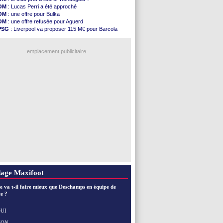
Atletico
: Almada rejoint River Plate (off.)
OM
: Lucas Perri a été approché
Monaco
: Camara a la cote en Angleterre
OM
: une offre pour Bulka
Amical
: encore une défaite pour Strasbourg
OM
: une offre refusée pour Aguerd
OM
: la piste Goore en attaque
PSG
: Liverpool va proposer 115 M€ pour Barcola
PSG
: ça négocie avec le Barça pour Torres
OM
: B. Genesio - "ce n'est pas idéal"
Amical
: Rennes s'incline contre Brentford
L1
: prison avec sursis requis contre un arbitre
Arsenal
: c'est signé pour Guimaraes (officiel)
emplacement publicitaire
Amical
: Le Mans concède un nul
Real
: Mourinho durcit les règles
Amical
: Toulouse s'incline lourdement
OM
: Benatia et la "médiocrité" dans le club
Newcastle
: Guimarães, le club se défend
Voir les brèves précédentes
age Maxifoot
e va t-il faire mieux que Deschamps en équipe de
e ?
UI
NON