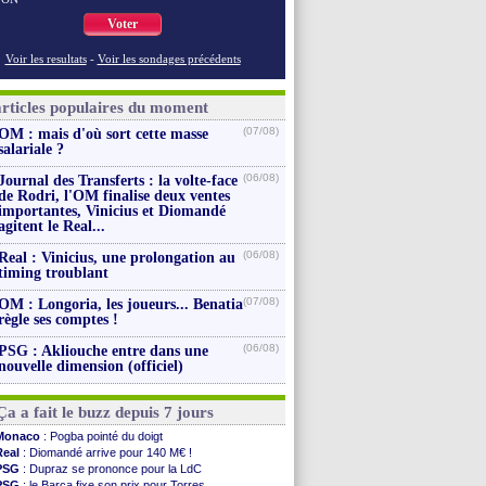
Voter
Voir les resultats
-
Voir les sondages précédents
articles populaires du moment
(07/08)
OM : mais d'où sort cette masse
salariale ?
(06/08)
Journal des Transferts : la volte-face
de Rodri, l'OM finalise deux ventes
importantes, Vinicius et Diomandé
agitent le Real...
(06/08)
Real : Vinicius, une prolongation au
timing troublant
(07/08)
OM : Longoria, les joueurs... Benatia
règle ses comptes !
(06/08)
PSG : Akliouche entre dans une
nouvelle dimension (officiel)
Ça a fait le buzz depuis 7 jours
Monaco
: Pogba pointé du doigt
Real
: Diomandé arrive pour 140 M€ !
PSG
: Dupraz se prononce pour la LdC
PSG
: le Barça fixe son prix pour Torres