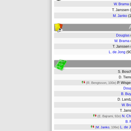
W. Brama
T. Janssen
M. Janko
(
Douglas
W. Brama
T. Janssen
L. de Jong
(9
S. Bos
D. Tien
P. Wisg
(R. Bengtsson, 100e)
Dou
B. Bu
D. Land
W. B
T. Ja
N. Ch
(E. Bajrami, 92e)
B. 
L. de 
(
M. Janko
, 106e)