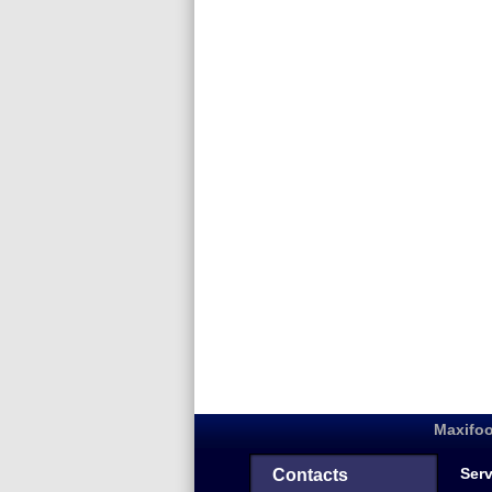
Maxifoo
Serv
Contacts