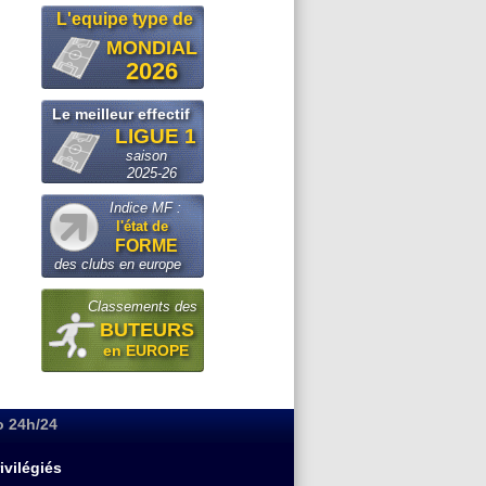
L'equipe type de
MONDIAL
2026
Le meilleur effectif
LIGUE 1
saison
2025-26
Indice MF :
l'état de
FORME
des clubs en europe
Classements des
BUTEURS
en EUROPE
o 24h/24
ivilégiés