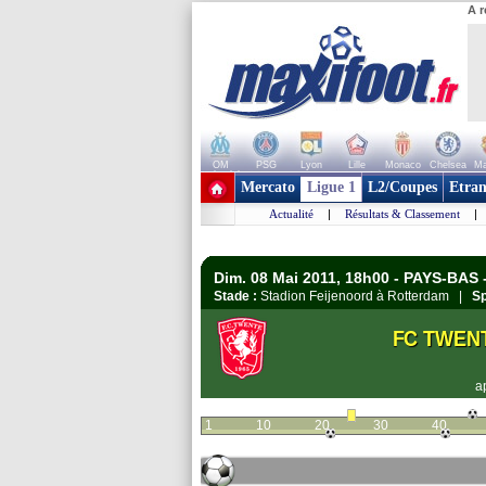
A r
OM
PSG
Lyon
Lille
Monaco
Chelsea
Ma
+ de clubs
Mercato
Ligue 1
L2/Coupes
Etran
Actualité
|
Résultats & Classement
|
Dim. 08 Mai 2011, 18h00 - PAYS-BAS
Stade :
Stadion Feijenoord à Rotterdam |
Sp
FC TWEN
a
1
10
20
30
40