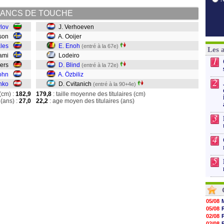
ANCS DE TOUCHE
lov
J. Verhoeven
sson
A. Ooijer
les
E. Enoh
(entré à la 67e)
Les 
rami
Lodeiro
1
gers
D. Blind
(entré à la 72e)
ohn
A. Özbiliz
2
nko
D. Cvitanich
(entré à la 90+4e)
(cm) :
182,9
179,8
: taille moyenne des titulaires (cm)
(ans) :
27,0
22,2
: age moyen des titulaires (ans)
3
4
5
05/08
05/08
02/08
02/08