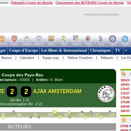
etenir :
Palmarès Coupe du Monde
-
Classement des BUTEURS Coupe du Monde
-
TA
emplacement publicitaire
n Utd
Arsenal
Liverpool
ManCity
Barca
Real
Atletico
Milan
Juve
Inter
Naples
ger
Coupe d'Europe
Les Bleus & International
Chroniques
TV
+
Buteurs
|
Calendrier
|
Equipe type
|
Tableau Transferts
|
Palmarès
|
Les Cl
 - Coupe des Pays-Bas
ectateurs :
45000 |
Arbitre :
K. Blom
18h23
18h01
17h47
2
2
TE
AJAX AMSTERDAM
17h37
17h25
(mi-tps: 1-2)
17h08
près prolongation (fin : 2-2)
16h55
16h31
50
60
70
80
90
100
110
120
16h11
16h06
15h48
BUTEURS
07/08
15h41
06/08