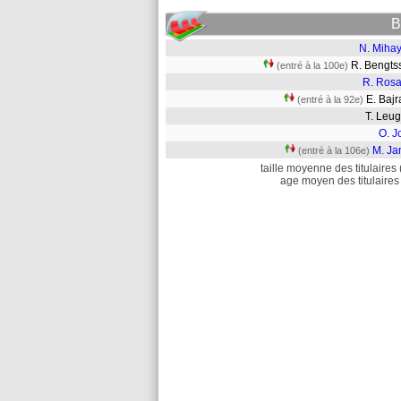
B
N. Mihay
R. Bengt
(entré à la 100e)
R. Rosa
E. Baj
(entré à la 92e)
T. Leu
O. J
M. Ja
(entré à la 106e)
taille moyenne des titulaires 
age moyen des titulaires 