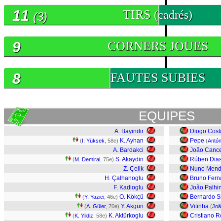
11
TIRS
(cadrés)
(3)
9
CORNERS JOUES
8
FAUTES SUBIES
EQUIPES
A. Bayindir
Diogo Cost
K. Ayhan
Pepe
(
I. Yüksek
, 58e)
(
Antón
A. Bardakci
João Canc
S. Akaydin
Rúben Dia
(
M. Demiral
, 75e)
Z. Çelik
Nuno Mend
H. Çalhanoglu
Bruno Fer
F. Kadioglu
João Palhi
O. Kökçü
Bernardo S
(
Y. Yazici
, 46e)
Y. Akgün
Vitinha
(
A. Güler
, 70e)
(
Joã
K. Aktürkoglu
Cristiano 
(
K. Yildiz
, 58e)