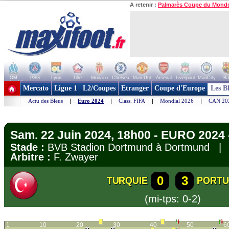
A retenir :
Palmarès Coupe du Mond
OM
PSG
Lyon
Lille
Monaco
Chelsea
Man Utd
Arsenal
Liverpool
ManCity
Ba
+ de clubs
Mercato
Ligue 1
L2/Coupes
Etranger
Coupe d'Europe
Les B
Actu des Bleus
|
Euro 2024
|
Class. FIFA
|
Mondial 2026
|
CAN 20
Sam. 22 Juin 2024, 18h00 - EURO 2024 
Stade :
BVB Stadion Dortmund à Dortmund 
Arbitre :
F. Zwayer
0
3
TURQUIE
PORTU
(mi-tps: 0-2)
1
10
20
30
40
50
6