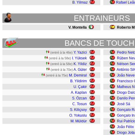
B. Yilmaz
Rafael Leã
ENTRAINEURS
V. Montella
Roberto M
BANCS DE TOUCH
Y. Yazici
Pedro Net
(entré à la 46e)
I. Yüksek
Rúben Ne
(entré à la 58e)
K. Yildiz
Nélson S
(entré à la 58e)
A. Güler
António Sil
(entré à la 70e)
M. Demiral
João Neve
(entré à la 75e)
B. Yildirim
Francisco
U. Çakir
Matheus N
A. Kaplan
Diogo Dalo
S. Özcan
Danilo Per
C. Tosun
José Sá
S. Kiliçsoy
Gonçalo 
O. Yokuslu
Gonçalo In
M. Müldür
Rui Patríci
João Félix
Diogo Jota