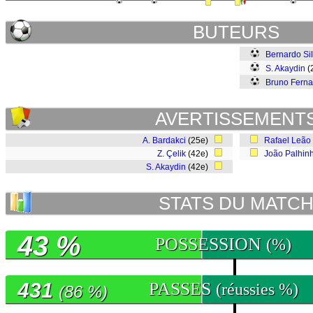
BUTEURS
Bernardo Si
S. Akaydin
(
Bruno Fern
AVERTISSEMENT
A. Bardakci
(25e)
Rafael Leão
Z. Çelik
(42e)
João Palhin
S. Akaydin
(42e)
STATS DU MATC
43 %
POSSESSION
(%)
431
PASSES
(réussies %)
(86 %)