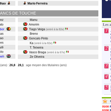
lhao
Mario Ferreira
ANCS DE TOUCHE
erez
Manu
Les 
rato
Amorim
1
bor
Tiago Veiga
(entré à la 82e)
asas
Breno
ncao
Goncalo Pinto
ques
Ka
(entré à la 82e)
2
eydi
T. Teixeira
nilo
Vasco Braga
(entré à la 67e)
meh
Ze Oliveira
3
(ans) :
26,8
28,1
: age moyen des titulaires (ans)
4
5
05/08
02/08