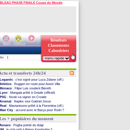
BLEAU PHASE FINALE Coupe du Monde
Résultats
Bayern
Dortmund
Classements
Calendriers
ubs
|
Actu et transferts 24h/24
Leganés
: c'est signé pour Luca Zidane (off.)
Atletico
: Ruggeri en route pour Aston Villa
Monaco
: Filipe Luis soutient Biereth
Lyon
: Mangala prêté à Getafe (officiel)
PSG
: Nsoki va signer en Croatie
Arsenal
: Naples vise Gabriel Jesus
Real
: Mastantuono prêté à la Fiorentina (off.)
Man City
: accord avec le Barça pour Rodri ?
Rennes
: Haise a prolongé (officiel)
Les + populaires du moment
Palace
: Tomiyasu a convaincu (officiel)
OM
: B. Genesio - "ce n'est pas idéal"
Monaco
: Pogba pointé du doigt
TFC
: Sion Oppong signe pour 4 ans (officiel)
OM
: le club prêt à libérer Kondogbia ?