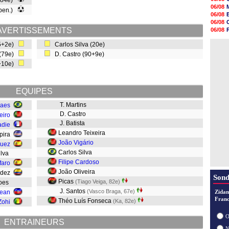
(84e)
15h41
06/08
 pen.)
15h20
06/08
14h55
06/08
14h38
AVERTISSEMENTS
06/08
14h19
06/08
13h56
5+2e)
Carlos Silva (20e)
06/08
13h35
 (79e)
D. Castro (90+9e)
13h12
0+10e)
12h48
12h25
12h06
11h53
EQUIPES
T. Martins
Paes
D. Castro
eiro
J. Batista
adie
Leandro Teixeira
opira
João Vigário
quez
Carlos Silva
ilva
Filipe Cardoso
faro
João Oliveira
ández
Sond
Picas
(Tiago Veiga, 82e)
moes
J. Santos
(Vasco Braga, 67e)
Jean
Zidan
Franc
Théo Luís Fonseca
(Ka, 82e)
Zohi
O
ENTRAINEURS