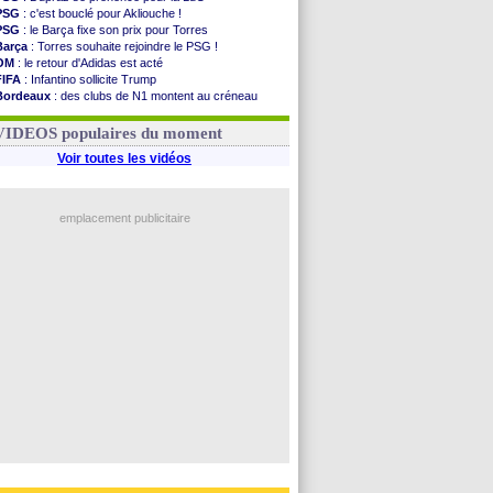
PSG
: c'est bouclé pour Akliouche !
PSG
: le Barça fixe son prix pour Torres
Barça
: Torres souhaite rejoindre le PSG !
OM
: le retour d'Adidas est acté
FIFA
: Infantino sollicite Trump
Bordeaux
: des clubs de N1 montent au créneau
Argentine
: quand Medina recadre... sa mère
Real
: le démenti de Leipzig pour Diomandé
VIDEOS populaires du moment
Voir toutes les vidéos
emplacement publicitaire