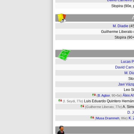
David Carneiro
Stopira (90e,
M. Diadie
(4
Guilherme Liberato
Stopira (9
Lucas 
David Carn
M. Di
St
Javi Váz
Leo S
Álex Al
(
B. Agbor
, 90+5e)
Luis Eduardo Quintero Hern
(I. Seydi, 77e)
A. Si
(Guilherme Liberato, 77e)
D. 
K. 
(
Musa Drammeh
, 86e)