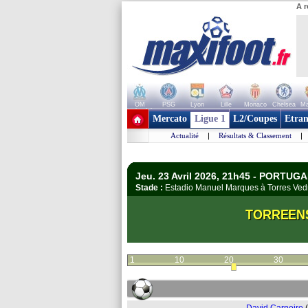
A r
OM
PSG
Lyon
Lille
Monaco
Chelsea
Ma
+ de clubs
Mercato
Ligue 1
L2/Coupes
Etran
Actualité
|
Résultats & Classement
|
Jeu. 23 Avril 2026, 21h45 - PORTUGA
Stade :
Estadio Manuel Marques à Torres Ve
TORREEN
1
10
20
30