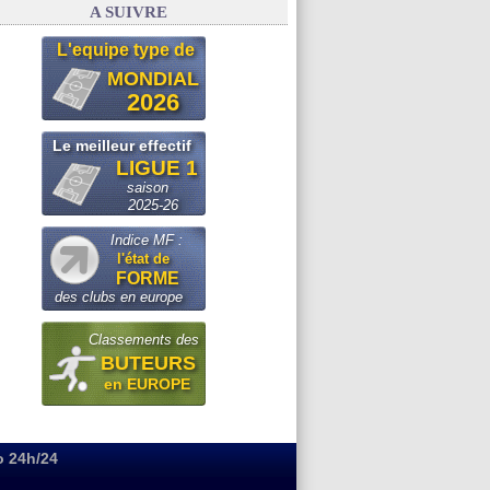
A SUIVRE
L'equipe type de
MONDIAL
2026
Le meilleur effectif
LIGUE 1
saison
2025-26
Indice MF :
l'état de
FORME
des clubs en europe
Classements des
BUTEURS
en EUROPE
o 24h/24