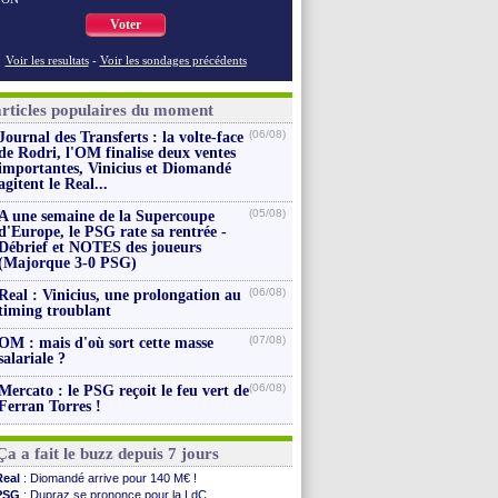
Voter
Voir les resultats
-
Voir les sondages précédents
articles populaires du moment
(06/08)
Journal des Transferts : la volte-face
de Rodri, l'OM finalise deux ventes
importantes, Vinicius et Diomandé
agitent le Real...
(05/08)
A une semaine de la Supercoupe
d'Europe, le PSG rate sa rentrée -
Débrief et NOTES des joueurs
(Majorque 3-0 PSG)
(06/08)
Real : Vinicius, une prolongation au
timing troublant
(07/08)
OM : mais d'où sort cette masse
salariale ?
(06/08)
Mercato : le PSG reçoit le feu vert de
Ferran Torres !
Ça a fait le buzz depuis 7 jours
Real
: Diomandé arrive pour 140 M€ !
PSG
: Dupraz se prononce pour la LdC