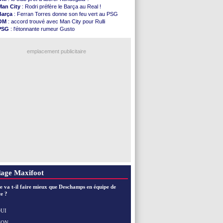
PSG
: Liverpool va proposer 115 M€ pour ...
Man City
: Rodri préfère le Barça au Real !
Norvège
: la démission d'Infantino réclamée
Barça
: Ferran Torres donne son feu vert au PSG
PSG
: Mbaye, deux pistes se détachent
OM
: accord trouvé avec Man City pour Rulli
Monaco
: Filipe Luis veut remplacer Akliouche
PSG
: l'étonnante rumeur Gusto
Grenade
: Luca Zidane va changer de club
OM
: une offre pour Bulka
Juve
: Zhegrova très clair sur son futur
Ouganda
: Owori battu à mort à Kampala
OM
: Aguerd, le plan B de Naples
emplacement publicitaire
Arsenal
: Guimarães a signé son contrat
Nantes
: direction Chypre pour Duverne
Monaco
: le remplaçant d'Akliouche en ...
Man Utd
: Bayindir signe au Celta (officiel)
Man City
: Enzo Fernandez pour l'après-Rodri ?
Voir les brèves précédentes
age Maxifoot
e va t-il faire mieux que Deschamps en équipe de
e ?
UI
NON