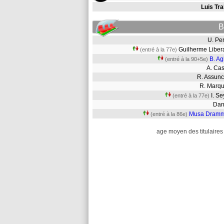
Luis Tra
B
U. P
Guilherme Libe
(entré à la 77e)
B. Ag
(entré à la 90+5e)
A. C
R. Assu
R. Mar
I. S
(entré à la 77e)
Da
Musa Dram
(entré à la 86e)
age moyen des titulaires 