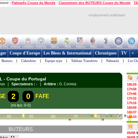
etenir :
Palmarès Coupe du Monde
-
Classement des BUTEURS Coupe du Monde
-
TA
emplacement publicitaire
n Utd
Arsenal
Liverpool
ManCity
Barca
Real
Atletico
Milan
Juve
Inter
Naples
ger
Coupe d'Europe
Les Bleus & International
Chroniques
TV
+
Buteurs
|
Calendrier
|
Equipe type
|
Tableau Transferts
|
Palmarès
|
Les Cl
L - Coupe du Portugal
dras |
Spectateurs :
- |
Arbitre :
G. Correia
18h29
17h58
17h46
2
0
SE
FAFE
17h32
17h16
(mi-tps: 0-0)
16h59
16h37
40
50
60
70
80
90
16h33
16h27
16h22
BUTEURS
16h07
05/08
15h46
06/08