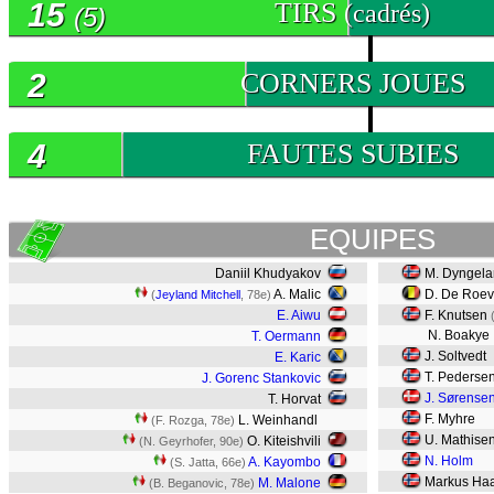
15
TIRS
(cadrés)
(5)
2
CORNERS JOUES
4
FAUTES SUBIES
EQUIPES
Daniil Khudyakov
M. Dyngela
A. Malic
D. De Roe
(
Jeyland Mitchell
, 78e)
E. Aiwu
F. Knutsen
N. Boakye
T. Oermann
J. Soltvedt
E. Karic
T. Pederse
J. Gorenc Stankovic
J. Sørense
T. Horvat
F. Myhre
L. Weinhandl
(F. Rozga, 78e)
U. Mathise
O. Kiteishvili
(N. Geyrhofer, 90e)
N. Holm
A. Kayombo
(S. Jatta, 66e)
Markus Ha
M. Malone
(B. Beganovic, 78e)