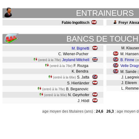
ENTRAINEURS
Fabio Ingolitsch
Freyr Alex
BANCS DE TOUCH
M. Klause
M. Bignetti
C. Wiener-Pucher
M. Hansen
Jeyland Mitchell
B. Finne
(entré à la 78e)
(e
F. Rozga
Vetle Drag
(entré à la 78e)
K. Bendra
M. Sande
(
S. Jatta
J. Laegrei
(entré à la 66e)
J. Eikrem
S. Hierländer
L. Remm
B. Beganovic
(entré à la 78e)
N. Geyrhofer
(entré à la 90e)
J. Hödl
age moyen des titulaires (ans) :
24,6
26,3
: age moyen de