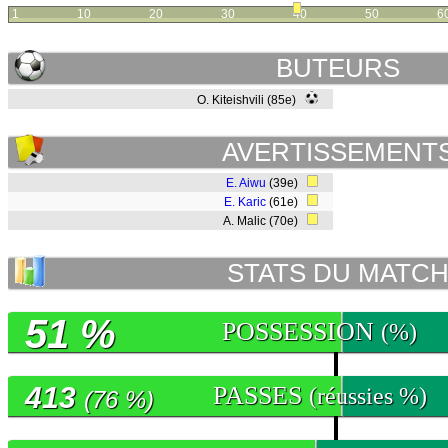
1
10
20
30
40
50
6
BUTEURS
O. Kiteishvili (85e)
AVERTISSEMENT
E. Aiwu
(39e)
E. Karic
(61e)
A. Malic (70e)
STATS DU MATC
51 %
POSSESSION
(%)
413
PASSES
(réussies %)
(76 %)