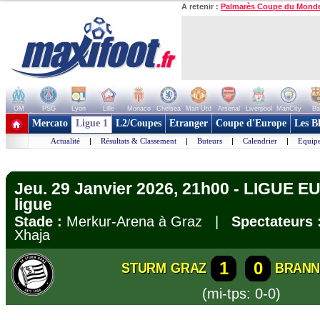
A retenir :
Palmarès Coupe du Mond
OM
PSG
Lyon
Lille
Monaco
Chelsea
Man Utd
Arsenal
Liverpool
ManCity
Ba
+ de clubs
Mercato
Ligue 1
L2/Coupes
Etranger
Coupe d'Europe
Les B
Actualité
|
Résultats & Classement
|
Buteurs
|
Calendrier
|
Equipe
Jeu. 29 Janvier 2026, 21h00 - LIGUE 
ligue
Stade :
Merkur-Arena à Graz |
Spectateurs 
Xhaja
1
0
STURM GRAZ
BRANN
(mi-tps: 0-0)