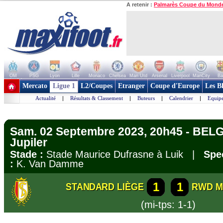
A retenir :
Palmarès Coupe du Mond
OM
PSG
Lyon
Lille
Monaco
Chelsea
Man Utd
Arsenal
Liverpool
ManCity
Ba
+ de clubs
Mercato
Ligue 1
L2/Coupes
Etranger
Coupe d'Europe
Les B
Actualité
|
Résultats & Classement
|
Buteurs
|
Calendrier
|
Equipe
Sam. 02 Septembre 2023, 20h45 - BELG
Jupiler
Stade :
Stade Maurice Dufrasne à Luik |
Spe
:
K. Van Damme
1
1
STANDARD LIÈGE
RWD M
(mi-tps: 1-1)