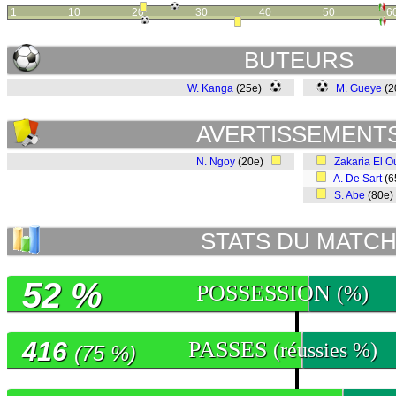
1
10
20
30
40
50
6
BUTEURS
W. Kanga
(25e)
M. Gueye
(2
AVERTISSEMENT
N. Ngoy
(20e)
Zakaria El O
A. De Sart
(6
S. Abe
(80e
STATS DU MATC
52 %
POSSESSION
(%)
416
PASSES
(réussies %)
(75 %)