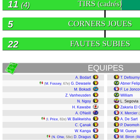
11
TIRS
(cadrés)
(4)
5
CORNERS JOUES
22
FAUTES SUBIES
EQUIPES
A. Bodart
T. Defourny
G. Dewaele
Abner Feli
(
M. Fossey
, 67e)
M. Bokadi
F. Le Jonco
Z. Vanheusden
William
N. Ngoy
L. Segovia
H. Kawabe
Zakaria El
A. O'Neill
X. Mercier
(
W. Balikwisha
A. De Sart
(
I. Price
, 82e)
C. Çanak
P. Dwomoh
W. Kanga
M. Gueye
D. Dragus
M. Biron
(
N. Ohio
, 58e)
(
Ri