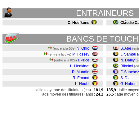
ENTRAINEURS
C. Hoefkens
Cláudio C
BANCS DE TOUCH
N. Ohio
S. Abe
(entré à la 58e)
(ent
M. Fossey
J. Sambu 
(entré à la 67e)
I. Price
N. Dailly
(entré à la 82e)
(e
L. Henkinet
Rikelmi
(en
R. Mundle
F. Sanchez
R. Emond
S. Diallo
L. Noubi
G. Hubert
taille moyenne des titulaires (cm) :
181,9
185,9
: taille moye
age moyen des titulaires (ans) :
24,2
26,5
: age moyen de