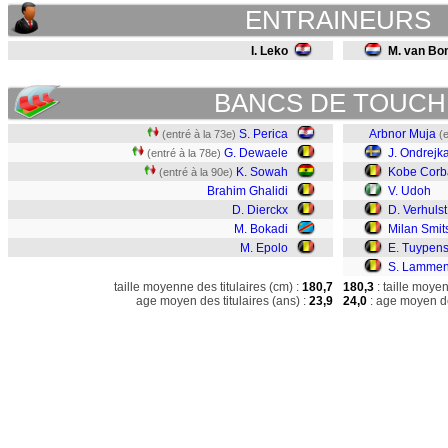
ENTRAINEURS
I. Leko
M. van B
BANCS DE TOUCH
S. Perica
Arbnor Muja
(entré à la 73e)
(
G. Dewaele
J. Ondrejk
(entré à la 78e)
K. Sowah
Kobe Corb
(entré à la 90e)
Brahim Ghalidi
V. Udoh
D. Dierckx
D. Verhulst
M. Bokadi
Milan Smit
M. Epolo
E. Tuypen
S. Lamme
taille moyenne des titulaires (cm) :
180,7
180,3
: taille moye
age moyen des titulaires (ans) :
23,9
24,0
: age moyen de