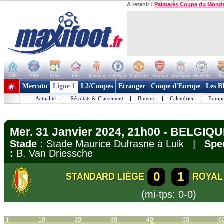
A retenir :
Palmarès Coupe du Mond
OM
PSG
Lyon
Lille
Monaco
Chelsea
Man Utd
Arsenal
Liverpool
ManCity
Ba
+ de clubs
Mercato
Ligue 1
L2/Coupes
Etranger
Coupe d'Europe
Les B
Actualité
|
Résultats & Classement
|
Buteurs
|
Calendrier
|
Equipe
Mer. 31 Janvier 2024, 21h00 - BELGIQUE
Stade :
Stade Maurice Dufrasne à Luik |
Spe
:
B. Van Driessche
0
1
STANDARD LIÈGE
ROYAL
(mi-tps: 0-0)
1
10
20
30
40
50
6