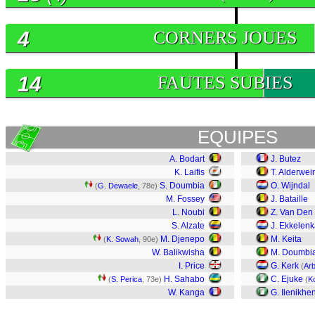
4
CORNERS JOUES
14
FAUTES SUBIES
EQUIPES
A. Bodart
J. Butez
K. Laifis
T. Alderwei
S. Doumbia
O. Wijndal
(
G. Dewaele
, 78e)
M. Fossey
J. Bataille
L. Noubi
Z. Van Den
S. Alzate
J. Ekkelen
M. Djenepo
M. Keita
(
K. Sowah
, 90e)
W. Balikwisha
M. Doumbi
I. Price
G. Kerk
(
Ar
H. Sahabo
C. Ejuke
(
S. Perica
, 73e)
(
K
W. Kanga
G. Ilenikhe