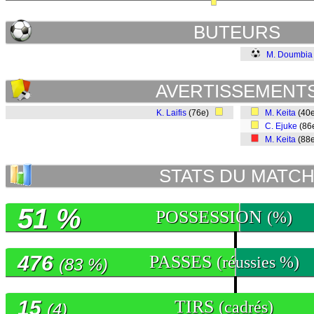
BUTEURS
M. Doumbia
AVERTISSEMENT
K. Laifis
(76e)
M. Keita
(40
C. Ejuke
(86
M. Keita
(88
STATS DU MATC
51 %
POSSESSION
(%)
476
PASSES
(réussies %)
(83 %)
15
TIRS
(cadrés)
(4)