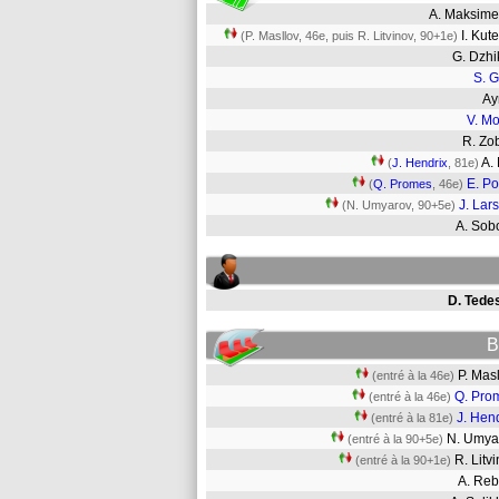
A. Maksim
I. Ku
(P. Masllov, 46e, puis R. Litvinov, 90+1e)
G. Dzh
S. G
Ay
V. M
R. Zo
A.
(
J. Hendrix
, 81e)
E. P
(
Q. Promes
, 46e)
J. Lar
(N. Umyarov, 90+5e)
A. Sob
D. Tede
B
P. Mas
(entré à la 46e)
Q. Pro
(entré à la 46e)
J. Hen
(entré à la 81e)
N. Umy
(entré à la 90+5e)
R. Lit
(entré à la 90+1e)
A. Re