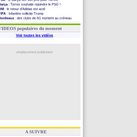
Barça
: Torres souhaite rejoindre le PSG !
OM
: le retour d'Adidas est acté
FIFA
: Infantino sollicite Trump
Bordeaux
: des clubs de N1 montent au créneau
Argentine
: quand Medina recadre... sa mère
Real
: le démenti de Leipzig pour Diomandé
VIDEOS populaires du moment
Voir toutes les vidéos
emplacement publicitaire
A SUIVRE