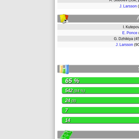
A. Sobolev (53e,
J. Larsson
I. Kutepo
E. Ponce
G. Dzhikiya (
J. Larsson
(9
65 %
542
(84 %)
24
(8)
7
14