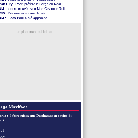
OM
: accord avec la Real Sociedad pour Aguerd
Man City
: Rodri préfère le Barça au Real !
Barça
: Araujo va partir en prêt à Liverpool
OM
: accord trouvé avec Man City pour Rulli
OM
: Côme pousse pour Gouiri
PSG
: l'étonnante rumeur Gusto
Man Utd
: le groupe pour défier le PSG
OM
: Lucas Perri a été approché
L3
: Caen premier leader
OM
: une offre pour Bulka
OM
: Højbjerg, son agent maintient le suspense
Ouganda
: Owori battu à mort à Kampala
OM
: Gouiri évoque son avenir
emplacement publicitaire
Leipzig
: le transfert d'Asllani tombe à l'eau
L3
: 1ère utilisation du Football Video Support
OM
: Benatia envoie une pique à Longoria
illarreal
: Al-Ahli veut Pape Gueye
Lyon
: la dernière saison de Fonseca ?
Voir les brèves précédentes
age Maxifoot
e va t-il faire mieux que Deschamps en équipe de
e ?
UI
NON