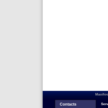
Maxifoo
Serv
Contacts