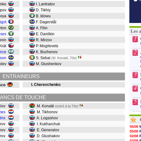
enko
I. Lantratov
tepov
D. Tikhiy
ikiya
B. Idowu
igot
F. Dagerstål
rton
A. Filin
Les 
oses
E. Danilkin
1
bnin
R. Mirzov
 Král
P. Mogilevets
2
once
K. Bozhenov
sson
S. Sebai
(M. Konaté, 70e)
olev
M. Glushenkov
3
ENTRAINEURS
I. Cherevchenko
sco
4
ANCS DE TOUCHE
5
llov
M. Konaté
(entré à la 70e)
mes
M. Tikhonov
drix
A. Logashov
arov
I. Kukharchuk
05/08
vinov
E. Generalov
05/08
brov
D. Glushakov
02/08
02/08