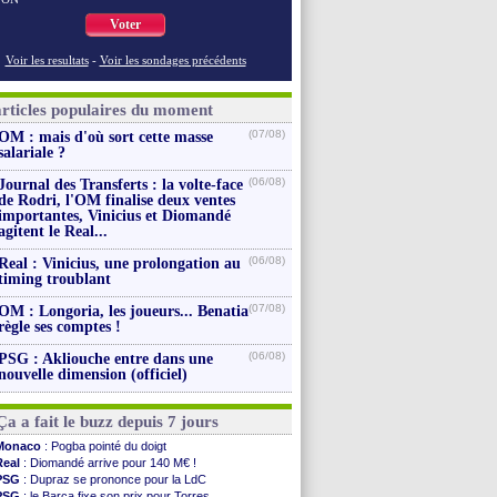
Voter
Voir les resultats
-
Voir les sondages précédents
articles populaires du moment
(07/08)
OM : mais d'où sort cette masse
salariale ?
(06/08)
Journal des Transferts : la volte-face
de Rodri, l'OM finalise deux ventes
importantes, Vinicius et Diomandé
agitent le Real...
(06/08)
Real : Vinicius, une prolongation au
timing troublant
(07/08)
OM : Longoria, les joueurs... Benatia
règle ses comptes !
(06/08)
PSG : Akliouche entre dans une
nouvelle dimension (officiel)
Ça a fait le buzz depuis 7 jours
Monaco
: Pogba pointé du doigt
Real
: Diomandé arrive pour 140 M€ !
PSG
: Dupraz se prononce pour la LdC
PSG
: le Barça fixe son prix pour Torres