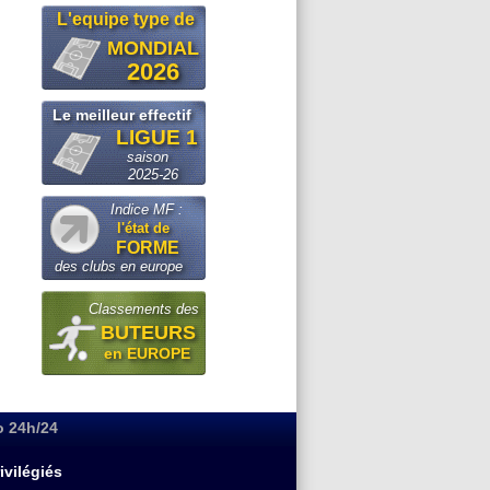
L'equipe type de
MONDIAL
2026
Le meilleur effectif
LIGUE 1
saison
2025-26
Indice MF :
l'état de
FORME
des clubs en europe
Classements des
BUTEURS
en EUROPE
o 24h/24
ivilégiés