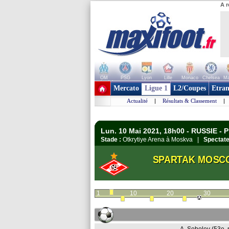
A r
OM
PSG
Lyon
Lille
Monaco
Chelsea
Ma
+ de clubs
Mercato
Ligue 1
L2/Coupes
Etran
Actualité
|
Résultats & Classement
|
Lun. 10 Mai 2021, 18h00 - RUSSIE - P
Stade :
Otkrytiye Arena à Moskva |
Spectate
SPARTAK MOSC
1
10
20
30