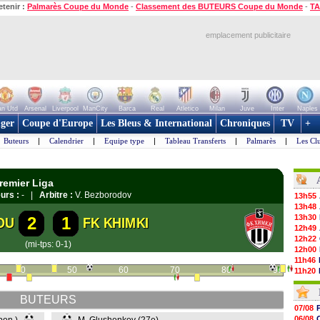
etenir :
Palmarès Coupe du Monde
-
Classement des BUTEURS Coupe du Monde
-
TA
emplacement publicitaire
n Utd
Arsenal
Liverpool
ManCity
Barca
Real
Atletico
Milan
Juve
Inter
Naples
ger
Coupe d'Europe
Les Bleus & International
Chroniques
TV
+
Buteurs
|
Calendrier
|
Equipe type
|
Tableau Transferts
|
Palmarès
|
Les Cl
remier Liga
urs :
- |
Arbitre :
V. Bezborodov
13h55
13h48
13h30
2
1
OU
FK KHIMKI
12h49
12h22
(mi-tps: 0-1)
12h00
11h46
40
50
60
70
80
90
11h20
10h49
10h32
BUTEURS
10h10
07/08
09h49
06/08