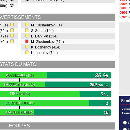
 pen.)
M. Glushenkov (27e)
09h35
06/08
(89e)
09h08
06/08
08h54
06/08
08h32
AVERTISSEMENTS
07/08
07/08
06/08
07/08
v (3e)
M. Glushenkov (6e)
06/08
07/08
(39e)
S. Sebai (14e)
07/08
45+2e)
E. Danilkin (23e)
07/08
07/08
0+2e)
M. Glushenkov (37e)
07/08
V
K. Bozhenov (41e)
07/08
I. Lantratov (74e)
STATS DU MATCH
35 %
POSSESSION
(%)
PASSES
299
(réussies %)
(66 %)
TIRS
5
(cadrés)
(2)
Sond
CORNERS JOUES
1
Zidan
FAUTES SUBIES
10
Franc
O
EQUIPES