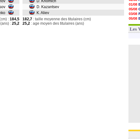
ikhov
D. Khomich
01/08
tesov
D. Kazantsev
05/08
enko
K. Aliev
03/08
05/08
(cm) :
184,5
182,7
: taille moyenne des titulaires (cm)
(ans) :
25,2
25,2
: age moyen des titulaires (ans)
03/08
03/08
Les 