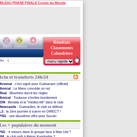
BLEAU PHASE FINALE Coupe du Monde
Résultats
Bayern
Dortmund
Classements
Calendriers
ubs
|
Actu et transferts 24h/24
Arsenal
: c'est signé pour Guimaraes (officiel)
Amical
: Le Mans concède un nul
Real
: Mourinho durcit les règles
Amical
: Toulouse s'incline lourdement
OM
: Benatia et la "médiocrité" dans le club
Newcastle
: Guimarães, le club se défend
L2
: la 1ère journée à suivre en DIRECT !
PSG
: une deuxième offre pour Suzuki
PSG
: le groupe pour le match face à Man Utd
Les + populaires du moment
OM
: le jour où tout a basculé pour Benatia
Heracles
: Reine-Adélaïde, le sort s'acharne...
PSG
: 4 retours dans le groupe face à Man Utd ?
Monaco
: Mawissa a gravement blessé Uche
OM
: le club prêt à libérer Kondogbia ?