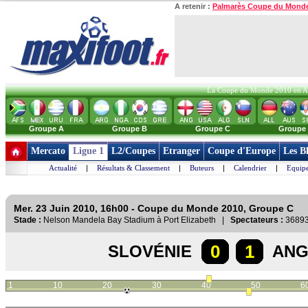
A retenir :
Palmarès Coupe du Mond
La Coupe du Monde 2010 en Afri
Groupe A
Groupe B
Groupe C
Groupe
Mercato
Ligue 1
L2/Coupes
Etranger
Coupe d'Europe
Les B
Actualité
|
Résultats & Classement
|
Buteurs
|
Calendrier
|
Equipe
Mer. 23 Juin 2010, 16h00 - Coupe du Monde 2010, Groupe C
Stade :
Nelson Mandela Bay Stadium à Port Elizabeth |
Spectateurs :
3689
0
1
SLOVÉNIE
ANG
1
10
20
30
40
50
6