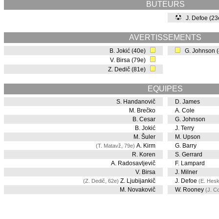
BUTEURS
J. Defoe (2
AVERTISSEMENTS
B. Jokić (40e)
G. Johnson 
V. Birsa (79e)
Z. Dedič (81e)
EQUIPES
S. Handanovič
D. James
M. Brečko
A. Cole
B. Cesar
G. Johnson
B. Jokić
J. Terry
M. Šuler
M. Upson
A. Kirm
G. Barry
(T. Matavž, 79e)
R. Koren
S. Gerrard
A. Radosavljevič
F. Lampard
V. Birsa
J. Milner
Z. Ljubijankič
J. Defoe
(Z. Dedič, 62e)
(E. Hesk
M. Novakovič
W. Rooney
(J. Co