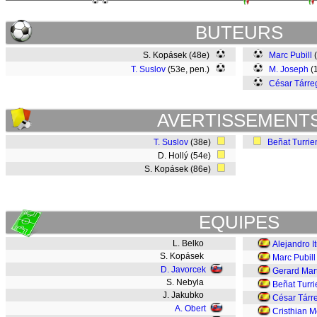
BUTEURS
S. Kopásek (48e)
Marc Pubill
T. Suslov
(53e, pen.)
M. Joseph
(
César Tárre
AVERTISSEMENT
T. Suslov
(38e)
Beñat Turrie
D. Hollý (54e)
S. Kopásek (86e)
EQUIPES
L. Belko
Alejandro I
S. Kopásek
Marc Pubill
D. Javorcek
Gerard Mar
S. Nebyla
Beñat Turri
J. Jakubko
César Tárr
A. Obert
Cristhian 