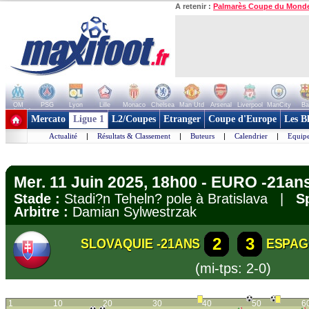
A retenir :
Palmarès Coupe du Mond
OM
PSG
Lyon
Lille
Monaco
Chelsea
Man Utd
Arsenal
Liverpool
ManCity
Ba
+ de clubs
Mercato
Ligue 1
L2/Coupes
Etranger
Coupe d'Europe
Les B
Actualité
|
Résultats & Classement
|
Buteurs
|
Calendrier
|
Equipe
Mer. 11 Juin 2025, 18h00 - EURO -21an
Stade :
Stadi?n Teheln? pole à Bratislava |
S
Arbitre :
Damian Sylwestrzak
2
3
SLOVAQUIE -21ANS
ESPAG
(mi-tps: 2-0)
1
10
20
30
40
50
6