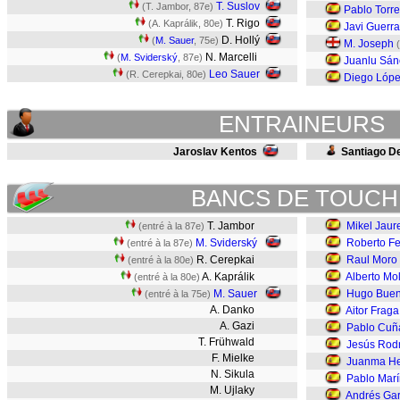
T. Suslov
(T. Jambor, 87e)
Pablo Torre
T. Rigo
(A. Kaprálik, 80e)
Javi Guerra
D. Hollý
(
M. Sauer
, 75e)
M. Joseph
(
N. Marcelli
(
M. Sviderský
, 87e)
Juanlu Sán
Leo Sauer
(R. Cerepkai, 80e)
Diego Lóp
ENTRAINEURS
Jaroslav Kentos
Santiago D
BANCS DE TOUCH
T. Jambor
Mikel Jaur
(entré à la 87e)
M. Sviderský
Roberto F
(entré à la 87e)
R. Cerepkai
Raul Moro
(entré à la 80e)
A. Kaprálik
Alberto Mol
(entré à la 80e)
M. Sauer
Hugo Bue
(entré à la 75e)
A. Danko
Aitor Fraga
A. Gazi
Pablo Cuñ
T. Frühwald
Jesús Rod
F. Mielke
Juanma H
N. Sikula
Pablo Marí
M. Ujlaky
Andrés Gar