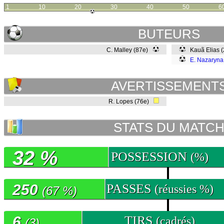
1
10
20
30
40
50
6
BUTEURS
C. Malley (87e)
Kauã Elias 
E. Nazaryna
AVERTISSEMENT
R. Lopes (76e)
STATS DU MATC
32 %
POSSESSION
(%)
250
PASSES
(réussies %)
(67 %)
6
TIRS
(cadrés)
(3)