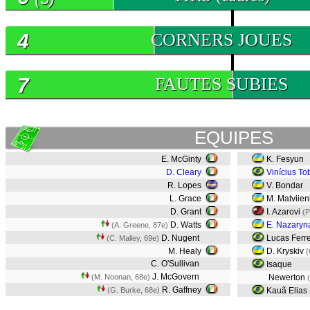
4
CORNERS JOUES
7
FAUTES SUBIES
EQUIPES
E. McGinty
K. Fesyun
D. Cleary
Vinícius To
R. Lopes
V. Bondar
L. Grace
M. Matviien
D. Grant
I. Azarovi
(P
D. Watts
E. Nazaryn
(A. Greene, 87e)
D. Nugent
Lucas Ferr
(C. Malley, 69e)
M. Healy
D. Kryskiv
(
C. O'Sullivan
Isaque
J. McGovern
(M. Noonan, 68e)
Newerton
R. Gaffney
(G. Burke, 68e)
Kauã Elias