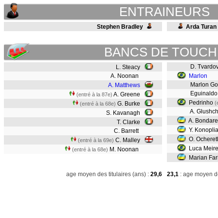
ENTRAINEURS
Stephen Bradley
Arda Turan
BANCS DE TOUCH
D. Tvardov
L. Steacy
A. Noonan
Marlon
Marlon G
A. Matthews
Eguinaldo
A. Greene
(entré à la 87e)
Pedrinho
(
G. Burke
(entré à la 68e)
A. Glushc
S. Kavanagh
A. Bondar
T. Clarke
Y. Konopli
C. Barrett
O. Ochere
C. Malley
(entré à la 69e)
Luca Meire
M. Noonan
(entré à la 68e)
Marian Far
age moyen des titulaires (ans) :
29,6
23,1
: age moyen de