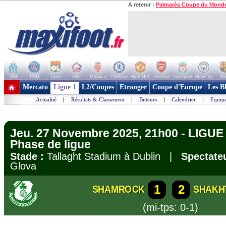
A retenir :
Palmarès Coupe du Mond
OM
PSG
Lyon
Lille
Monaco
Chelsea
Man Utd
Arsenal
Liverpool
ManCity
Ba
+ de clubs
Mercato
Ligue 1
L2/Coupes
Etranger
Coupe d'Europe
Les B
Actualité
|
Résultats & Classement
|
Buteurs
|
Calendrier
|
Equipe
Jeu. 27 Novembre 2025, 21h00 - LIG
Phase de ligue
Stade :
Tallaght Stadium à Dublin |
Spectateu
Glova
1
2
SHAMROCK
SHAKH
(mi-tps: 0-1)