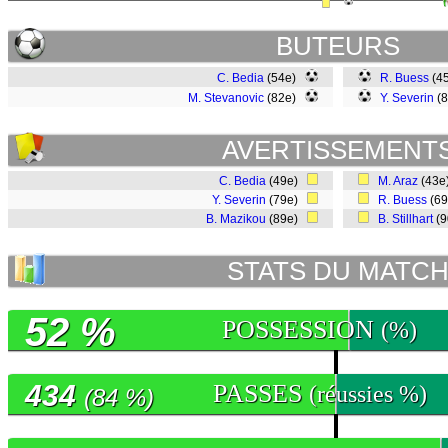
BUTEURS
C. Bedia
(54e)
R. Buess
(45
M. Stevanovic
(82e)
Y. Severin
(8
AVERTISSEMENT
C. Bedia
(49e)
M. Araz
(43
Y. Severin
(79e)
R. Buess
(6
B. Mazikou
(89e)
B. Stillhart
(9
STATS DU MATC
52 %
POSSESSION
(%)
434
PASSES
(réussies %)
(84 %)