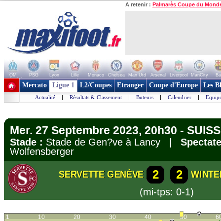
A retenir :
Palmarès Coupe du Mond
OM
PSG
Lyon
Lille
Monaco
Chelsea
Man Utd
Arsenal
Liverpool
ManCity
Ba
+ de clubs
Mercato
Ligue 1
L2/Coupes
Etranger
Coupe d'Europe
Les B
Actualité
|
Résultats & Classement
|
Buteurs
|
Calendrier
|
Equipe
Mer. 27 Septembre 2023, 20h30 - SUIS
Stade :
Stade de Gen?ve à Lancy |
Spectate
Wolfensberger
2
2
SERVETTE GENÈVE
WINTE
(mi-tps: 0-1)
1
10
20
30
40
50
6