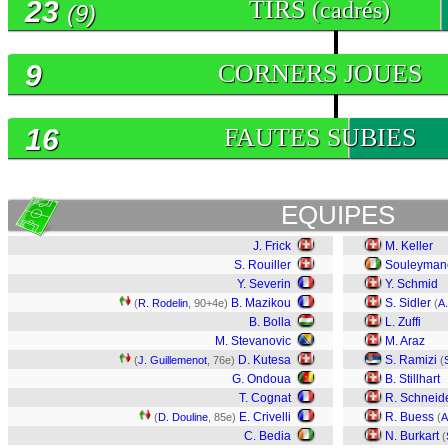
23
TIRS
(cadrés)
(9)
9
CORNERS JOUES
16
FAUTES SUBIES
EQUIPES
J. Frick
M. Keller
S. Rouiller
Souleyman
Y. Severin
Y. Schmid
B. Mazikou
S. Sidler
(
R. Rodelin
, 90+4e)
(
A
B. Bolla
L. Zuffi
M. Stevanovic
M. Araz
D. Kutesa
S. Ramizi
(
J. Guillemenot
, 76e)
(
G. Ondoua
B. Stillhart
T. Cognat
R. Schneid
E. Crivelli
R. Buess
(
D. Douline
, 85e)
(
A
C. Bedia
N. Burkart
(