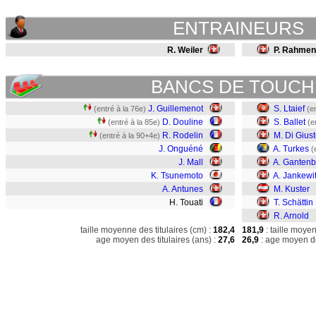
ENTRAINEURS
R. Weiler
P. Rahmen
BANCS DE TOUCH
J. Guillemenot
S. Ltaief
(entré à la 76e)
(e
D. Douline
S. Ballet
(entré à la 85e)
(e
R. Rodelin
M. Di Gius
(entré à la 90+4e)
J. Onguéné
A. Turkes
(
J. Mall
A. Gantenb
K. Tsunemoto
A. Jankewi
A. Antunes
M. Kuster
H. Touati
T. Schättin
R. Arnold
taille moyenne des titulaires (cm) :
182,4
181,9
: taille moye
age moyen des titulaires (ans) :
27,6
26,9
: age moyen de