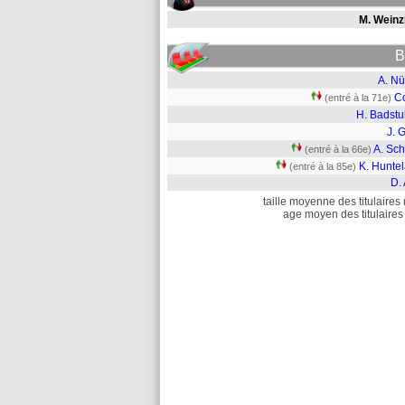
M. Weinzi
B
A. Nü
C
(entré à la 71e)
H. Badstu
J. 
A. Sch
(entré à la 66e)
K. Huntel
(entré à la 85e)
D. 
taille moyenne des titulaires 
age moyen des titulaires 