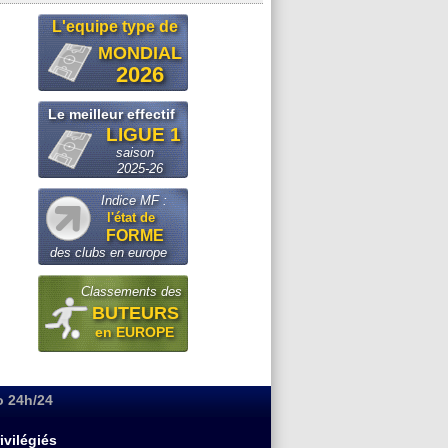
L'equipe type de
MONDIAL
2026
Le meilleur effectif
LIGUE 1
saison
2025-26
Indice MF :
l'état de
FORME
des clubs en europe
Classements des
BUTEURS
en EUROPE
o 24h/24
ivilégiés