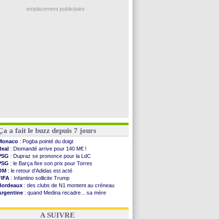
OM
: B. Genesio - "ce n'est pas idéal"
Amical
: un nouveau nul pour Le Mans
emplacement publicitaire
Amical
: un nul entre Auxerre et Troyes
LA Galaxy
: Sergi Roberto a signé (officiel)
Amical
: Angers fait tomber Lorient
Amical
: le Paris FC corrigé par Mayence
Amical
: Rennes encore battu par Brentford
Voir les brèves précédentes
Ça a fait le buzz depuis 7 jours
Monaco
: Pogba pointé du doigt
Real
: Diomandé arrive pour 140 M€ !
PSG
: Dupraz se prononce pour la LdC
PSG
: le Barça fixe son prix pour Torres
OM
: le retour d'Adidas est acté
FIFA
: Infantino sollicite Trump
Bordeaux
: des clubs de N1 montent au créneau
Argentine
: quand Medina recadre... sa mère
Real
: le démenti de Leipzig pour Diomandé
OM
: le club prêt à libérer Kondogbia ?
A SUIVRE