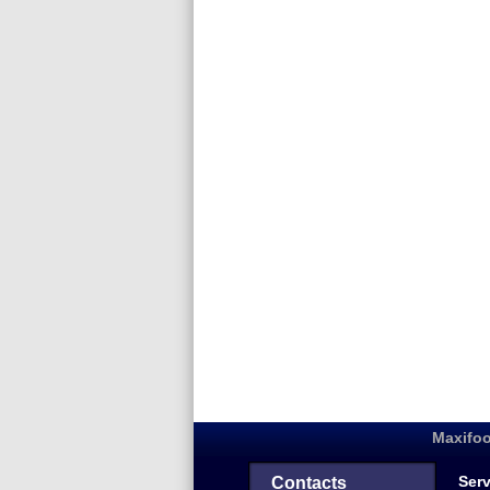
Maxifoo
Serv
Contacts