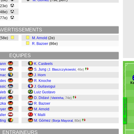
(6e)
M. Gómez
(79e, pen.)
(23e)
(48e)
(77e)
AVERTISSEMENTS
(58e)
M. Arnold
(2e)
R. Bazoer
(86e)
EQUIPES
mann
K. Casteels
hrer
S. Jung
(
J. Blaszczykowski
, 46e)
inac
J. Horn
edes
R. Knoche
Ke
asic
J. Guilavogui
aleb
Luiz Gustavo
iuri
D. Didavi
(
Vieirinha
, 74e)
S
C
tzka
R. Bazoer
H
A
eyer
M. Arnold
Nü
L
K
E
ller
Y. Malli
C
0
ting
M. Gómez
B
(
Borja Mayoral
, 80e)
4
Ge
S
ENTRAINEURS