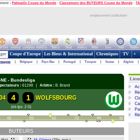
etenir :
Palmarès Coupe du Monde
-
Classement des BUTEURS Coupe du Monde
-
TA
emplacement publicitaire
n Utd
Arsenal
Liverpool
ManCity
Barca
Real
Atletico
Milan
Juve
Inter
Naples
ger
Coupe d'Europe
Les Bleus & International
Chroniques
TV
+
emagne
|
Belgique
|
Pays-Bas
|
Portugal
|
Turquie
|
Suisse
|
Algérie
|
Lien
GNE - Bundesliga
pectateurs :
61298 |
Arbitre :
B. Brand
Ac
Ré
4
1
04
WOLFSBOURG
Cl
Ca
(mi-tps: 2-0)
Pa
Ré
40
50
60
70
80
90
BUTEURS