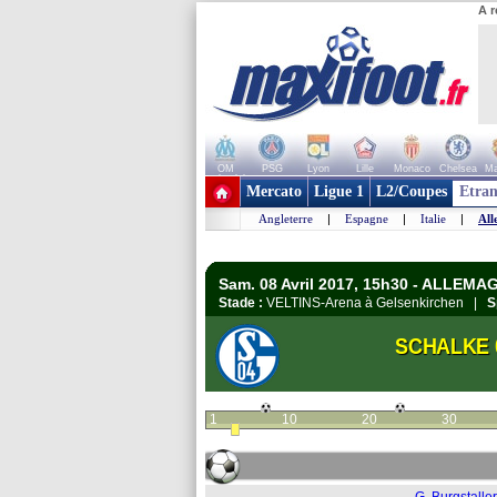
A r
OM
PSG
Lyon
Lille
Monaco
Chelsea
Ma
+ de clubs
Mercato
Ligue 1
L2/Coupes
Etran
Angleterre
|
Espagne
|
Italie
|
All
Sam. 08 Avril 2017, 15h30 - ALLEMA
Stade :
VELTINS-Arena à Gelsenkirchen |
S
SCHALKE 
1
10
20
30