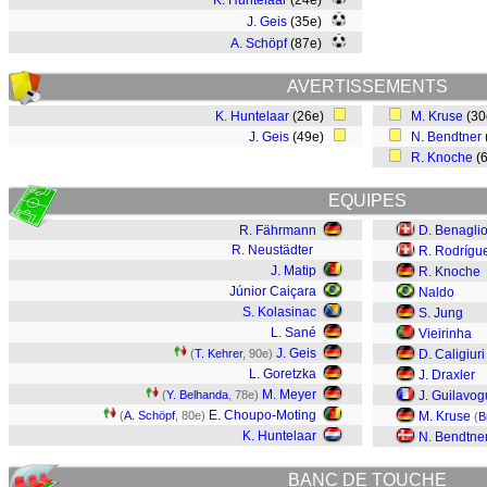
K. Huntelaar
(24e)
J. Geis
(35e)
A. Schöpf
(87e)
AVERTISSEMENTS
K. Huntelaar
(26e)
M. Kruse
(3
J. Geis
(49e)
N. Bendtner
R. Knoche
(
EQUIPES
R. Fährmann
D. Benagli
R. Neustädter
R. Rodrígu
J. Matip
R. Knoche
Júnior Caiçara
Naldo
S. Kolasinac
S. Jung
L. Sané
Vieirinha
J. Geis
(
T. Kehrer
, 90e)
D. Caligiuri
L. Goretzka
J. Draxler
M. Meyer
(
Y. Belhanda
, 78e)
J. Guilavog
E. Choupo-Moting
(
A. Schöpf
, 80e)
M. Kruse
(
B
K. Huntelaar
N. Bendtne
BANC DE TOUCHE