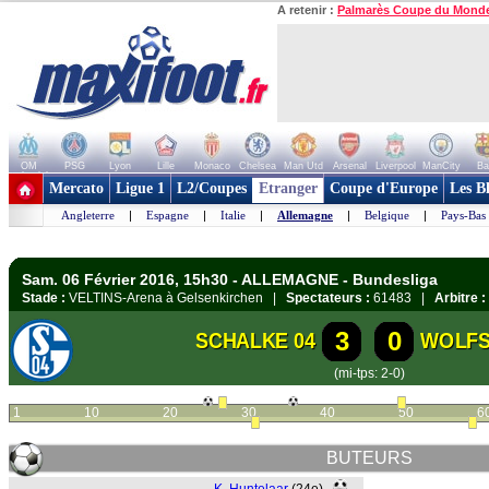
A retenir :
Palmarès Coupe du Mond
OM
PSG
Lyon
Lille
Monaco
Chelsea
Man Utd
Arsenal
Liverpool
ManCity
Ba
+ de clubs
Mercato
Ligue 1
L2/Coupes
Etranger
Coupe d'Europe
Les B
Angleterre
|
Espagne
|
Italie
|
Allemagne
|
Belgique
|
Pays-Bas
Sam. 06 Février 2016, 15h30 - ALLEMAGNE - Bundesliga
Stade :
VELTINS-Arena à Gelsenkirchen |
Spectateurs :
61483 |
Arbitre :
3
0
SCHALKE 04
WOLF
(mi-tps: 2-0)
1
10
20
30
40
50
6
BUTEURS