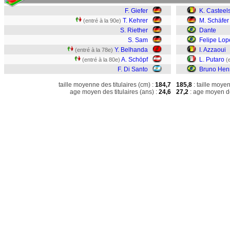
F. Giefer
K. Casteel
T. Kehrer
M. Schäfer
(entré à la 90e)
S. Riether
Dante
S. Sam
Felipe Lop
Y. Belhanda
I. Azzaoui
(entré à la 78e)
A. Schöpf
L. Putaro
(entré à la 80e)
(
F. Di Santo
Bruno Hen
taille moyenne des titulaires (cm) :
184,7
185,8
: taille moye
age moyen des titulaires (ans) :
24,6
27,2
: age moyen de