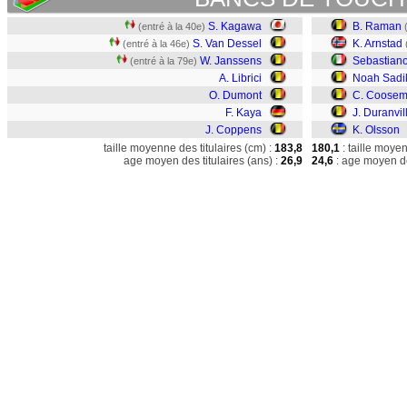
S. Kagawa
B. Raman
(entré à la 40e)
S. Van Dessel
K. Arnstad
(entré à la 46e)
W. Janssens
Sebastiano
(entré à la 79e)
A. Librici
Noah Sadi
O. Dumont
C. Coose
F. Kaya
J. Duranvil
J. Coppens
K. Olsson
taille moyenne des titulaires (cm) :
183,8
180,1
: taille moye
age moyen des titulaires (ans) :
26,9
24,6
: age moyen de