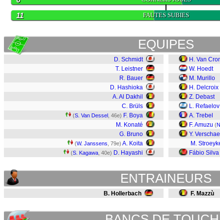
11
FAUTES SUBIES
EQUIPES
D. Schmidt
H. Van Cr
T. Leistner
W. Hoedt
R. Bauer
M. Murillo
D. Hashioka
H. Delcroix
A. Al Dakhil
Z. Debast
C. Brüls
L. Refaelov
F. Boya
A. Trebel
(
S. Van Dessel
, 46e)
M. Konaté
F. Amuzu
(
N
G. Bruno
Y. Verscha
A. Koita
M. Stroeyk
(
W. Janssens
, 79e)
D. Hayashi
Fábio Silva
(
S. Kagawa
, 40e)
ENTRAINEURS
B. Hollerbach
F. Mazzù
BANCS DE TOUCH