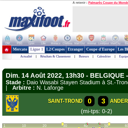
A retenir :
Palmarès Coupe du Mond
OM
PSG
Lyon
Lille
Monaco
Chelsea
Man Utd
Arsenal
Liverpool
ManCity
Ba
+ de clubs
Mercato
Ligue 1
L2/Coupes
Etranger
Coupe d'Europe
Les B
Actualité
|
Résultats & Classement
|
Buteurs
|
Calendrier
|
Equipe
Dim. 14 Août 2022, 13h30 - BELGIQUE -
Stade :
Daio Wasabi Stayen Stadium à St.-Tr
|
Arbitre :
N. Laforge
0
3
SAINT-TROND
ANDER
(mi-tps: 0-2)
1
10
20
30
40
50
6