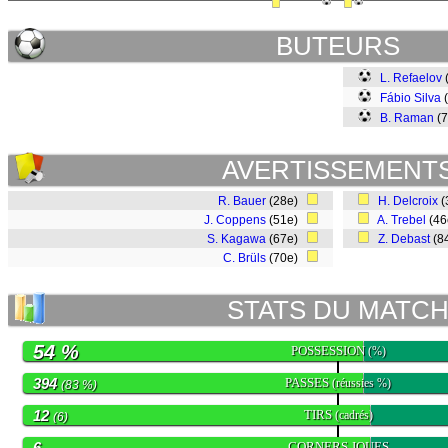
BUTEURS
L. Refaelov
Fábio Silva
B. Raman
(
AVERTISSEMENT
R. Bauer
(28e)
H. Delcroix
(
J. Coppens
(51e)
A. Trebel
(4
S. Kagawa
(67e)
Z. Debast
(8
C. Brüls
(70e)
STATS DU MATC
54 %
POSSESSION
(%)
394
PASSES
(réussies %)
(83 %)
12
TIRS
(cadrés)
(6)
6
CORNERS JOUES