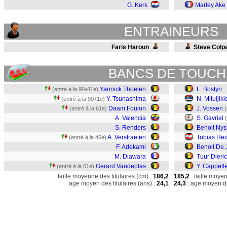
G. Kerk
Marley Ake
ENTRAINEURS
Faris Haroun
Steve Colp
BANCS DE TOUCH
Yannick Thoelen
L. Bostyn
(entré à la 90+11e)
Y. Tsunashima
N. Mituljiki
(entré à la 90+1e)
Daam Foulon
J. Vossen
(entré à la 61e)
(
A. Valencia
S. Gavriel
S. Renders
Benoit Ny
A. Verstraeten
Tobias Hed
(entré à la 46e)
F. Adekami
Benoit De 
M. Diawara
Tuur Dieri
Gerard Vandeplas
Y. Cappell
(entré à la 61e)
taille moyenne des titulaires (cm) :
186,2
185,2
: taille moye
age moyen des titulaires (ans) :
24,1
24,3
: age moyen de