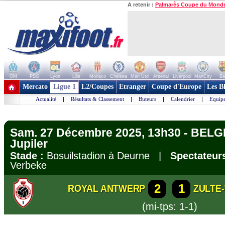
A retenir :
Palmarès Coupe du Mond
OM
PSG
Lyon
Lille
Monaco
Chelsea
Man Utd
Arsenal
Liverpool
ManCity
Ba
+ de clubs
Mercato
Ligue 1
L2/Coupes
Etranger
Coupe d'Europe
Les B
Actualité
|
Résultats & Classement
|
Buteurs
|
Calendrier
|
Equipe
Sam. 27 Décembre 2025, 13h30 - BELG
Jupiler
Stade :
Bosuilstadion à Deurne |
Spectateurs
Verbeke
2
1
ROYAL ANTWERP
ZULTE
(mi-tps: 1-1)