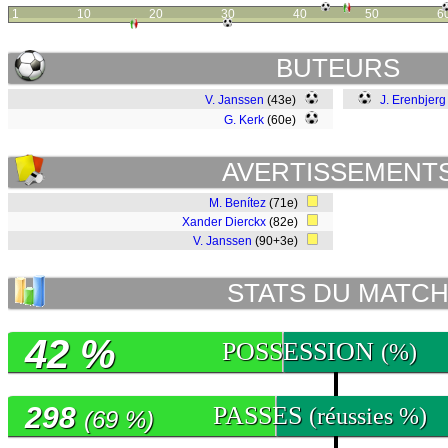
1
10
20
30
40
50
6
BUTEURS
V. Janssen
(43e)
J. Erenbjerg
G. Kerk
(60e)
AVERTISSEMENT
M. Benítez
(71e)
Xander Dierckx
(82e)
V. Janssen
(90+3e)
STATS DU MATC
42 %
POSSESSION
(%)
298
PASSES
(réussies %)
(69 %)