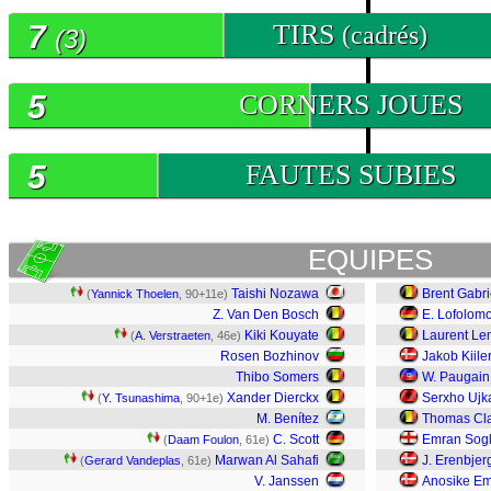
7
TIRS
(cadrés)
(3)
5
CORNERS JOUES
5
FAUTES SUBIES
EQUIPES
Taishi Nozawa
Brent Gabri
(
Yannick Thoelen
, 90+11e)
Z. Van Den Bosch
E. Lofolom
Kiki Kouyate
Laurent Le
(
A. Verstraeten
, 46e)
Rosen Bozhinov
Jakob Kiile
Thibo Somers
W. Paugain
Xander Dierckx
Serxho Ujk
(
Y. Tsunashima
, 90+1e)
M. Benítez
Thomas Cl
C. Scott
Emran Sog
(
Daam Foulon
, 61e)
Marwan Al Sahafi
J. Erenbjer
(
Gerard Vandeplas
, 61e)
V. Janssen
Anosike E