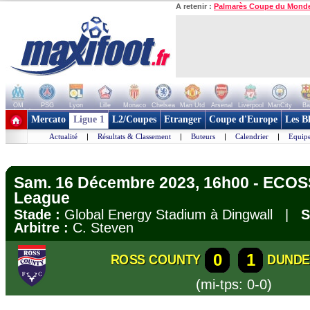
A retenir :
Palmarès Coupe du Mond
OM
PSG
Lyon
Lille
Monaco
Chelsea
Man Utd
Arsenal
Liverpool
ManCity
Ba
+ de clubs
Mercato
Ligue 1
L2/Coupes
Etranger
Coupe d'Europe
Les B
Actualité
|
Résultats & Classement
|
Buteurs
|
Calendrier
|
Equipe
Sam. 16 Décembre 2023, 16h00 - ECOS
League
Stade :
Global Energy Stadium à Dingwall |
S
Arbitre :
C. Steven
0
1
ROSS COUNTY
DUNDE
(mi-tps: 0-0)