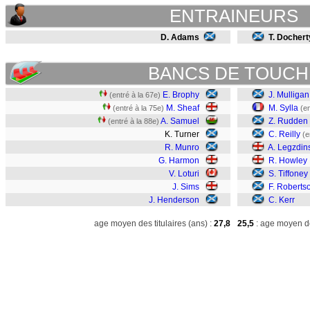
ENTRAINEURS
D. Adams
T. Dochert
BANCS DE TOUCH
E. Brophy
J. Mulligan
(entré à la 67e)
M. Sheaf
M. Sylla
(entré à la 75e)
(en
A. Samuel
Z. Rudden
(entré à la 88e)
K. Turner
C. Reilly
(e
R. Munro
A. Legzdin
G. Harmon
R. Howley
V. Loturi
S. Tiffoney
J. Sims
F. Roberts
J. Henderson
C. Kerr
age moyen des titulaires (ans) :
27,8
25,5
: age moyen de