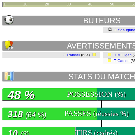
1
10
20
30
40
50
6
BUTEURS
J. Shaughn
AVERTISSEMENT
C. Randall
(63e)
J. Mulligan
(
T. Carson
(8
STATS DU MATC
48 %
POSSESSION
(%)
318
PASSES
(réussies %)
(64 %)
10
TIRS
(cadrés)
(3)