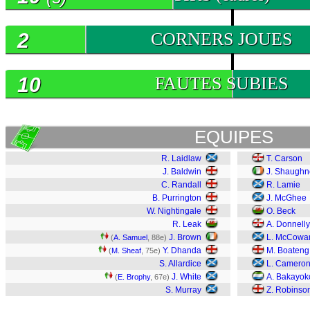
2
CORNERS JOUES
10
FAUTES SUBIES
EQUIPES
R. Laidlaw
T. Carson
J. Baldwin
J. Shaughn
C. Randall
R. Lamie
B. Purrington
J. McGhee
W. Nightingale
O. Beck
R. Leak
A. Donnelly
J. Brown
L. McCowa
(
A. Samuel
, 88e)
Y. Dhanda
M. Boateng
(
M. Sheaf
, 75e)
S. Allardice
L. Camero
J. White
A. Bakayok
(
E. Brophy
, 67e)
S. Murray
Z. Robinso