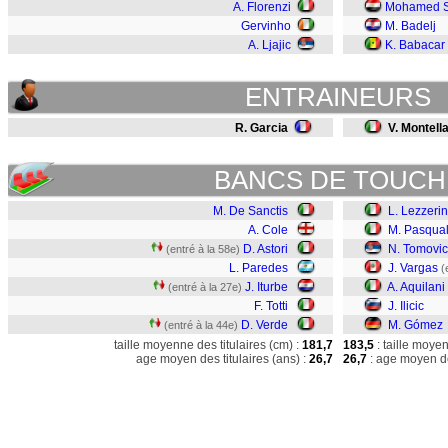
A. Florenzi
Mohamed S
Gervinho
M. Badelj
A. Ljajic
K. Babacar
ENTRAINEURS
R. Garcia
V. Montell
BANCS DE TOUCH
M. De Sanctis
L. Lezzerin
A. Cole
M. Pasqua
D. Astori
N. Tomovic
(entré à la 58e)
L. Paredes
J. Vargas
(
J. Iturbe
A. Aquilani
(entré à la 27e)
F. Totti
J. Ilicic
D. Verde
M. Gómez
(entré à la 44e)
taille moyenne des titulaires (cm) :
181,7
183,5
: taille moye
age moyen des titulaires (ans) :
26,7
26,7
: age moyen de