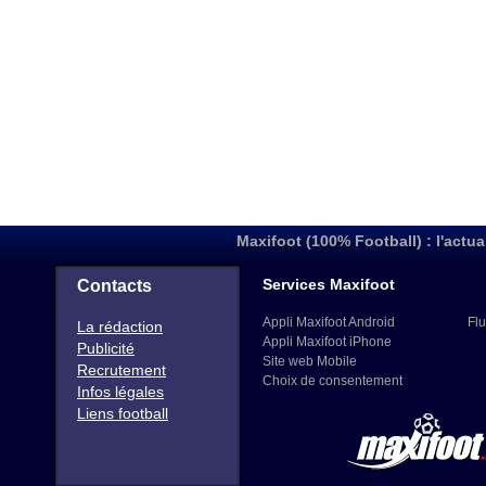
Maxifoot (100% Football) : l'actua
Services Maxifoot
Contacts
Appli Maxifoot Android
Flu
La rédaction
Appli Maxifoot iPhone
Publicité
Site web Mobile
Recrutement
Choix de consentement
Infos légales
Liens football