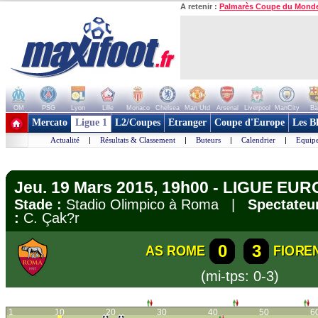
A retenir :
Palmarès Coupe du Mond
OM
PSG
Lyon
Lille
Monaco
Chelsea
Man Utd
Arsenal
Liverpool
ManCity
Ba
+ de clubs
Mercato
Ligue 1
L2/Coupes
Etranger
Coupe d'Europe
Les B
Actualité
|
Résultats & Classement
|
Buteurs
|
Calendrier
|
Equipe
Jeu. 19 Mars 2015, 19h00 - LIGUE EUROP
Stade :
Stadio Olimpico à Roma |
Spectateur
:
C. Çak?r
0
3
AS ROME
FIORE
(mi-tps: 0-3)
1
10
20
30
40
50
6