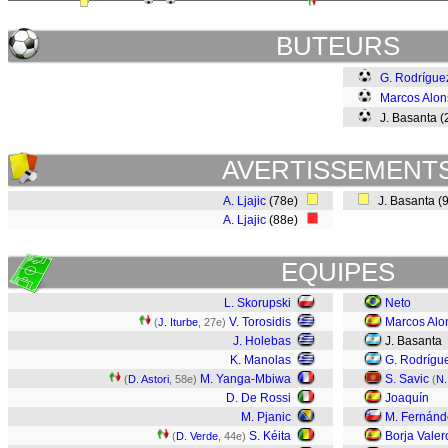
BUTEURS
G. Rodrígue
Marcos Alon
J. Basanta 
AVERTISSEMENT
A. Ljajic
(78e)
J. Basanta (
A. Ljajic
(88e)
EQUIPES
L. Skorupski
Neto
V. Torosidis
Marcos Alo
(
J. Iturbe
, 27e)
J. Holebas
J. Basanta
K. Manolas
G. Rodrígu
M. Yanga-Mbiwa
S. Savic
(
D. Astori
, 58e)
(
N.
D. De Rossi
Joaquín
M. Pjanic
M. Fernánd
S. Kéita
Borja Valer
(
D. Verde
, 44e)