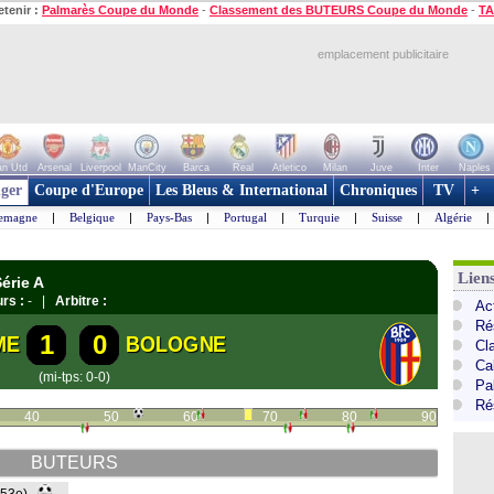
etenir :
Palmarès Coupe du Monde
-
Classement des BUTEURS Coupe du Monde
-
TA
emplacement publicitaire
n Utd
Arsenal
Liverpool
ManCity
Barca
Real
Atletico
Milan
Juve
Inter
Naples
ger
Coupe d'Europe
Les Bleus & International
Chroniques
TV
+
lemagne
|
Belgique
|
Pays-Bas
|
Portugal
|
Turquie
|
Suisse
|
Algérie
|
Liens
érie A
rs :
- |
Arbitre :
Act
Ré
1
0
ME
BOLOGNE
Cl
Cal
(mi-tps: 0-0)
Pa
Ré
40
50
60
70
80
90
BUTEURS