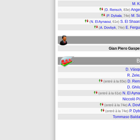
M. 
Ange
(
D. Rensch
, 83e)
M. S
(
P. Dybala
, 74e)
S. El Shaa
(
N. El Aynaoui
, 61e)
E. Ferg
(
A. Dovbyk
, 74e)
Gian Piero Gasper
B
D. Vásq
R. Zele
D. Ren
(entré à la 83e)
D. Ghil
N. El Ayn
(entré à la 61e)
Niccolò Pis
A. Dov
(entré à la 74e)
P. Dyb
(entré à la 74e)
Tommaso Balda