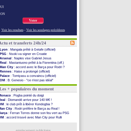
UI
NON
Voter
Voir les resultats
-
Voir les sondages précédents
Actu et transferts 24h/24
Lyon
: Mangala prêté à Getafe (officiel)
PSG
: Nsoki va signer en Croatie
Arsenal
: Naples vise Gabriel Jesus
Real
: Mastantuono prêté à la Fiorentina (off.)
Man City
: accord avec le Barça pour Rodri ?
Rennes
: Haise a prolongé (officiel)
Palace
: Tomiyasu a convaincu (officiel)
OM
: B. Genesio - "ce n'est pas idéal"
TFC
: Sion Oppong signe pour 4 ans (officiel)
Les + populaires du moment
PSG
: Liverpool va proposer 115 M€ pour ...
Norvège
: la démission d'Infantino réclamée
Monaco
: Pogba pointé du doigt
PSG
: Mbaye, deux pistes se détachent
Real
: Diomandé arrive pour 140 M€ !
Monaco
: Filipe Luis veut remplacer Akliouche
OM
: le club prêt à libérer Kondogbia ?
Grenade
: Luca Zidane va changer de club
Man City
: Rodri préfère le Barça au Real !
Juve
: Zhegrova très clair sur son futur
Barça
: Ferran Torres donne son feu vert au PSG
OM
: Aguerd, le plan B de Naples
OM
: accord trouvé avec Man City pour Rulli
Arsenal
: Guimarães a signé son contrat
PSG
: l'étonnante rumeur Gusto
Nantes
: direction Chypre pour Duverne
OM
: une offre pour Bulka
Monaco
: le remplaçant d'Akliouche en ...
emplacement publicitaire