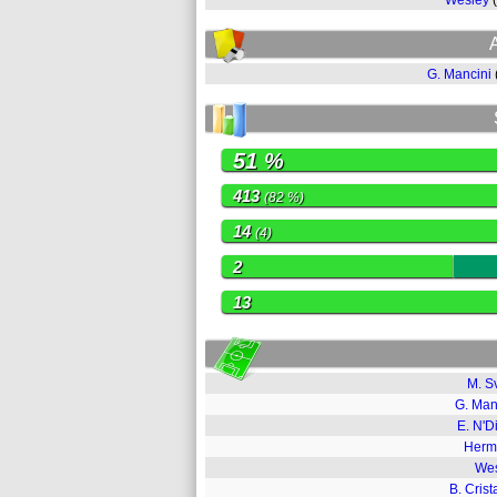
Wesley
G. Mancini
51 %
413
(82 %)
14
(4)
2
13
M. Sv
G. Man
E. N'D
Herm
Wes
B. Crist