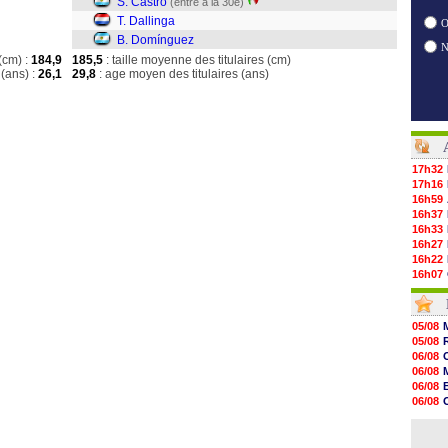
S. Castro
(entré à la 30e)
T. Dallinga
O
B. Domínguez
(cm) :
184,9
185,5
: taille moyenne des titulaires (cm)
(ans) :
26,1
29,8
: age moyen des titulaires (ans)
17h32
17h16
16h59
16h37
16h33
16h27
16h22
16h07
15h46
15h41
15h20
05/08
14h55
05/08
14h38
06/08
14h19
06/08
13h56
06/08
13h35
06/08
13h12
06/08
12h48
06/08
12h25