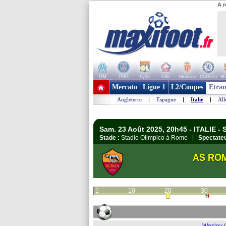
A r
OM
PSG
Lyon
Lille
Monaco
Chelsea
Ma
+ de clubs
Mercato
Ligue 1
L2/Coupes
Etran
Angleterre
|
Espagne
|
Italie
|
Al
Sam. 23 Août 2025, 20h45 - ITALIE - S
Stade :
Stadio Olimpico à Rome |
Spectateu
AS RO
1
10
20
30