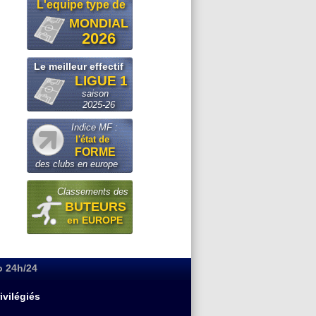
L'equipe type de
MONDIAL
2026
Le meilleur effectif
LIGUE 1
saison
2025-26
Indice MF :
l'état de
FORME
des clubs en europe
Classements des
BUTEURS
en EUROPE
o 24h/24
ivilégiés