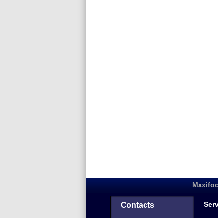
Maxifoo
Serv
Contacts