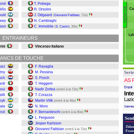
Gh
Koné
T. Pobega
B
R
Ca
liño
R. Orsolini
O
L
D
Z
oulé
J. Odgaard
O
(
Giovanni Fabbian
, 72e)
G
Da
V
N
rawy
N. Cambiaghi
E
Ca
uson
C. Immobile
(
S. Castro
, 30e)
F
Lyk
K
ENTRAINEURS
F
ini
Vincenzo Italiano
B
M
Vi
ANCS DE TOUCHE
C
uez
F. Ravaglia
Zo
zny
M. Pessina
Serie
H
sch
S. Posch
P
AS 
ardi
T. Heggem
P
Empoli
aoui
Nadir Zortea
(entré à la 72e)
R
Int
illi
T. Corazza
Lazi
byk
Martin Vitík
(entré à la 46e)
ala
N. Moro
Salernit
nzi
F. Bernardeschi
(entré à la 80e)
L. Ferguson
Sond
Jesper Karlsson
Zidan
Giovanni Fabbian
(entré à la 72e)
Franc