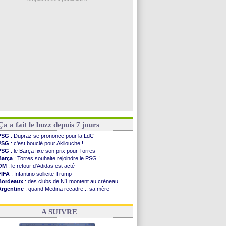
Man Utd
: Bayindir signe au Celta (officiel)
Man City
: Enzo Fernandez pour l'après-Rodri ?
Naples
: l'option Monaco pour Lukaku !
OM
: Lucas Perri a été approché
PSG
: le coach de l'Ajax insiste pour Godts
Voir les brèves précédentes
Ça a fait le buzz depuis 7 jours
PSG
: Dupraz se prononce pour la LdC
PSG
: c'est bouclé pour Akliouche !
PSG
: le Barça fixe son prix pour Torres
Barça
: Torres souhaite rejoindre le PSG !
OM
: le retour d'Adidas est acté
FIFA
: Infantino sollicite Trump
Bordeaux
: des clubs de N1 montent au créneau
Argentine
: quand Medina recadre... sa mère
Real
: le démenti de Leipzig pour Diomandé
OM
: Paixão attire un 2e club anglais
A SUIVRE