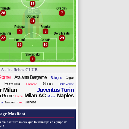
ilardi
17
Banc des remplaçants
Bologne
ensch
mbiaghi
Orsolini
28
7
omínguez
elezny
Odgaard
llinga
ásquez
21
stro
Pobega
Freuler
abbian
4
8
ogiannis
De Silvestri
arlsson
22
29
erguson
Lucumí
Casale
26
16
ernardeschi
oro
Skorupski
tík
1
orazza
rtea
 A - les fiches CLUB
eggem
osch
Rome
Atalanta Bergame
Bologne
Cagliari
essina
Fiorentina
Genoa
Frosinone
Hellas Vérone
avaglia
er Milan
Juventus Turin
Milan AC
Naples
o Rome
Lecce
Monza
Udinese
Torino
ana
Sassuolo
age Maxifoot
e va t-il faire mieux que Deschamps en équipe de
e ?