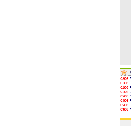
12h06
11h53
11h31
11h10
10h52
02/08
01/08
02/08
01/08
05/08
03/08
05/08
03/08
03/08
03/08