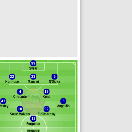
99
Svilar
22
23
5
Hermoso
Mancini
N'Dicka
4
17
Cristante
Koné
Banc des remplaçants
AS Rome
43
3
esley
Angeliño
aldanzi
18
92
ybala
Soulé Malvano
El Shaarawy
11
ovbyk
Ferguson
illi
l Aynaoui
Immobile