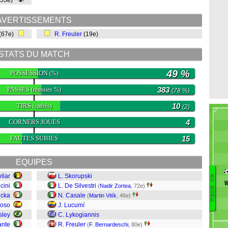
(53e)
AVERTISSEMENTS
(67e)
R. Freuler
(19e)
STATS DU MATCH
49 %
POSSESSION
(%)
PASSES
383
(réussies %)
(78 %)
TIRS
10
(cadrés)
(2)
CORNERS JOUES
4
FAUTES SUBIES
15
EQUIPES
ilar
L. Skorupski
A
S
W
cini
L. De Silvestri
(
Nadir Zortea
, 72e)
B
R
O
icka
N. Casale
(
Martin Vitík
, 46e)
D
M
E
oso
J. Lucumí
D
ley
C. Lykogiannis
Pis
E
ante
R. Freuler
(
F. Bernardeschi
, 80e)