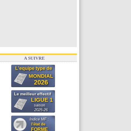
A SUIVRE
L'equipe type de
MONDIAL
2026
Le meilleur effectif
LIGUE 1
saison
2025-26
Indice MF :
l'état de
FORME