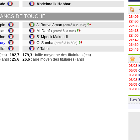
ade
Abdelmalik Hebbar
ANCS DE TOUCHE
23h09
22h50
upin
A. Banvo Amon
(entré à la 75e)
22h35
smas
M. Danfa
22h18
(entré à la 80e)
22h00
line
S. Mpeck Makendi
21h42
ury
O. Samba
(entré à la 80e)
21h10
ellot
Y. Tabet
20h46
20h30
(cm) :
182,7
179,3
: taille moyenne des titulaires (cm)
20h01
(ans) :
25,6
26,6
: age moyen des titulaires (ans)
19h18
05/08
19h09
06/08
18h48
06/08
18h37
06/08
18h29
06/08
17h58
06/08
17h46
06/08
17h32
06/08
Les 
17h16
16h59
16h37
16h33
16h27
16h22