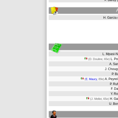
P. Bardy
H. Garcia
L. Mpasi-
L. P
(D. Douline, 65e)
A. Sa
J. Chou
P. 
A. Peyre
(
E. Maury
, 89e)
P. Ru
F. D
Y. R
H. Ga
(J. Mellot, 65e)
U. Bo