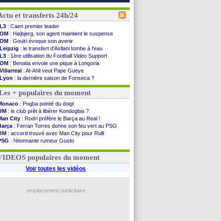
Actu et transferts 24h/24
L3
: Caen premier leader
OM
: Højbjerg, son agent maintient le suspense
OM
: Gouiri évoque son avenir
Leipzig
: le transfert d'Asllani tombe à l'eau
L3
: 1ère utilisation du Football Video Support
OM
: Benatia envoie une pique à Longoria
Villarreal
: Al-Ahli veut Pape Gueye
Lyon
: la dernière saison de Fonseca ?
OM
: un nouveau prétendant pour Højbjerg
Les + populaires du moment
Brest
: un gardien norvégien en approche ?
OM
: McCourt a versé 120 M€ en 2026
Monaco
: Pogba pointé du doigt
PSG
: 4 retours dans le groupe face à Man Utd ...
OM
: le club prêt à libérer Kondogbia ?
Nice
: Kevin Carlos va partir en Italie
Man City
: Rodri préfère le Barça au Real !
L1
: prison avec sursis requis contre un arbitre
Barça
: Ferran Torres donne son feu vert au PSG
Leganés
: c'est signé pour Luca Zidane (off.)
OM
: accord trouvé avec Man City pour Rulli
Atletico
: Ruggeri en route pour Aston Villa
PSG
: l'étonnante rumeur Gusto
Monaco
: Filipe Luis soutient Biereth
OM
: une offre pour Bulka
Lyon
: Mangala prêté à Getafe (officiel)
Ouganda
: Owori battu à mort à Kampala
VIDEOS populaires du moment
PSG
: Nsoki va signer en Croatie
Arsenal
: Naples vise Gabriel Jesus
Voir toutes les vidéos
Real
: Mastantuono prêté à la Fiorentina (off.)
Man City
: accord avec le Barça pour Rodri ?
Rennes
: Haise a prolongé (officiel)
emplacement publicitaire
Palace
: Tomiyasu a convaincu (officiel)
Voir les brèves précédentes