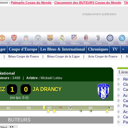
etenir :
Palmarès Coupe du Monde
-
Classement des BUTEURS Coupe du Monde
-
TA
emplacement publicitaire
n Utd
Arsenal
Liverpool
ManCity
Barca
Real
Atletico
Milan
Juve
Inter
Naples
ger
Coupe d'Europe
Les Bleus & International
Chroniques
TV
+
|
Résus Coupe de France
|
Résus Coupe de la Ligue
|
Actu Coupe de France
|
A
Lien
National
teurs :
3488 |
Arbitre :
Mickaël Leleu
Ré
Cl
1
0
EZ
JA DRANCY
Ca
Ac
(mi-tps: 0-0)
Ca
Pa
40
50
60
70
80
90
Ac
Ca
BUTEURS
Pa