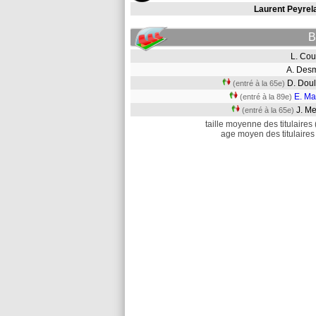
Laurent Peyrel
B
L. Co
A. De
D. Dou
(entré à la 65e)
E. Ma
(entré à la 89e)
J. M
(entré à la 65e)
taille moyenne des titulaires 
age moyen des titulaires 