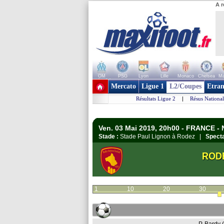
A r
OM
PSG
Lyon
Lille
Monaco
Chelsea
Ma
+ de clubs
Mercato
Ligue 1
L2/Coupes
Etran
Résultats Ligue 2
|
Résus National
Ven. 03 Mai 2019, 20h00 - FRANCE - 
Stade :
Stade Paul Lignon à Rodez |
Specta
ROD
1
10
20
30