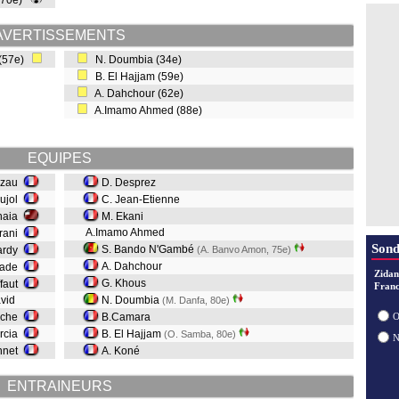
 (70e)
AVERTISSEMENTS
 (57e)
N. Doumbia (34e)
B. El Hajjam (59e)
A. Dahchour (62e)
A.Imamo Ahmed (88e)
EQUIPES
Nzau
D. Desprez
oujol
C. Jean-Etienne
naia
M. Ekani
A.Imamo Ahmed
grani
Sond
S. Bando N'Gambé
Bardy
(A. Banvo Amon, 75e)
A. Dahchour
lade
Zidan
G. Khous
ffaut
Franc
avid
N. Doumbia
(M. Danfa, 80e)
oche
B.Camara
O
rcia
B. El Hajjam
(O. Samba, 80e)
nnet
A. Koné
ENTRAINEURS