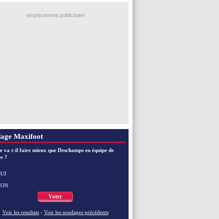
emplacement publicitaire
age Maxifoot
e va t-il faire mieux que Deschamps en équipe de
e ?
UI
NON
Voter
Voir les resultats
-
Voir les sondages précédents