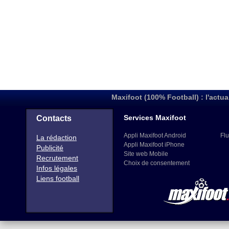
Maxifoot (100% Football) : l'actua
Services Maxifoot
Contacts
Appli Maxifoot Android
Flu
La rédaction
Appli Maxifoot iPhone
Publicité
Site web Mobile
Recrutement
Choix de consentement
Infos légales
Liens football