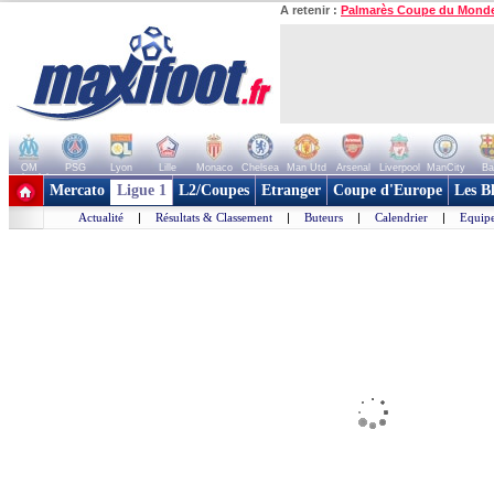
A retenir :
Palmarès Coupe du Mond
OM
PSG
Lyon
Lille
Monaco
Chelsea
Man Utd
Arsenal
Liverpool
ManCity
Ba
+ de clubs
Mercato
Ligue 1
L2/Coupes
Etranger
Coupe d'Europe
Les B
Actualité
|
Résultats & Classement
|
Buteurs
|
Calendrier
|
Equipe