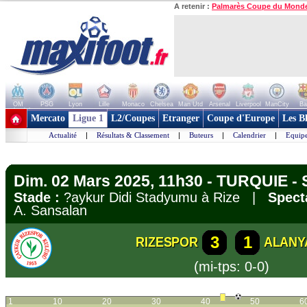
A retenir :
Palmarès Coupe du Mond
OM
PSG
Lyon
Lille
Monaco
Chelsea
Man Utd
Arsenal
Liverpool
ManCity
Ba
+ de clubs
Mercato
Ligue 1
L2/Coupes
Etranger
Coupe d'Europe
Les B
Actualité
|
Résultats & Classement
|
Buteurs
|
Calendrier
|
Equipe
Dim. 02 Mars 2025, 11h30 - TURQUIE - 
Stade :
?aykur Didi Stadyumu à Rize |
Spect
A. Sansalan
3
1
RIZESPOR
ALANY
(mi-tps: 0-0)
1
10
20
30
40
50
6