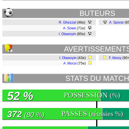
BUTEURS
R. Ghezzal
(46e)
A. Sporar
(6
A. Sowe
(71e)
I. Olawoyin
(85e)
AVERTISSEMENT
I. Olawoyin
(43e)
F. Aksoy
(90
A. Mocsi
(75e)
STATS DU MATC
52 %
POSSESSION
(%)
372
PASSES
(réussies %)
(80 %)