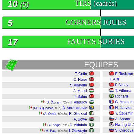
10
TIRS
(cadrés)
(5)
5
CORNERS JOUES
17
FAUTES SUBIES
EQUIPES
T. Çetin
E. Taskiran
F. Aliti
C. Højer
F. Aksoy
S. Akaydin
T. Vilhena
A. Mocsi
Richard
T. Sahin
G. Makouta
H. Aliqulov
(
B. Özcan
, 72e)
N. Janvier
D. Varesanovic
(
(
M. Buljubasic
, 81e)
Y. Özdemir
R. Ghezzal
(
A. Ömür
, 90+3e)
A. Sporar
A. Sowe
Hwang Ui-
D. Akintola
(
A. Zeqiri
, 73e)
S. Córdova
I. Olawoyin
(
M. Pala
, 90+3e)