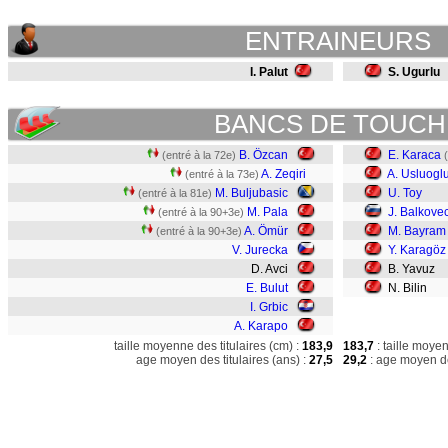
ENTRAINEURS
I. Palut
S. Ugurlu
BANCS DE TOUCH
B. Özcan
E. Karaca
(entré à la 72e)
A. Zeqiri
A. Usluogl
(entré à la 73e)
M. Buljubasic
U. Toy
(entré à la 81e)
M. Pala
J. Balkove
(entré à la 90+3e)
A. Ömür
M. Bayram
(entré à la 90+3e)
V. Jurecka
Y. Karagöz
D. Avci
B. Yavuz
E. Bulut
N. Bilin
I. Grbic
A. Karapo
taille moyenne des titulaires (cm) :
183,9
183,7
: taille moye
age moyen des titulaires (ans) :
27,5
29,2
: age moyen de