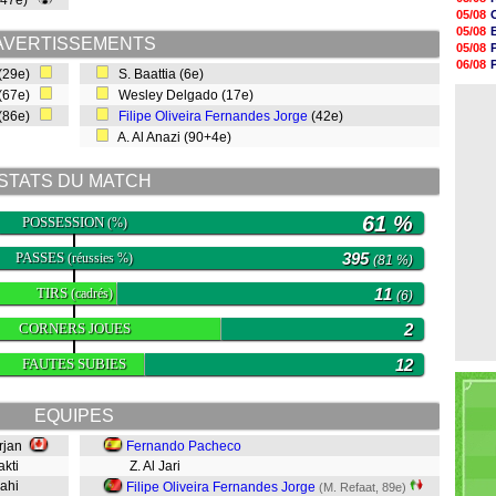
(47e)
17h10
05/08
16h59
05/08
16h53
AVERTISSEMENTS
05/08
16h45
06/08
 (29e)
S. Baattia (6e)
16h34
05/08
16h21
(67e)
Wesley Delgado (17e)
06/08
16h04
(86e)
Filipe Oliveira Fernandes Jorge
(42e)
15h50
A. Al Anazi (90+4e)
15h40
15h18
15h01
STATS DU MATCH
14h46
61 %
POSSESSION
(%)
PASSES
395
(réussies %)
(81 %)
TIRS
11
(cadrés)
(6)
CORNERS JOUES
2
FAUTES SUBIES
12
EQUIPES
orjan
Fernando Pacheco
akti
Z. Al Jari
iyahi
Filipe Oliveira Fernandes Jorge
(M. Refaat, 89e)