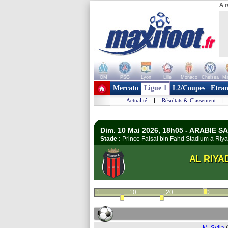
A r
OM
PSG
Lyon
Lille
Monaco
Chelsea
Ma
+ de clubs
Mercato
Ligue 1
L2/Coupes
Etran
Actualité
|
Résultats & Classement
|
Dim. 10 Mai 2026, 18h05 - ARABIE S
Stade :
Prince Faisal bin Fahd Stadium à Ri
AL RIYA
1
10
20
30