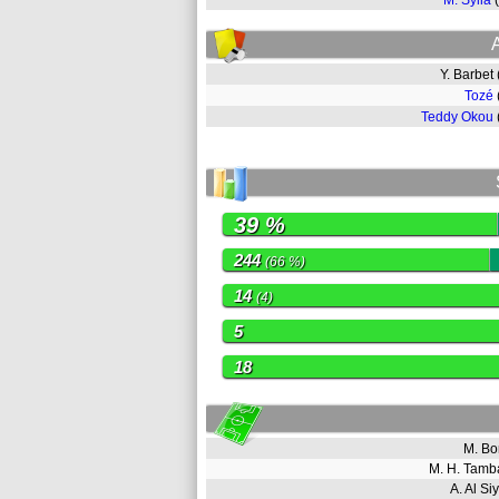
M. Sylla
Y. Barbet
Tozé
Teddy Okou
39 %
244
(66 %)
14
(4)
5
18
M. B
M. H. Tamb
A. Al S