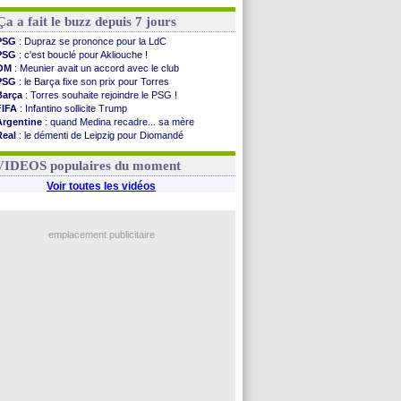
Ça a fait le buzz depuis 7 jours
PSG
: Dupraz se prononce pour la LdC
PSG
: c'est bouclé pour Akliouche !
OM
: Meunier avait un accord avec le club
PSG
: le Barça fixe son prix pour Torres
Barça
: Torres souhaite rejoindre le PSG !
FIFA
: Infantino sollicite Trump
Argentine
: quand Medina recadre... sa mère
Real
: le démenti de Leipzig pour Diomandé
OM
: Paixão attire un 2e club anglais
FIFA
: le conseiller d'Infantino démissionne !
VIDEOS populaires du moment
Voir toutes les vidéos
emplacement publicitaire