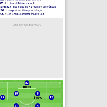
Bologne
: Dallinga est sur le marché
OM
: le retour d'Adidas est acté
OM
: accord trouvé avec Man City pour Rulli
Bordeaux
: des clubs de N1 montent au créneau
OM
: Medina vers Leverkusen pour 25 M€
PSG
: Liverpool accélère pour Mbaye
Uruguay
: Forlan nommé sélectionneur (officiel)
PSG
: Luis Enrique satisfait malgré tout
Séville
: Juanlu signe à Bournemouth (officiel)
Real
: une nouvelle offre pour Vinicius
PSG
: Ndjantou heureux d'avoir rejoué
Barça
: Ferran Torres donne son feu vert au PSG
Real
: Diomandé pour 140 M€ ! (officiel)
emplacement publicitaire
Man City
: Rodri préfère le Barça au Real !
Rennes
: Aït Boudlal veut rejoindre Fulham
Aston Villa
: Liverpool cible aussi Konsa
OM
: une approche pour Diatta
Le Havre
: Diaw va signer à Lille
Voir les brèves précédentes
82
Borjan
35
5
87
12
Barbet
27
4