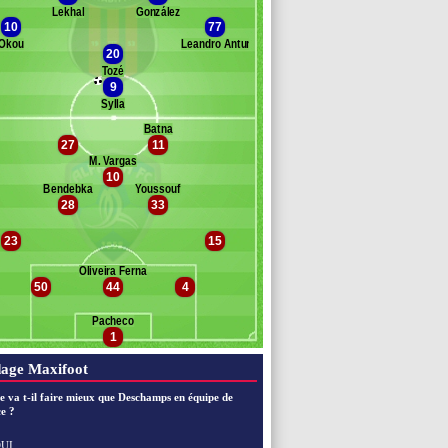
Lekhal
González
Banc des remplaçants
Al Riyadh
10
77
Okou
Leandro Antunes
20
l Shehri
Tozé
9
Sylla
Batna
27
11
Banc des remplaçants
Al Fateh
M. Vargas
10
okhari
Bendebka
Youssouf
28
33
23
15
Oliveira Fernandes Jorge
50
44
4
Pacheco
1
age Maxifoot
e va t-il faire mieux que Deschamps en équipe de
e ?
UI