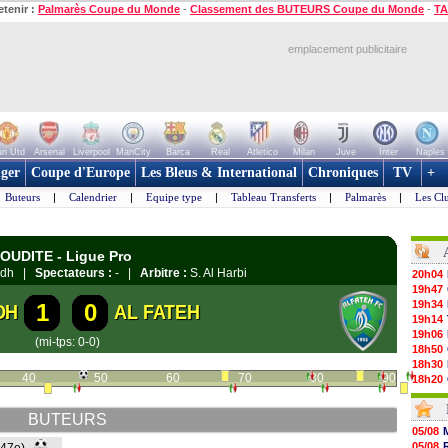
etenir :
Palmarès Coupe du Monde
-
Classement des BUTEURS Coupe du Monde
-
TA
emplacement publicitaire
n Utd
Arsenal
Liverpool
ManCity
Barca
Real
Atletico
Milan
Juve
Inter
Naples
ger
Coupe d'Europe
Les Bleus & International
Chroniques
TV
+
Buteurs
|
Calendrier
|
Equipe type
|
Tableau Transferts
|
Palmarès
|
Les Cl
AOUDITE - Ligue Pro
yadh |
Spectateurs :
- |
Arbitre :
S. Al Harbi
20h04
19h47
19h34
1
0
DH
AL FATEH
19h14
19h06
(mi-tps: 0-0)
18h50
18h30
40
50
60
70
80
90
18h20
17h58
17h47
BUTEURS
17h34
05/08
17h22
05/08