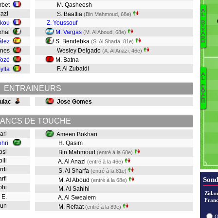
arbet
M. Qasheesh
A
zazi
S. Baattia
(Bin Mahmoud, 68e)
L
Okou
Z. Youssouf
R
I
Y
ekhal
M. Vargas
(M. Al Aboud, 68e)
A
A
D
ález
S. Bendebka
(S. Al Sharfa, 81e)
H
unes
Wesley Delgado
(A. Al Anazi, 46e)
Tozé
M. Batna
F. Al Zubaidi
ylla
A
L
B
F
ENTRAINEURS
A
T
E
ulac
Jose Gomes
H
ANCS DE TOUCHE
mari
Ameen Bokhari
hri
H. Qasim
Absi
Bin Mahmoud
(entré à la 68e)
ubili
A. Al Anazi
(entré à la 46e)
ardi
S. Al Sharfa
(entré à la 81e)
arfi
Sond
M. Al Aboud
(entré à la 68e)
obhi
M. Al Sahihi
Zidan
i E.
A. Al Swealem
Franc
roun
M. Refaat
(entré à la 89e)
O