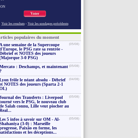
NON
Voter
Voir les resultats
-
Voir les sondages précédents
articles populaires du moment
(05/08)
A une semaine de la Supercoupe
d'Europe, le PSG rate sa rentrée -
Débrief et NOTES des joueurs
(Majorque 3-0 PSG)
(05/08)
Mercato : Deschamps, et maintenant
?
(04/08)
Lyon frôle le néant absolu - Débrief
et NOTES des joueurs (Sparta 2-1
OL)
(05/08)
Journal des Transferts : Liverpool
tourné vers le PSG, le nouveau club
de Salah connu, Lille veut piocher au
Real...
(05/08)
Les 5 infos à savoir sur OM - Al-
Shahaniya (3-0) : Marseille
progresse, Paixão en forme, les
satisfactions et les déceptions...