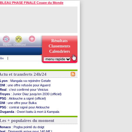
BLEAU PHASE FINALE Coupe du Monde
Résultats
Bayern
Dortmund
Classements
Calendriers
ubs
|
Actu et transferts 24h/24
Lyon
: Mangala va rejoindre Getafe
OM
: une offre refusée pour Aguerd
Real
: c'est confirmé pour Vinicius
Troyes
: Junior Diaz jusqu'en 2030 (officiel)
PSG
: Akliouche a signé (officiel)
OM
: une offre pour Bulka
PSG
: contrat signé pour Akliouche
Ouganda
: Owori battu à mort à Kampala
Arsenal
: Arteta veut créer une dynastie
Les + populaires du moment
Chelsea
: Palace a fait son offre pour Disasi
FIFA
: le gouvernement espagnol s'en mêle
Monaco
: Pogba pointé du doigt
PSG
: l'étonnante rumeur Gusto
Real
: Diomandé arrive pour 140 M€ !