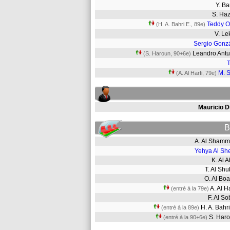
Y. B
S. Ha
Teddy 
(H. A. Bahri E., 89e)
V. L
Sergio Gonz
Leandro Ant
(S. Haroun, 90+6e)
M. S
(A. Al Harfi, 79e)
Mauricio D
B
A. Al Sham
Yehya Al She
K. Al 
T. Al Sh
O. Al Bo
A. Al H
(entré à la 79e)
F. Al S
H. A. Bahr
(entré à la 89e)
S. Ha
(entré à la 90+6e)