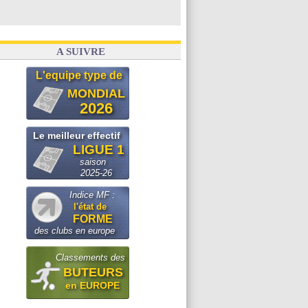
A SUIVRE
L'equipe type de
MONDIAL
2026
Le meilleur effectif
LIGUE 1
saison
2025-26
Indice MF :
l'état de
FORME
des clubs en europe
Classements des
BUTEURS
en EUROPE