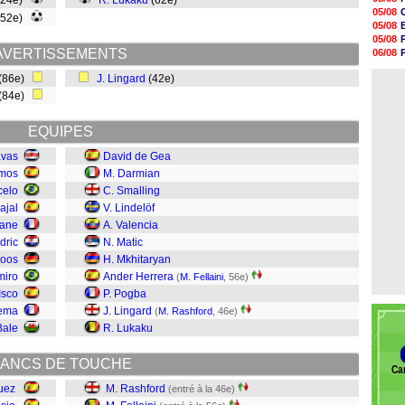
(24e)
R. Lukaku
(62e)
17h47
05/08
(52e)
17h34
05/08
17h22
05/08
17h10
AVERTISSEMENTS
06/08
16h59
06/08
16h53
(86e)
J. Lingard
(42e)
05/08
16h45
(84e)
16h34
16h21
16h04
EQUIPES
15h50
15h40
avas
David de Gea
amos
M. Darmian
celo
C. Smalling
ajal
V. Lindelöf
rane
A. Valencia
dric
N. Matic
roos
H. Mkhitaryan
miro
Ander Herrera
(
M. Fellaini
, 56e)
Isco
P. Pogba
zema
J. Lingard
(
M. Rashford
, 46e)
Bale
R. Lukaku
ANCS DE TOUCHE
Car
uez
M. Rashford
(entré à la 46e)