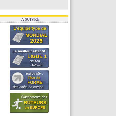
A SUIVRE
L'equipe type de
MONDIAL
2026
Le meilleur effectif
LIGUE 1
saison
2025-26
Indice MF :
l'état de
FORME
des clubs en europe
Classements des
BUTEURS
en EUROPE