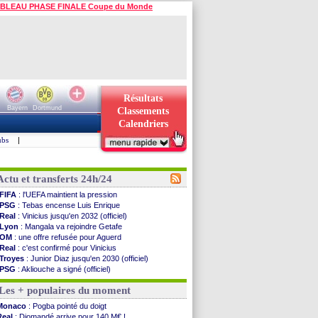
BLEAU PHASE FINALE Coupe du Monde
Résultats
Bayern
Dortmund
Classements
Calendriers
ubs
|
Actu et transferts 24h/24
FIFA
: l'UEFA maintient la pression
PSG
: Tebas encense Luis Enrique
Real
: Vinicius jusqu'en 2032 (officiel)
Lyon
: Mangala va rejoindre Getafe
OM
: une offre refusée pour Aguerd
Real
: c'est confirmé pour Vinicius
Troyes
: Junior Diaz jusqu'en 2030 (officiel)
PSG
: Akliouche a signé (officiel)
OM
: une offre pour Bulka
Les + populaires du moment
PSG
: contrat signé pour Akliouche
Ouganda
: Owori battu à mort à Kampala
Monaco
: Pogba pointé du doigt
Arsenal
: Arteta veut créer une dynastie
Real
: Diomandé arrive pour 140 M€ !