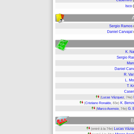
Casemiro
Isco
Sergio Ramos
Daniel Carvajal
K. N
Sergio R
Mar
Daniel Carv
R. Va
L. Mo
T. K
Case
(
Lucas Vázquez
, 74e)
K. Ben
(
Cristiano Ronaldo
, 83e)
G. 
(
Marco Asensio
, 74e)
B
Lucas Vázq
(entré à la 74e)