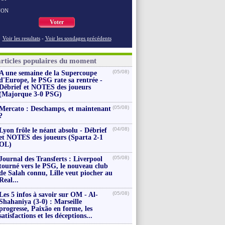
NON
Voter
Voir les resultats
-
Voir les sondages précédents
articles populaires du moment
(05/08)
A une semaine de la Supercoupe
d'Europe, le PSG rate sa rentrée -
Débrief et NOTES des joueurs
(Majorque 3-0 PSG)
(05/08)
Mercato : Deschamps, et maintenant
?
(04/08)
Lyon frôle le néant absolu - Débrief
et NOTES des joueurs (Sparta 2-1
OL)
(05/08)
Journal des Transferts : Liverpool
tourné vers le PSG, le nouveau club
de Salah connu, Lille veut piocher au
Real...
(05/08)
Les 5 infos à savoir sur OM - Al-
Shahaniya (3-0) : Marseille
progresse, Paixão en forme, les
satisfactions et les déceptions...