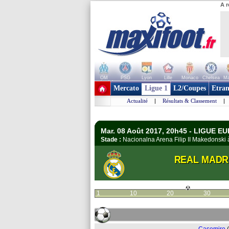
A r
OM
PSG
Lyon
Lille
Monaco
Chelsea
Ma
+ de clubs
Mercato
Ligue 1
L2/Coupes
Etran
Actualité
|
Résultats & Classement
|
Mar. 08 Août 2017, 20h45 - LIGUE 
Stade :
Nacionalna Arena Filip II Makedonsk
REAL MADR
1
10
20
30