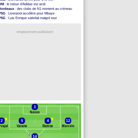
Chelsea
: Palace a fait son offre pour Disasi
OM
: le retour d'Adidas est acté
FIFA
: le gouvernement espagnol s'en mêle
Bordeaux
: des clubs de N1 montent au créneau
PSG
: l'étonnante rumeur Gusto
PSG
: Liverpool accélère pour Mbaye
Bologne
: Dallinga est sur le marché
PSG
: Luis Enrique satisfait malgré tout
OM
: accord trouvé avec Man City pour Rulli
Barça
: Ferran Torres donne son feu vert au PSG
OM
: Medina vers Leverkusen pour 25 M€
Real
: une nouvelle offre pour Vinicius
Uruguay
: Forlan nommé sélectionneur (officiel)
emplacement publicitaire
Séville
: Juanlu signe à Bournemouth (officiel)
PSG
: Ndjantou heureux d'avoir rejoué
Real
: Diomandé pour 140 M€ ! (officiel)
Man City
: Rodri préfère le Barça au Real !
Rennes
: Aït Boudlal veut rejoindre Fulham
Voir les brèves précédentes
1
Navas
2
5
4
12
vajal
Varane
Ramos
Marcelo
14