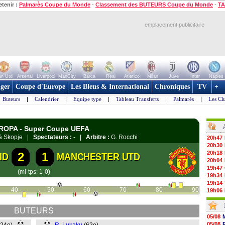
etenir :
Palmarès Coupe du Monde
-
Classement des BUTEURS Coupe du Monde
-
TA
emplacement publicitaire
n Utd
Arsenal
Liverpool
ManCity
Barca
Real
Atletico
Milan
Juve
Inter
Naples
ger
Coupe d'Europe
Les Bleus & International
Chroniques
TV
+
Buteurs
|
Calendrier
|
Equipe type
|
Tableau Transferts
|
Palmarès
|
Les Cl
EUROPA - Super Coupe UEFA
i à Skopje |
Spectateurs :
- |
Arbitre :
G. Rocchi
20h47
20h30
20h18
2
1
ID
MANCHESTER UTD
20h04
19h47
(mi-tps: 1-0)
19h34
19h14
40
50
60
70
80
90
19h06
18h50
18h30
BUTEURS
18h20
05/08
17h58
05/08