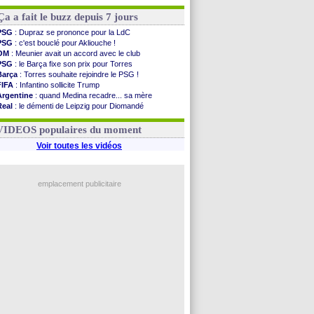
Ça a fait le buzz depuis 7 jours
PSG
: Dupraz se prononce pour la LdC
PSG
: c'est bouclé pour Akliouche !
OM
: Meunier avait un accord avec le club
PSG
: le Barça fixe son prix pour Torres
Barça
: Torres souhaite rejoindre le PSG !
FIFA
: Infantino sollicite Trump
Argentine
: quand Medina recadre... sa mère
Real
: le démenti de Leipzig pour Diomandé
OM
: Paixão attire un 2e club anglais
FIFA
: le conseiller d'Infantino démissionne !
VIDEOS populaires du moment
Voir toutes les vidéos
emplacement publicitaire