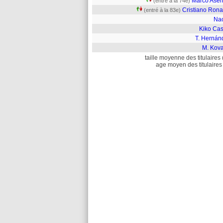
Marco Asen
(entré à la 74e)
Cristiano Rona
(entré à la 83e)
Na
Kiko Cas
T. Hernán
M. Kova
taille moyenne des titulaires 
age moyen des titulaires 