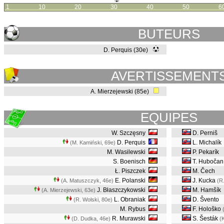
1
10
20
30
40
50
6
BUTEURS
D. Perquis (30e)
AVERTISSEMENT
A. Mierzejewski (85e)
EQUIPES
W. Szczęsny
D. Perniš
D. Perquis
L. Michalík
(M. Kamiński, 69e
)
M. Wasilewski
P. Pekarík
S. Boenisch
T. Hubočan
Ł. Piszczek
M. Čech
E. Polanski
J. Kucka
(A. Matuszczyk, 46e
)
(R
J. Błaszczykowski
M. Hamšík
(A. Mierzejewski, 63e
)
L. Obraniak
D. Švento
(R. Wolski, 80e
)
M. Rybus
F. Hološko
R. Murawski
S. Šesták
(D. Dudka, 46e
)
(