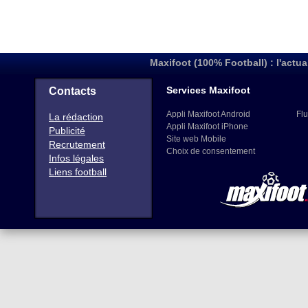
Maxifoot (100% Football) : l'actua
Services Maxifoot
Contacts
Appli Maxifoot Android
Flu
La rédaction
Appli Maxifoot iPhone
Publicité
Site web Mobile
Recrutement
Choix de consentement
Infos légales
Liens football