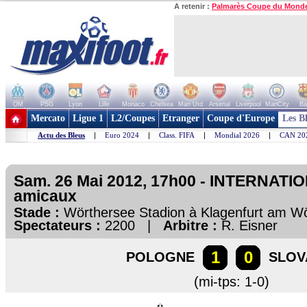
A retenir :
Palmarès Coupe du Mond
OM
PSG
Lyon
Lille
Monaco
Chelsea
Man Utd
Arsenal
Liverpool
ManCity
Ba
+ de clubs
Mercato
Ligue 1
L2/Coupes
Etranger
Coupe d'Europe
Les B
Actu des Bleus
|
Euro 2024
|
Class. FIFA
|
Mondial 2026
|
CAN 20
Sam. 26 Mai 2012, 17h00 - INTERNATI
amicaux
Stade :
Wörthersee Stadion à Klagenfurt am 
Spectateurs :
2200 |
Arbitre :
R. Eisner
1
0
POLOGNE
SLOV
(mi-tps: 1-0)