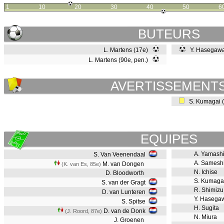
1
10
20
30
40
50
6
BUTEURS
L. Martens (17e)
Y. Hasegawa
L. Martens (90e, pen.)
AVERTISSEMENT
S. Kumagai 
EQUIPES
A. Yamashi
S. Van Veenendaal
A. Samesh
M. van Dongen
(K. van Es, 85e)
N. Ichise
D. Bloodworth
S. Kumaga
S. van der Gragt
R. Shimizu
D. van Lunteren
Y. Hasega
S. Spitse
H. Sugita
D. van de Donk
(J. Roord, 87e)
N. Miura
J. Groenen