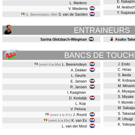
E. Nakaji
L. Martens
M. Iwabuc
V. Miedema
Y. Sugasa
S. van de Sanden
(L. Beerensteyn, 68e)
ENTRAINEURS
Sarina Glotzbach-Wiegman
Asako Tak
BANCS DE TOUCH
J. Endo
L. Beerensteyn
(entré à la 68e)
C. Hirao
A. Dekker
S. Ikeda
L. Geurts
R. Kobaya
E. Jansen
M. Minami
R. Jansen
A. Miyaga
I. Kaagman
S. Miyake
D. Kerkdijk
Y. Momiki
L. Kop
M. Sakagu
V. Pelova
S. Takara
J. Roord
(entré à la 87e)
R. Utsugi
K. van Es
(entré à la 85e)
K. Yokoya
L. van der Most