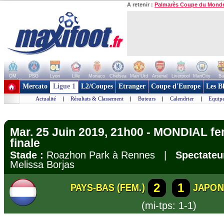
A retenir :
Palmarès Coupe du Mond
OM
PSG
Lyon
Lille
Monaco
Chelsea
Man Utd
Arsenal
Liverpool
ManCity
Ba
+ de clubs
Mercato
Ligue 1
L2/Coupes
Etranger
Coupe d'Europe
Les B
Actualité
|
Résultats & Classement
|
Buteurs
|
Calendrier
|
Equipe
Mar. 25 Juin 2019, 21h00 - MONDIAL fe
finale
Stade :
Roazhon Park à Rennes |
Spectateu
Melissa Borjas
2
1
PAYS-BAS (FEM.)
JAPON 
(mi-tps: 1-1)