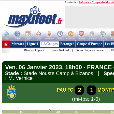
A retenir :
Palmarès Coupe du Mond
OM
PSG
Lyon
Lille
Monaco
Chelsea
Man Utd
Arsenal
Liverpool
ManCity
Ba
+ de clubs
Mercato
Ligue 1
L2/Coupes
Etranger
Coupe d'Europe
Les B
Résultats Ligue 2
|
Résus National
|
Résus Coupe de France
|
Ré
Ven. 06 Janvier 2023, 18h00 - FRANCE
Stade :
Stade Nouste Camp à Bizanos |
Spec
:
M. Vernice
2
1
PAU FC
MONTP
(mi-tps: 1-0)
1
10
20
30
40
50
6