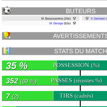
BUTEURS
M. Bassouamina (25e)
V. Germain
(
M. George
(82e)
AVERTISSEMENT
STATS DU MATC
35 %
POSSESSION
(%)
352
PASSES
(réussies %)
(69 %)
7
TIRS
(cadrés)
(2)