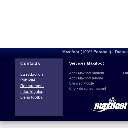
Maxifoot (100% Football) : l'actua
Services Maxifoot
Contacts
Appli Maxifoot Android
Flu
La rédaction
Appli Maxifoot iPhone
Publicité
Site web Mobile
Recrutement
Choix de consentement
Infos légales
Liens football