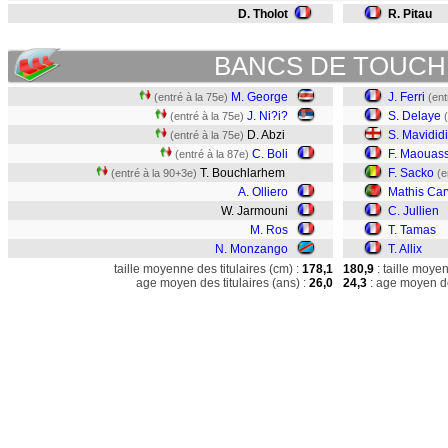
D. Tholot
R. Pitau
BANCS DE TOUCH
M. George
J. Ferri
(entré à la 75e)
(ent
J. Ni?i?
S. Delaye
(entré à la 75e)
D. Abzi
S. Mavididi
(entré à la 75e)
C. Boli
F. Maouas
(entré à la 87e)
T. Bouchlarhem
F. Sacko
(entré à la 90+3e)
(e
A. Olliero
Mathis Car
W. Jarmouni
C. Jullien
M. Ros
T. Tamas
N. Monzango
T. Allix
taille moyenne des titulaires (cm) :
178,1
180,9
: taille moye
age moyen des titulaires (ans) :
26,0
24,3
: age moyen de