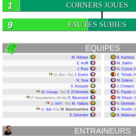
1
CORNERS JOUES
9
FAUTES SUBIES
EQUIPES
M. Ndiaye
B. Kamara
E. Koffi
M. Sakho
J. Ruiz
N. Cozza
(
F
J. Evans
E. Tchato
(D. Abzi, 75e)
(
F
N. Sow
M. Esteve
X. Kouassi
J. Chotard
S. D'Almeida
K. Fayad
(
M. George
, 75e)
(
J
S. Beusnard
W. Khazri
(T. Bouchlarhem, 90+3e)
(
M. Yattara
V. Germain
(
J. Ni?i?
, 75e)
M. Bassouamina
A. Nordin
(
C. Boli
, 87e)
(
S
E.Sylvestre
B. Makoua
ENTRAINEURS