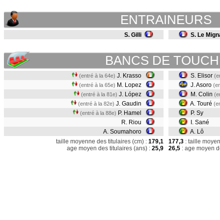
ENTRAINEURS
S. Gilli
S. Le Mign
BANCS DE TOUCH
J. Krasso
S. Elisor
(entré à la 64e)
(e
M. Lopez
J. Asoro
(entré à la 65e)
(en
J. López
M. Colin
(entré à la 81e)
(e
J. Gaudin
A. Touré
(entré à la 82e)
(e
P. Hamel
P. Sy
(entré à la 88e)
R. Riou
I. Sané
A. Soumahoro
A. Lô
taille moyenne des titulaires (cm) :
179,1
177,3
: taille moye
age moyen des titulaires (ans) :
25,9
26,5
: age moyen de