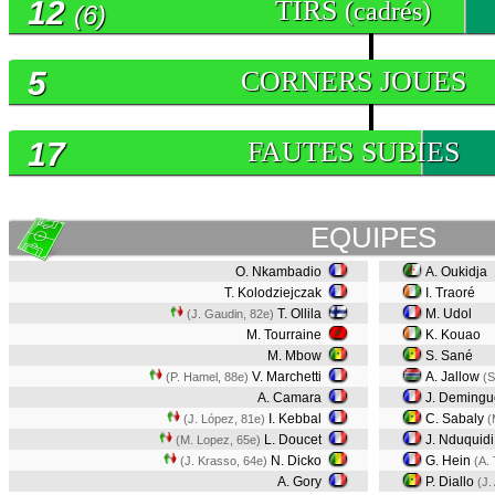
12
TIRS
(cadrés)
(6)
5
CORNERS JOUES
17
FAUTES SUBIES
EQUIPES
O. Nkambadio
A. Oukidja
T. Kolodziejczak
I. Traoré
T. Ollila
M. Udol
(J. Gaudin, 82e)
M. Tourraine
K. Kouao
M. Mbow
S. Sané
V. Marchetti
A. Jallow
(P. Hamel, 88e)
(S
A. Camara
J. Demingu
I. Kebbal
C. Sabaly
(J. López, 81e)
(
L. Doucet
J. Nduquidi
(M. Lopez, 65e)
N. Dicko
G. Hein
(J. Krasso, 64e)
(A.
A. Gory
P. Diallo
(J.