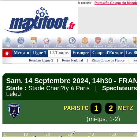
A retenir :
Palmarès Coupe du Mond
OM
PSG
Lyon
Lille
Monaco
Chelsea
Man Utd
Arsenal
Liverpool
ManCity
Ba
+ de clubs
Mercato
Ligue 1
L2/Coupes
Etranger
Coupe d'Europe
Les B
Résultats Ligue 2
|
Résus National
|
Résus Coupe de France
|
Ré
Sam. 14 Septembre 2024, 14h30 - FRAN
Stade :
Stade Charl?ty à Paris |
Spectateurs
Leleu
1
2
PARIS FC
METZ
(mi-tps: 1-2)
1
10
20
30
40
50
6