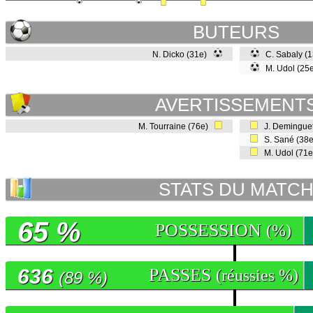
BUTEURS
N. Dicko (31e)
C. Sabaly (
M. Udol (25
AVERTISSEMENT
M. Tourraine (76e)
J. Demingue
S. Sané (38
M. Udol (71
STATS DU MATC
65 %
POSSESSION
(%)
636
PASSES
(réussies %)
(89 %)