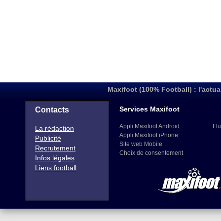
Maxifoot (100% Football) : l'actua
Services Maxifoot
Contacts
Appli Maxifoot Android
Flu
La rédaction
Appli Maxifoot iPhone
Publicité
Site web Mobile
Recrutement
Choix de consentement
Infos légales
Liens football