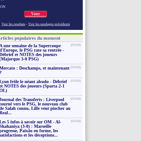
NON
Voter
Voir les resultats
-
Voir les sondages précédents
articles populaires du moment
(05/08)
A une semaine de la Supercoupe
d'Europe, le PSG rate sa rentrée -
Débrief et NOTES des joueurs
(Majorque 3-0 PSG)
(05/08)
Mercato : Deschamps, et maintenant
?
(04/08)
Lyon frôle le néant absolu - Débrief
et NOTES des joueurs (Sparta 2-1
OL)
(05/08)
Journal des Transferts : Liverpool
tourné vers le PSG, le nouveau club
de Salah connu, Lille veut piocher au
Real...
(05/08)
Les 5 infos à savoir sur OM - Al-
Shahaniya (3-0) : Marseille
progresse, Paixão en forme, les
satisfactions et les déceptions...