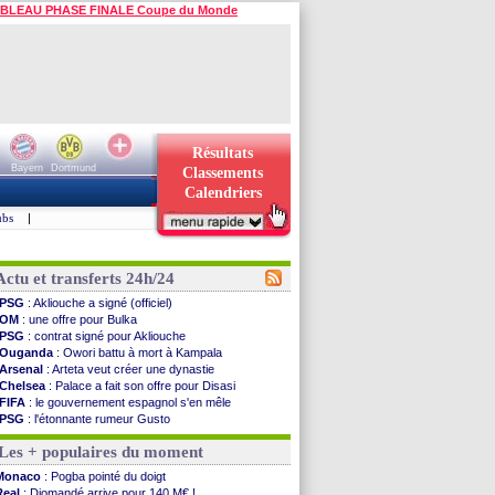
BLEAU PHASE FINALE Coupe du Monde
Résultats
Bayern
Dortmund
Classements
Calendriers
ubs
|
Actu et transferts 24h/24
PSG
: Akliouche a signé (officiel)
OM
: une offre pour Bulka
PSG
: contrat signé pour Akliouche
Ouganda
: Owori battu à mort à Kampala
Arsenal
: Arteta veut créer une dynastie
Chelsea
: Palace a fait son offre pour Disasi
FIFA
: le gouvernement espagnol s'en mêle
PSG
: l'étonnante rumeur Gusto
Bologne
: Dallinga est sur le marché
Les + populaires du moment
OM
: accord trouvé avec Man City pour Rulli
OM
: Medina vers Leverkusen pour 25 M€
Monaco
: Pogba pointé du doigt
Uruguay
: Forlan nommé sélectionneur (officiel)
Real
: Diomandé arrive pour 140 M€ !