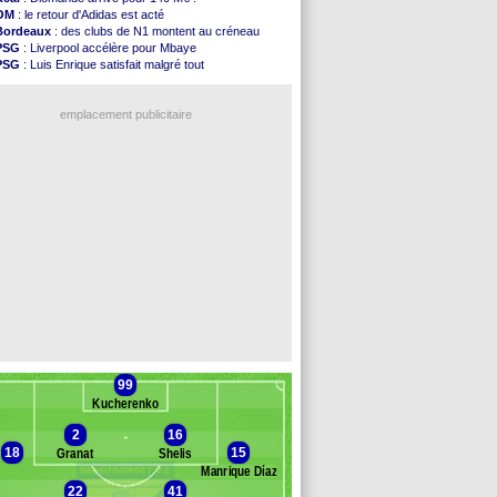
Séville
: Juanlu signe à Bournemouth (officiel)
OM
: le retour d'Adidas est acté
PSG
: Ndjantou heureux d'avoir rejoué
Bordeaux
: des clubs de N1 montent au créneau
Real
: Diomandé pour 140 M€ ! (officiel)
PSG
: Liverpool accélère pour Mbaye
Man City
: Rodri préfère le Barça au Real !
PSG
: Luis Enrique satisfait malgré tout
Rennes
: Aït Boudlal veut rejoindre Fulham
Real
: une nouvelle offre pour Vinicius
Aston Villa
: Liverpool cible aussi Konsa
Lyon
: Fonseca prend cher sur les réseaux
OM
: une approche pour Diatta
emplacement publicitaire
Le Havre
: Diaw va signer à Lille
Trabzonspor
: Salah a signé ! (officiel)
Bordeaux
: les mots de Mavuba
FIFA
: Al-Khelaïfi président ? Tebas dit non
Fenerbahçe
: Greenwood savoure son premier ...
Voir les brèves précédentes
99
Kucherenko
2
16
18
15
Granat
Shelis
Manrique Díaz
22
41