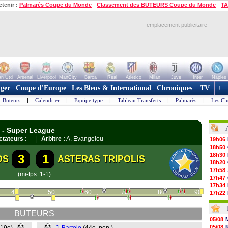
etenir :
Palmarès Coupe du Monde
-
Classement des BUTEURS Coupe du Monde
-
TA
emplacement publicitaire
n Utd
Arsenal
Liverpool
ManCity
Barca
Real
Atletico
Milan
Juve
Inter
Naples
ger
Coupe d'Europe
Les Bleus & International
Chroniques
TV
+
Buteurs
|
Calendrier
|
Equipe type
|
Tableau Transferts
|
Palmarès
|
Les Cl
E - Super League
tateurs :
- |
Arbitre :
A. Evangelou
19h06
18h50
18h30
3
1
OS
ASTERAS TRIPOLIS
18h20
17h58
(mi-tps: 1-1)
17h47
17h34
40
50
60
70
80
90
17h22
17h10
16h59
BUTEURS
16h53
05/08
16h45
05/08