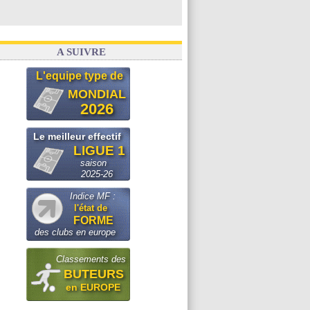
A SUIVRE
L'equipe type de
MONDIAL
2026
Le meilleur effectif
LIGUE 1
saison
2025-26
Indice MF :
l'état de
FORME
des clubs en europe
Classements des
BUTEURS
en EUROPE