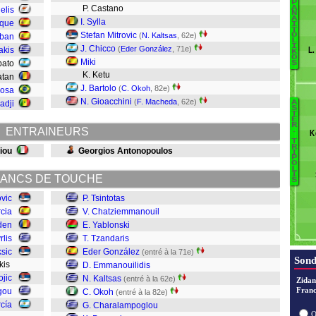
P
P. Castano
A
elis
N
A
I. Sylla
ique
I
T
Stefan Mitrovic
(
N. Kaltsas
, 62e)
M
O
eban
L
I
J. Chicco
(
Eder González
, 71e)
akis
L.
K
O
Ga
Miki
bato
S
B
K. Ketu
atan
Ko
J. Bartolo
(
C. Okoh
, 82e)
Rosa
N. Gioacchini
(
F. Macheda
, 62e)
adji
A
B
S
Al
T
E
Sm
M
R
ENTRAINEURS
.
K
M
Al
T
R
Ga
iou
Georgios Antonopoulos
P
I
P
Z
O
L
I
O
ANCS DE TOUCHE
S
Ka
ovic
P. Tsintotas
E
cia
V. Chatziemmanouil
G
den
E. Yablonski
T
rlis
T. Tzandaris
Y
ksic
Eder González
(entré à la 71e)
Sond
akis
D. Emmanouilidis
T
ojic
N. Kaltsas
(entré à la 62e)
Zidan
Franc
gou
C. Okoh
(entré à la 82e)
rcía
G. Charalampoglou
O