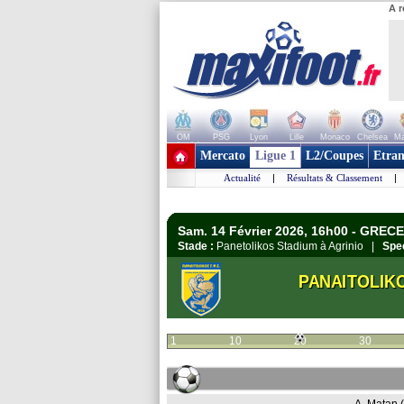
A r
OM
PSG
Lyon
Lille
Monaco
Chelsea
Ma
+ de clubs
Mercato
Ligue 1
L2/Coupes
Etran
Actualité
|
Résultats & Classement
|
Sam. 14 Février 2026, 16h00 - GREC
Stade :
Panetolikos Stadium à Agrinio |
Spec
PANAITOLIK
1
10
20
30