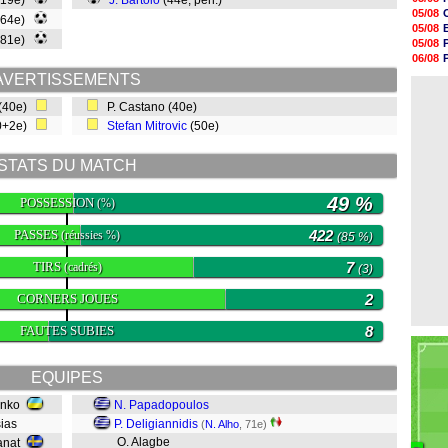
 (19e)
J. Bartolo
(44e, pen.)
16h34
05/08
(64e)
16h21
05/08
16h04
(81e)
05/08
15h50
06/08
15h40
05/08
AVERTISSEMENTS
15h18
04/08
15h01
 (40e)
P. Castano (40e)
14h46
0+2e)
Stefan Mitrovic
(50e)
14h25
14h12
13h51
STATS DU MATCH
13h29
49 %
POSSESSION
(%)
PASSES
422
(réussies %)
(85 %)
TIRS
7
(cadrés)
(3)
CORNERS JOUES
2
FAUTES SUBIES
8
EQUIPES
renko
N. Papadopoulos
sias
P. Deligiannidis
(
N. Alho
, 71e)
O. Alagbe
ranat