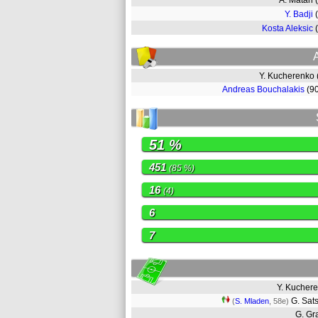
A. Matan
Y. Badji
Kosta Aleksic
Y. Kucherenko
Andreas Bouchalakis
(9
51 %
451
(85 %)
16
(4)
6
7
Y. Kuche
G. Sat
(
S. Mladen
, 58e)
G. G