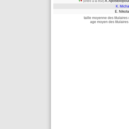
A. Apostolopo
(entré à la 85e)
K. Micha
E. Niko
taille moyenne des titulaires 
age moyen des titulaires 