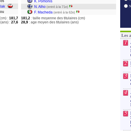
ulos
K. Pomonis
lak
N. Alho
(entré à la 71e)
laou
F. Macheda
(entré à la 62e)
(cm) :
181,7
181,2
: taille moyenne des titulaires (cm)
(ans) :
27,6
28,9
: age moyen des titulaires (ans)
Les 
1
2
3
4
5