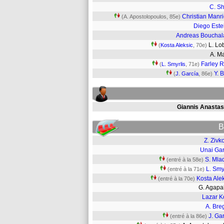
C. Sh
Christian Manr
(A. Apostolopoulos, 85e)
Diego Est
Andreas Bouchal
L. Lo
(
Kosta Aleksic
, 70e)
A. M
Farley 
(
L. Smyrlis
, 71e)
Y. B
(
J. García
, 86e)
Giannis Anastas
B
Z. Zivk
Unai Gar
S. Mla
(entré à la 58e)
L. Smy
(entré à la 71e)
Kosta Ale
(entré à la 70e)
G. Agap
Lazar K
A. Bre
J. Ga
(entré à la 86e)