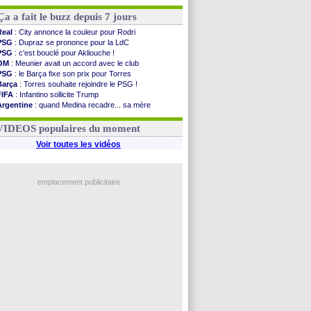
Ça a fait le buzz depuis 7 jours
Real
: City annonce la couleur pour Rodri
PSG
: Dupraz se prononce pour la LdC
PSG
: c'est bouclé pour Akliouche !
OM
: Meunier avait un accord avec le club
PSG
: le Barça fixe son prix pour Torres
Barça
: Torres souhaite rejoindre le PSG !
FIFA
: Infantino sollicite Trump
Argentine
: quand Medina recadre... sa mère
Real
: le démenti de Leipzig pour Diomandé
OM
: Paixão attire un 2e club anglais
VIDEOS populaires du moment
Voir toutes les vidéos
emplacement publicitaire