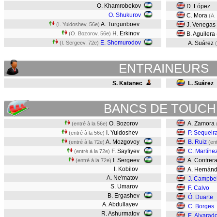
O. Khamrobekov
D. López
O. Shukurov
C. Mora
(A.
A. Turgunboev
(I. Yuldoshev, 56e)
J. Venegas
H. Erkinov
(O. Bozorov, 56e)
B. Aguilera
E. Shomurodov
(I. Sergeev, 72e)
A. Suárez
ENTRAINEURS
S. Katanec
L. Suárez
BANCS DE TOUCH
O. Bozorov
A. Zamora
(entré à la 56e)
I. Yuldoshev
P. Sequeir
(entré à la 56e)
A. Mozgovoy
B. Ruiz
(entré à la 72e)
(en
F. Sayfiyev
C. Martíne
(entré à la 72e)
I. Sergeev
A. Contrer
(entré à la 72e)
I. Kobilov
A. Hernán
A. Ne'matov
J. Campbel
S. Umarov
F. Calvo
B. Ergashev
Ó. Duarte
A. Abdullayev
C. Borges
R. Ashurmatov
E. Alvarad