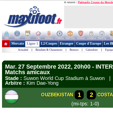
A retenir :
Palmarès Coupe du Mond
OM
PSG
Lyon
Lille
Monaco
Chelsea
Man Utd
Arsenal
Liverpool
ManCity
Ba
+ de clubs
Mercato
Ligue 1
L2/Coupes
Etranger
Coupe d'Europe
Les B
Actualité
|
Résultats & Classement
|
Buteurs
|
Calendrier
|
Equipe
Mar. 27 Septembre 2022, 20h00 - INT
Matchs amicaux
Stade :
Suwon World Cup Stadium à Suwon 
Arbitre :
Kim Dae-Yong
1
2
OUZBEKISTAN
COSTA
(mi-tps: 1-0)