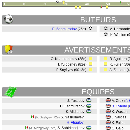
1
10
20
30
40
50
6
BUTEURS
E. Shomurodov
(25e)
A. Hernánde
K. Waston (
AVERTISSEMENT
O. Khamrobekov (28e)
B. Aguilera 
I. Yuldoshev (82e)
K. Fuller (3
F. Sayfiyev (90+3e)
A. Zamora (
EQUIPES
U. Yusupov
A. Cruz
(
P. 
U. Eshmuradov
B. Oviedo
(
K. Alidjanov
K. Waston
S. Nasrullayev
J. Vargas
(F. Sayfiyev, 72e)
H. Aliqulov
K. Fuller
S. Sabirkhodjaev
(A. Mozgovoy, 72e)
O. Galo