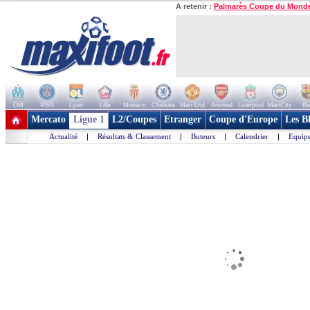
A retenir :
Palmarès Coupe du Mond
OM
PSG
Lyon
Lille
Monaco
Chelsea
Man Utd
Arsenal
Liverpool
ManCity
Ba
+ de clubs
Mercato
Ligue 1
L2/Coupes
Etranger
Coupe d'Europe
Les B
Actualité
|
Résultats & Classement
|
Buteurs
|
Calendrier
|
Equipe