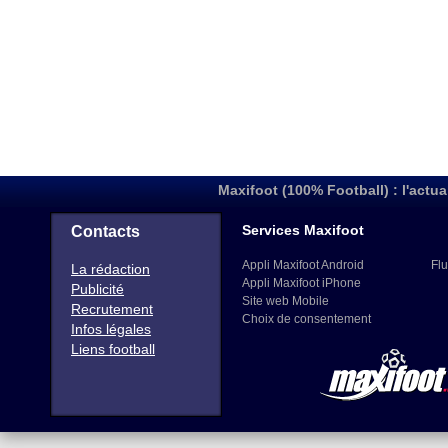
Maxifoot (100% Football) : l'actua
Services Maxifoot
Contacts
Appli Maxifoot Android
Flu
La rédaction
Appli Maxifoot iPhone
Publicité
Site web Mobile
Recrutement
Choix de consentement
Infos légales
Liens football