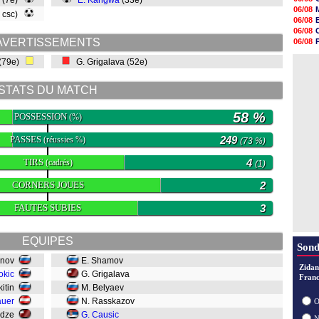
v (7e)
E. Kangwa
(33e)
17h58
06/08
, csc)
17h46
06/08
17h32
06/08
17h16
AVERTISSEMENTS
06/08
16h59
06/08
16h37
 (79e)
G. Grigalava (52e)
06/08
16h33
16h27
STATS DU MATCH
16h22
16h07
15h46
58 %
POSSESSION
(%)
15h41
PASSES
249
(réussies %)
(73 %)
TIRS
4
(cadrés)
(1)
CORNERS JOUES
2
FAUTES SUBIES
3
EQUIPES
Sond
enov
E. Shamov
Zidan
okic
G. Grigalava
Franc
kitin
M. Belyaev
auer
N. Rasskazov
O
bidze
G. Causic