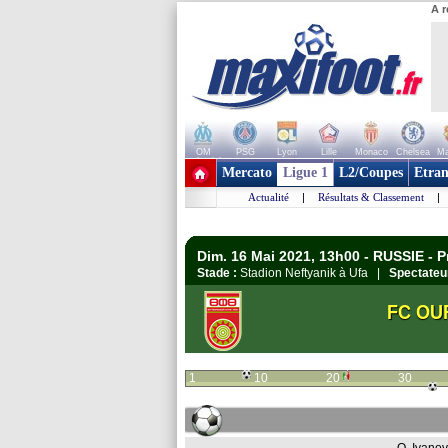
A r
OM
PSG
Lyon
Lille
Monaco
Chelsea
Ma
+ de clubs
Mercato
Ligue 1
L2/Coupes
Etran
Actualité
|
Résultats & Classement
|
Dim. 16 Mai 2021, 13h00 - RUSSIE - P
Stade :
Stadion Neftyanik à Ufa |
Spectateu
FC OU
1
10
20
30