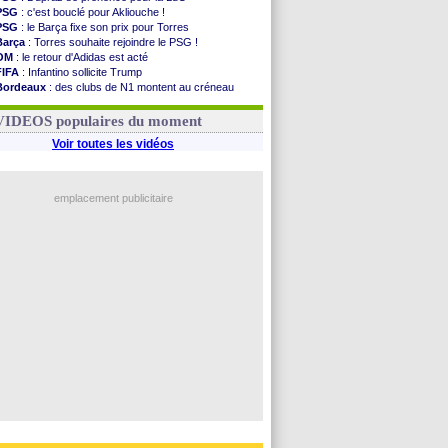
PSG
: c'est bouclé pour Akliouche !
PSG
: le Barça fixe son prix pour Torres
Barça
: Torres souhaite rejoindre le PSG !
OM
: le retour d'Adidas est acté
FIFA
: Infantino sollicite Trump
Bordeaux
: des clubs de N1 montent au créneau
Argentine
: quand Medina recadre... sa mère
Real
: le démenti de Leipzig pour Diomandé
VIDEOS populaires du moment
Voir toutes les vidéos
emplacement publicitaire