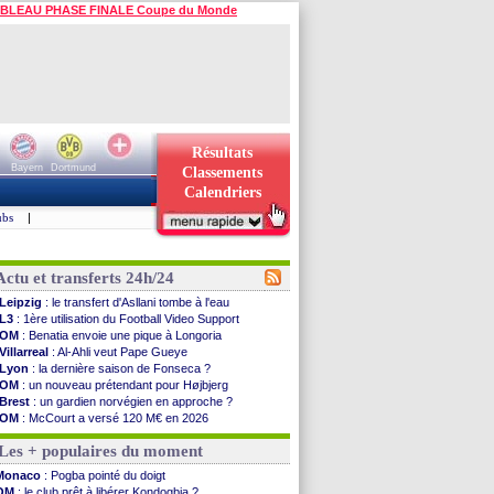
BLEAU PHASE FINALE Coupe du Monde
Résultats
Bayern
Dortmund
Classements
Calendriers
ubs
|
Actu et transferts 24h/24
Leipzig
: le transfert d'Asllani tombe à l'eau
L3
: 1ère utilisation du Football Video Support
OM
: Benatia envoie une pique à Longoria
Villarreal
: Al-Ahli veut Pape Gueye
Lyon
: la dernière saison de Fonseca ?
OM
: un nouveau prétendant pour Højbjerg
Brest
: un gardien norvégien en approche ?
OM
: McCourt a versé 120 M€ en 2026
PSG
: 4 retours dans le groupe face à Man Utd ...
Les + populaires du moment
Nice
: Kevin Carlos va partir en Italie
L1
: prison avec sursis requis contre un arbitre
Monaco
: Pogba pointé du doigt
Leganés
: c'est signé pour Luca Zidane (off.)
OM
: le club prêt à libérer Kondogbia ?