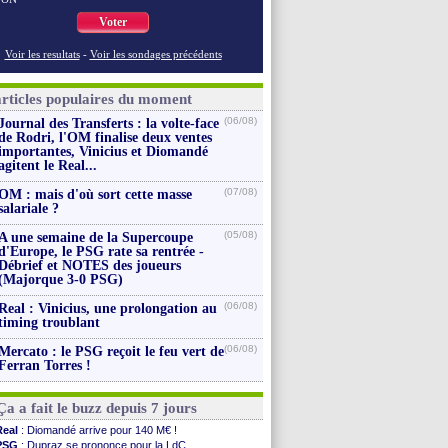
Voter
Voir les resultats
-
Voir les sondages précédents
articles populaires du moment
(06/08)
Journal des Transferts : la volte-face
de Rodri, l'OM finalise deux ventes
importantes, Vinicius et Diomandé
agitent le Real...
(07/08)
OM : mais d'où sort cette masse
salariale ?
(05/08)
A une semaine de la Supercoupe
d'Europe, le PSG rate sa rentrée -
Débrief et NOTES des joueurs
(Majorque 3-0 PSG)
(06/08)
Real : Vinicius, une prolongation au
timing troublant
(06/08)
Mercato : le PSG reçoit le feu vert de
Ferran Torres !
Ça a fait le buzz depuis 7 jours
Real
: Diomandé arrive pour 140 M€ !
PSG
: Dupraz se prononce pour la LdC