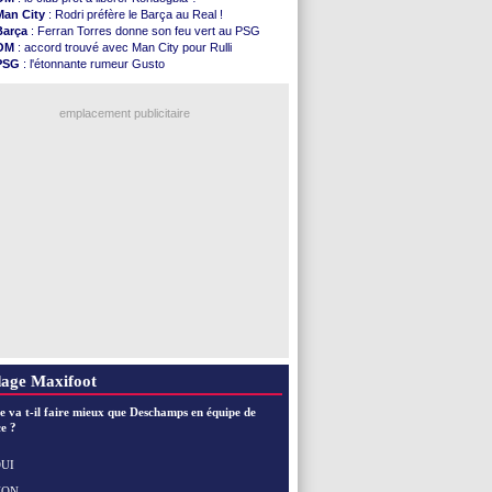
Atletico
: Ruggeri en route pour Aston Villa
Man City
: Rodri préfère le Barça au Real !
Monaco
: Filipe Luis soutient Biereth
Barça
: Ferran Torres donne son feu vert au PSG
Lyon
: Mangala prêté à Getafe (officiel)
OM
: accord trouvé avec Man City pour Rulli
PSG
: Nsoki va signer en Croatie
PSG
: l'étonnante rumeur Gusto
Arsenal
: Naples vise Gabriel Jesus
OM
: une offre pour Bulka
Real
: Mastantuono prêté à la Fiorentina (off.)
Ouganda
: Owori battu à mort à Kampala
Man City
: accord avec le Barça pour Rodri ?
emplacement publicitaire
Rennes
: Haise a prolongé (officiel)
Palace
: Tomiyasu a convaincu (officiel)
OM
: B. Genesio - "ce n'est pas idéal"
TFC
: Sion Oppong signe pour 4 ans (officiel)
PSG
: Liverpool va proposer 115 M€ pour ...
Voir les brèves précédentes
age Maxifoot
e va t-il faire mieux que Deschamps en équipe de
e ?
UI
NON