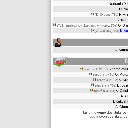
Nemanja Mi
O. I
F. Mr
(D. Sysuev, 75e)
V. Ka
O. Ur
(T. Zhamaletdinov, 21e, puis V. Krotov, 75e)
K. An
(A. Golubev, 84e)
A. Stuka
B
T. Zhamaletd
(entré à la 21e)
G. Mor
(entré à la 46e)
V. Kr
(entré à la 75e)
D. Sy
(entré à la 75e)
A. Gol
(entré à la 84e)
P. A
I. Kukus
A. Che
taille moyenne des titulaires 
age moyen des titulaires 