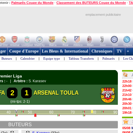
etenir :
Palmarès Coupe du Monde
-
Classement des BUTEURS Coupe du Monde
-
TA
emplacement publicitaire
n Utd
Arsenal
Liverpool
ManCity
Barca
Real
Atletico
Milan
Juve
Inter
Naples
ger
Coupe d'Europe
Les Bleus & International
Chroniques
TV
+
Buteurs
|
Calendrier
|
Equipe type
|
Tableau Transferts
|
Palmarès
|
Les Cl
remier Liga
rs :
- |
Arbitre :
S. Karasev
22h18
22h00
21h42
2
1
FA
ARSENAL TOULA
21h10
20h46
(mi-tps: 2-1)
20h30
20h01
40
50
60
70
80
90
19h18
19h09
18h48
BUTEURS
18h37
05/08
18h29
06/08