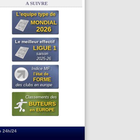
A SUIVRE
L'equipe type de
MONDIAL
2026
Le meilleur effectif
LIGUE 1
saison
2025-26
Indice MF :
l'état de
FORME
des clubs en europe
Classements des
BUTEURS
en EUROPE
o 24h/24