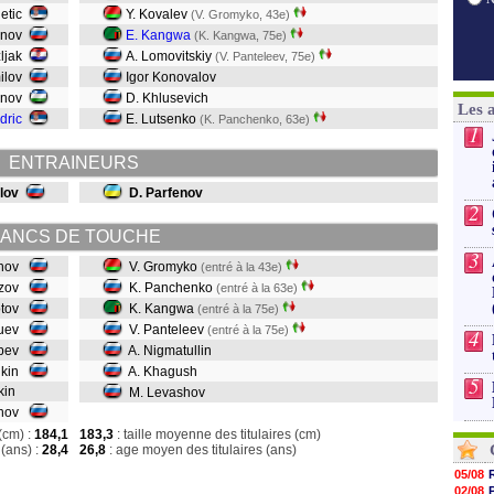
letic
Y. Kovalev
(V. Gromyko, 43e)
vanov
E. Kangwa
(K. Kangwa, 75e)
zljak
A. Lomovitskiy
(V. Panteleev, 75e)
milov
Igor Konovalov
unov
D. Khlusevich
Les 
dric
E. Lutsenko
(K. Panchenko, 63e)
1
ENTRAINEURS
lov
D. Parfenov
2
ANCS DE TOUCHE
3
inov
V. Gromyko
(entré à la 43e)
ozov
K. Panchenko
(entré à la 63e)
otov
K. Kangwa
(entré à la 75e)
suev
V. Panteleev
(entré à la 75e)
4
ubev
A. Nigmatullin
likin
A. Khagush
5
hkin
M. Levashov
rnov
(cm) :
184,1
183,3
: taille moyenne des titulaires (cm)
(ans) :
28,4
26,8
: age moyen des titulaires (ans)
05/08
02/08