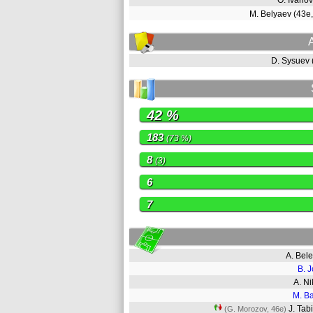
O. Ivano
M. Belyaev (43e
D. Sysuev
42 %
183
(73 %)
8
(3)
6
7
A. Bel
B. J
A. Ni
M. B
J. Ta
(G. Morozov, 46e)