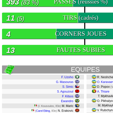
393
PASSES
(réussies %)
(83 %)
11
TIRS
(cadrés)
(5)
4
CORNERS JOUES
13
FAUTES SUBIES
EQUIPES
F. Uzoho
R. Neshche
G. Masouras
O. Karavae
S. Simic
D. Popov
(
S. Agouzoul
A. Thiare
T. Mykhav
F. Kitsos
O. Pikhaly
Ewandro
M. Mykhay
M. Maric
(I. Kousoulos, 83e)
V. Rubchyn
N. Erakovic
(
Carel Eiting
, 83e)