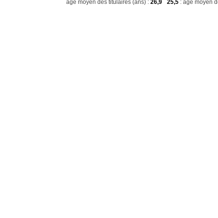
age moyen des titulaires (ans) :
26,9
25,5
: age moyen de