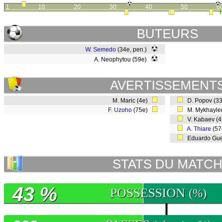
1
10
20
30
40
50
6
BUTEURS
W. Semedo
(34e, pen.)
A. Neophytou (59e)
AVERTISSEMENT
M. Maric (4e)
D. Popov (3
F. Uzoho
(75e)
M. Mykhayle
V. Kabaev (
A. Thiare
(5
Eduardo Gue
STATS DU MATC
43 %
POSSESSION
(%)