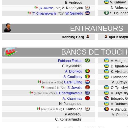
V. Kabaev
E. Andreou
N. Volosh
A. Neophytou
(
S. Jovetic
, 72e)
S. Ogunda
W. Semedo
(
T. Chatzigiovanis
, 72e)
ENTRAINEURS
Henning Berg
Igor Kosty
BANCS DE TOUCH
Fabiano Freitas
V. Morgun
C. Kyriakidis
D. Ignaten
A. Dionkou
K. Vivchar
S. Coulibaly
Oleksandr 
Carel Eiting
V. Burtnyk
(entré à la 83e)
S. Jovetic
O. Tymchy
(entré à la 72e)
T. Chatzigiovanis
V. Buyalsk
(entré à la 72e)
A. Khammas
Eduardo G
N. Panagiotou
V. Dubinc
I. Kousoulos
(entré à la 83e)
V. Blanuta
P. Andreou
M. Ponom
C. Konstantinidis