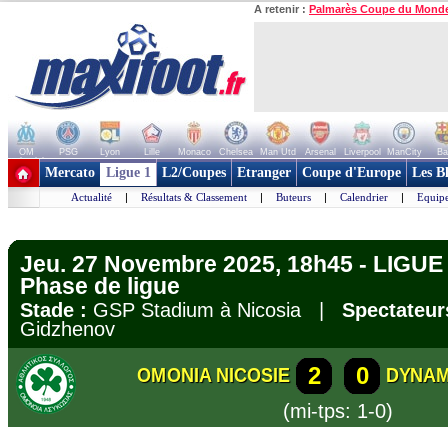
A retenir :
Palmarès Coupe du Mond
OM
PSG
Lyon
Lille
Monaco
Chelsea
Man Utd
Arsenal
Liverpool
ManCity
Ba
+ de clubs
Mercato
Ligue 1
L2/Coupes
Etranger
Coupe d'Europe
Les B
Actualité
|
Résultats & Classement
|
Buteurs
|
Calendrier
|
Equipe
Jeu. 27 Novembre 2025, 18h45 - LIG
Phase de ligue
Stade :
GSP Stadium à Nicosia |
Spectateur
Gidzhenov
2
0
OMONIA NICOSIE
DYNAM
(mi-tps: 1-0)