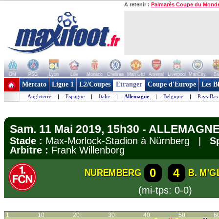
A retenir :
Palmarès Coupe du Mond
OM
PSG
Lyon
Lille
Monaco
Chelsea
Man Utd
Arsenal
Liverpool
ManCity
Ba
+ de clubs
Mercato
Ligue 1
L2/Coupes
Etranger
Coupe d'Europe
Les B
Angleterre
|
Espagne
|
Italie
|
Allemagne
|
Belgique
|
Pays-Bas
Sam. 11 Mai 2019, 15h30 - ALLEMAGNE
Stade :
Max-Morlock-Stadion à Nürnberg |
S
Arbitre :
Frank Willenborg
0
4
NUREMBERG
B. M'
(mi-tps: 0-0)
1
10
20
30
40
50
6