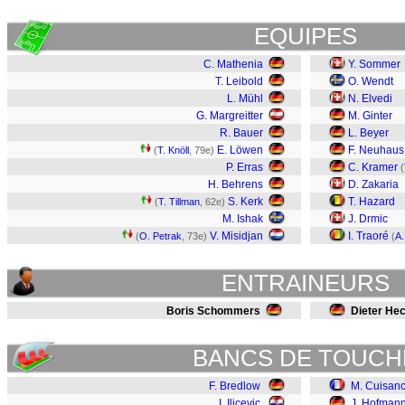
EQUIPES
C. Mathenia
Y. Sommer
T. Leibold
O. Wendt
L. Mühl
N. Elvedi
G. Margreitter
M. Ginter
R. Bauer
L. Beyer
E. Löwen
F. Neuhaus
(
T. Knöll
, 79e)
P. Erras
C. Kramer
(
H. Behrens
D. Zakaria
S. Kerk
T. Hazard
(
T. Tillman
, 62e)
M. Ishak
J. Drmic
V. Misidjan
I. Traoré
(
O. Petrak
, 73e)
(
A.
ENTRAINEURS
Boris Schommers
Dieter He
BANCS DE TOUCH
F. Bredlow
M. Cuisan
I. Ilicevic
J. Hofman