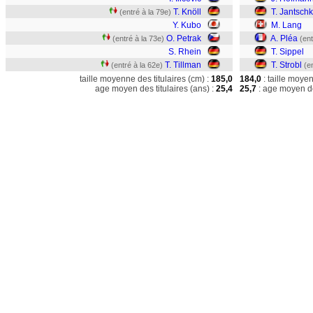
T. Knöll
T. Jantsch
(entré à la 79e)
Y. Kubo
M. Lang
O. Petrak
A. Pléa
(entré à la 73e)
(ent
S. Rhein
T. Sippel
T. Tillman
T. Strobl
(entré à la 62e)
(e
taille moyenne des titulaires (cm) :
185,0
184,0
: taille moye
age moyen des titulaires (ans) :
25,4
25,7
: age moyen de