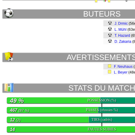
BUTEURS
J. Drmic
(56
L. Mühl
(63e
T. Hazard
(6
D. Zakaria
(
AVERTISSEMENT
F. Neuhaus
(
L. Beyer
(48
STATS DU MATC
49 %
POSSESSION
(%)
467
PASSES
(réussies %)
(87 %)
12
TIRS
(cadrés)
(2)
14
FAUTES SUBIES