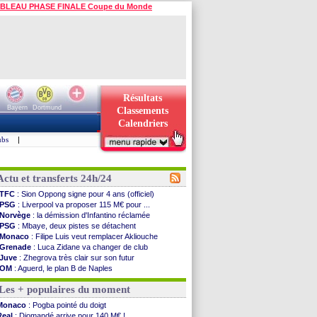
BLEAU PHASE FINALE Coupe du Monde
Résultats
Bayern
Dortmund
Classements
Calendriers
ubs
|
Actu et transferts 24h/24
TFC
: Sion Oppong signe pour 4 ans (officiel)
PSG
: Liverpool va proposer 115 M€ pour ...
Norvège
: la démission d'Infantino réclamée
PSG
: Mbaye, deux pistes se détachent
Monaco
: Filipe Luis veut remplacer Akliouche
Grenade
: Luca Zidane va changer de club
Juve
: Zhegrova très clair sur son futur
OM
: Aguerd, le plan B de Naples
Arsenal
: Guimarães a signé son contrat
Les + populaires du moment
Nantes
: direction Chypre pour Duverne
Monaco
: le remplaçant d'Akliouche en ...
Monaco
: Pogba pointé du doigt
Man Utd
: Bayindir signe au Celta (officiel)
Real
: Diomandé arrive pour 140 M€ !