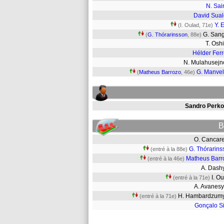
N. Sain
David Sua
Y. 
(I. Oulad, 71e)
G. San
(
G. Thórarinsson
, 88e)
T. Os
Hélder Ferr
N. Mulahusej
G. Manve
(
Matheus Barrozo
, 46e)
Sandro Perko
B
O. Cancar
G. Thórarins
(entré à la 88e)
Matheus Barr
(entré à la 46e)
A. Das
I. O
(entré à la 71e)
A. Avane
H. Hambardzu
(entré à la 71e)
Gonçalo Si