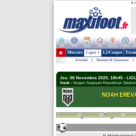
A r
OM
PSG
Lyon
Lille
Monaco
Chelsea
Ma
+ de clubs
Mercato
Ligue 1
L2/Coupes
Etran
Actualité
|
Résultats & Classement
|
Jeu. 06 Novembre 2025, 18h45 - LI
Stade :
Vazgen Sargsyan Republican Stadiu
NOAH EREV
1
10
20
30