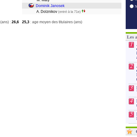
M. Maly
Dominik Janosek
A. Dolznikov
(entré à la 71e)
(ans) :
26,6
25,3
: age moyen des titulaires (ans)
Les 
1
2
3
4
5