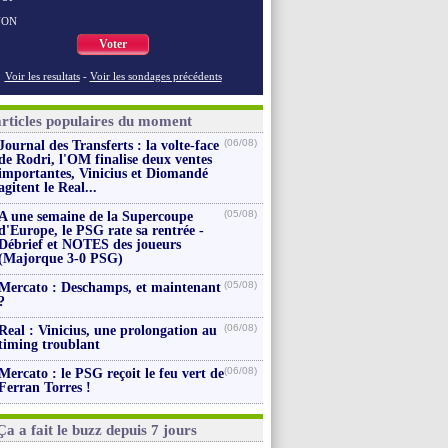
NON
Voter
Voir les resultats
-
Voir les sondages précédents
articles populaires du moment
(06/08)
Journal des Transferts : la volte-face
de Rodri, l'OM finalise deux ventes
importantes, Vinicius et Diomandé
agitent le Real...
(05/08)
A une semaine de la Supercoupe
d'Europe, le PSG rate sa rentrée -
Débrief et NOTES des joueurs
(Majorque 3-0 PSG)
(05/08)
Mercato : Deschamps, et maintenant
?
(06/08)
Real : Vinicius, une prolongation au
timing troublant
(06/08)
Mercato : le PSG reçoit le feu vert de
Ferran Torres !
Ça a fait le buzz depuis 7 jours