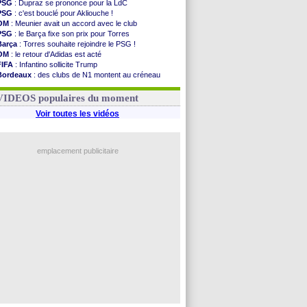
PSG
: Dupraz se prononce pour la LdC
PSG
: c'est bouclé pour Akliouche !
OM
: Meunier avait un accord avec le club
PSG
: le Barça fixe son prix pour Torres
Barça
: Torres souhaite rejoindre le PSG !
OM
: le retour d'Adidas est acté
FIFA
: Infantino sollicite Trump
Bordeaux
: des clubs de N1 montent au créneau
Argentine
: quand Medina recadre... sa mère
Real
: le démenti de Leipzig pour Diomandé
VIDEOS populaires du moment
Voir toutes les vidéos
emplacement publicitaire