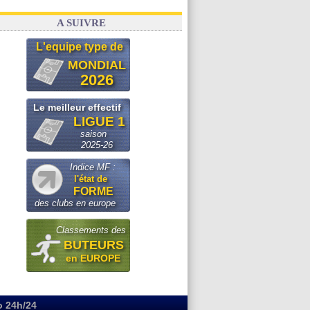
A SUIVRE
L'equipe type de
MONDIAL
2026
Le meilleur effectif
LIGUE 1
saison
2025-26
Indice MF :
l'état de
FORME
des clubs en europe
Classements des
BUTEURS
en EUROPE
o 24h/24