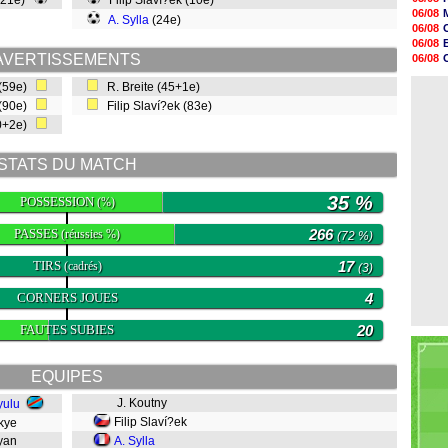
 (21e)
Filip Slaví?ek (10e)
11h53
06/08
A. Sylla
(24e)
11h31
06/08
11h10
06/08
10h52
AVERTISSEMENTS
06/08
10h33
06/08
10h12
 (59e)
R. Breite (45+1e)
06/08
10h09
 (90e)
Filip Slaví?ek (83e)
10h05
0+2e)
09h44
09h24
09h06
STATS DU MATCH
08h44
35 %
POSSESSION
(%)
PASSES
266
(réussies %)
(72 %)
TIRS
17
(cadrés)
(3)
CORNERS JOUES
4
FAUTES SUBIES
20
EQUIPES
J. Koutny
yulu
Filip Slaví?ek
akye
dyan
A. Sylla