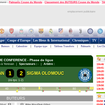
etenir :
Palmarès Coupe du Monde
-
Classement des BUTEURS Coupe du Monde
-
TA
emplacement publicitaire
n Utd
Arsenal
Liverpool
ManCity
Barca
Real
Atletico
Milan
Juve
Inter
Naples
ger
Coupe d'Europe
Les Bleus & International
Chroniques
TV
+
Buteurs
|
Calendrier
|
Equipe type
|
Tableau Transferts
|
Palmarès
|
Les Cl
GUE CONFERENCE - Phase de ligue
m à Yerevan |
Spectateurs :
- |
Arbitre :
15h46
15h41
15h20
1
2
AN
SIGMA OLOMOUC
14h55
14h38
(mi-tps: 1-2)
14h19
13h56
40
50
60
70
80
90
13h35
13h12
12h48
BUTEURS
12h25
05/08
12h06
05/08