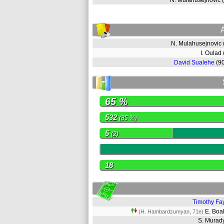
N. Mulahusejnovic
N. Mulahusejnovic
I. Oulad
David Sualehe
(9
65 %
532
(85 %)
5
(2)
0
18
Timothy Fa
E. Bo
(H. Hambardzumyan, 71e)
S. Mura