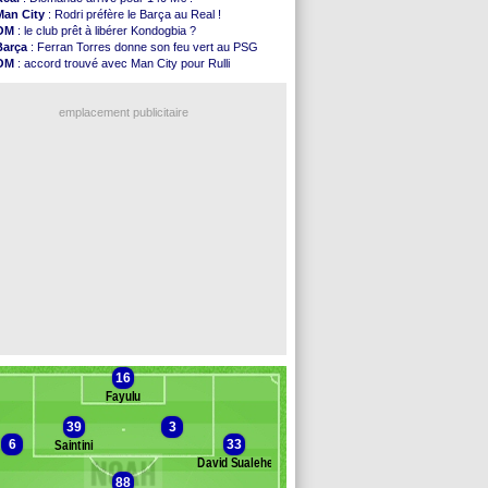
Man City
: Enzo Fernandez pour l'après-Rodri ?
Man City
: Rodri préfère le Barça au Real !
Naples
: l'option Monaco pour Lukaku !
OM
: le club prêt à libérer Kondogbia ?
OM
: Lucas Perri a été approché
Barça
: Ferran Torres donne son feu vert au PSG
PSG
: le coach de l'Ajax insiste pour Godts
OM
: accord trouvé avec Man City pour Rulli
PSG
: une 2e offre en préparation pour Godts
PSG
: l'étonnante rumeur Gusto
Francfort
: Dina Ebimbe signe à Schalke (off.)
PSG
: Luis Enrique satisfait malgré tout
Strasbourg
: Saïdou Sow prêté à Nantes (off.)
emplacement publicitaire
Monaco
: Filipe Luis aimerait garder Balogun
Dortmund
: Newcastle est prévenu pour Nmecha
Barça
: première offre à 45 M€ pour Rodri ?
Argentine
: le soutien très appuyé à Infantino
Tottenham
: Van de Ven va prolonger
Voir les brèves précédentes
16
Fayulu
39
3
6
33
Saintini
David Sualehe
88