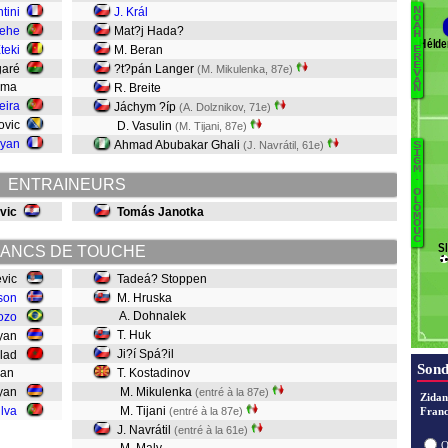
tini
J. Král
N
O
A
lehe
Mat?j Hada?
H
G
Hélde
Eteki
M. Beran
E
R
E
garé
?t?pán Langer
(M. Mikulenka, 87e)
V
A
hima
R. Breite
N
I.
eira
Jáchym ?íp
(A. Dolznikov, 71e)
D
novic
D. Vasulin
(M. Tijani, 87e)
lyan
Ahmad Abubakar Ghali
(J. Navrátil, 61e)
S
T
B
I
G
C
M
.
ENTRAINEURS
J
O
L
O
vic
Tomás Janotka
M
O
Na
U
C
S
ANCS DE TOUCHE
K
evic
Tadeá? Stoppen
Sp
son
M. Hruska
H
A. Dohnalek
ozo
T. Huk
hyan
H
Ji?í Spá?il
ulad
S
Sond
syan
T. Kostadinov
myan
M. Mikulenka
(entré à la 87e)
Zidan
lva
M. Tijani
(entré à la 87e)
Franc
J. Navrátil
(entré à la 61e)
O