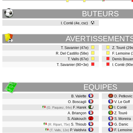
BUTEURS
I. Conté (4e, csc)
AVERTISSEMENT
T. Savanier (47e)
Z. Touré (29
R. Del Castillo (58e)
F. Lemoine 
T. Valls (67e)
Denis Bouan
T. Savanier (90+3e)
I. Conté (90
EQUIPES
B. Valette
D. Petkovic
O. Boscagli
V. Le Goff
F. Harek
I. Conté
(G. Paquiez, 84e)
A. Briançon
Z. Touré
S. Alakouch
S. Moreira
S. Thioub
G. Danic
(R. Ripart, 75e)
P. Valdivia
F. Lemoine
(T. Valls, 12e)