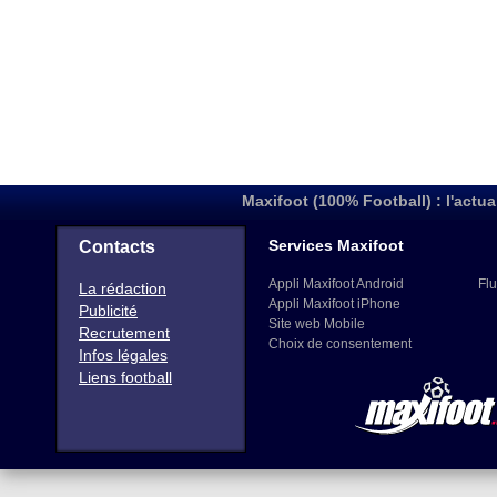
Maxifoot (100% Football) : l'actua
Services Maxifoot
Contacts
Appli Maxifoot Android
Flu
La rédaction
Appli Maxifoot iPhone
Publicité
Site web Mobile
Recrutement
Choix de consentement
Infos légales
Liens football