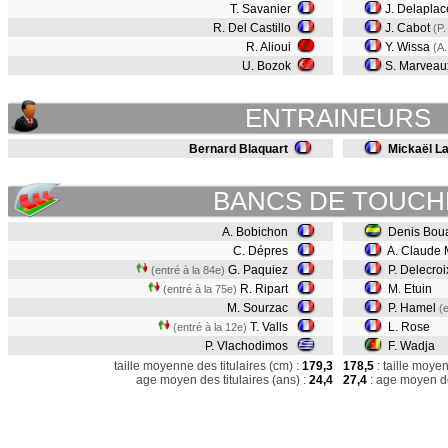
T. Savanier
J. Delaplac
R. Del Castillo
J. Cabot
(P.
R. Alioui
Y. Wissa
(A
U. Bozok
S. Marvea
ENTRAINEURS
Bernard Blaquart
Mickaël L
BANCS DE TOUCH
A. Bobichon
Denis Bou
C. Dépres
A. Claude 
G. Paquiez
P. Delecroi
(entré à la 84e)
R. Ripart
M. Etuin
(entré à la 75e)
M. Sourzac
P. Hamel
(
T. Valls
L. Rose
(entré à la 12e)
P. Vlachodimos
F. Wadja
taille moyenne des titulaires (cm) :
179,3
178,5
: taille moye
age moyen des titulaires (ans) :
24,4
27,4
: age moyen de