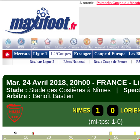
A retenir :
Palmarès Coupe du Mond
OM
PSG
Lyon
Lille
Monaco
Chelsea
Man Utd
Arsenal
Liverpool
ManCity
Ba
+ de clubs
Mercato
Ligue 1
L2/Coupes
Etranger
Coupe d'Europe
Les B
Résultats Ligue 2
|
Résus National
|
Résus Coupe de France
|
Ré
Mar. 24 Avril 2018, 20h00 - FRANCE - L
Stade :
Stade des Costières à Nîmes |
Spect
Arbitre :
Benoît Bastien
1
0
NIMES
LORIE
(mi-tps: 1-0)
1
10
20
30
40
50
6