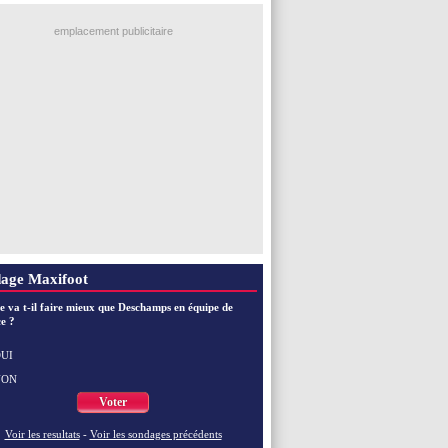
emplacement publicitaire
age Maxifoot
e va t-il faire mieux que Deschamps en équipe de
e ?
UI
NON
Voter
Voir les resultats
-
Voir les sondages précédents