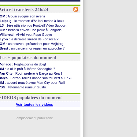
Actu et transferts 24h/24
OM
: Gouiri évoque son avenir
Leipzig
: le transfert d'Asllani tombe à l'eau
L3
: 1ère utilisation du Football Video Support
OM
: Benatia envoie une pique à Longoria
Villarreal
: Al-Ahli veut Pape Gueye
Lyon
: la dernière saison de Fonseca ?
OM
: un nouveau prétendant pour Højbjerg
Brest
: un gardien norvégien en approche ?
OM
: McCourt a versé 120 M€ en 2026
Les + populaires du moment
PSG
: 4 retours dans le groupe face à Man Utd ...
Nice
: Kevin Carlos va partir en Italie
Monaco
: Pogba pointé du doigt
L1
: prison avec sursis requis contre un arbitre
OM
: le club prêt à libérer Kondogbia ?
Leganés
: c'est signé pour Luca Zidane (off.)
Man City
: Rodri préfère le Barça au Real !
Atletico
: Ruggeri en route pour Aston Villa
Barça
: Ferran Torres donne son feu vert au PSG
Monaco
: Filipe Luis soutient Biereth
OM
: accord trouvé avec Man City pour Rulli
Lyon
: Mangala prêté à Getafe (officiel)
PSG
: l'étonnante rumeur Gusto
PSG
: Nsoki va signer en Croatie
OM
: une offre pour Bulka
Arsenal
: Naples vise Gabriel Jesus
Ouganda
: Owori battu à mort à Kampala
VIDEOS populaires du moment
Real
: Mastantuono prêté à la Fiorentina (off.)
Man City
: accord avec le Barça pour Rodri ?
Voir toutes les vidéos
Rennes
: Haise a prolongé (officiel)
Palace
: Tomiyasu a convaincu (officiel)
OM
: B. Genesio - "ce n'est pas idéal"
emplacement publicitaire
TFC
: Sion Oppong signe pour 4 ans (officiel)
Voir les brèves précédentes