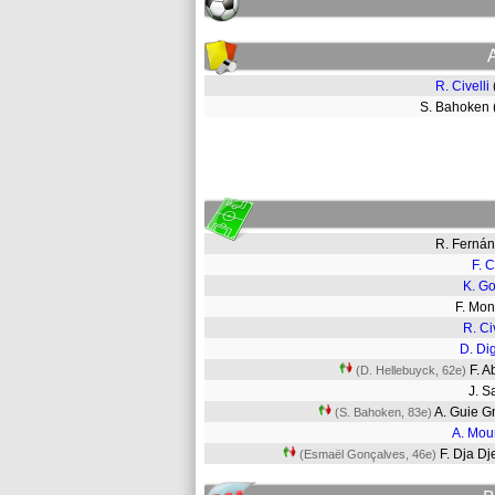
R. Civelli
S. Bahoken
R. Ferná
F. C
K. G
F. Mo
R. Ci
D. Di
F. A
(D. Hellebuyck, 62e)
J. 
A. Guie 
(S. Bahoken, 83e)
A. Mou
F. Dja D
(Esmaël Gonçalves, 46e)