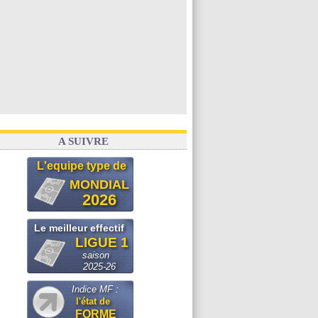
A SUIVRE
L'equipe type de
MONDIAL
2026
Le meilleur effectif
LIGUE 1
saison
2025-26
Indice MF :
l'état de
FORME