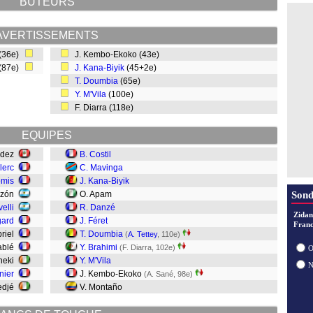
BUTEURS
AVERTISSEMENTS
(36e)
J. Kembo-Ekoko (43e)
 (87e)
J. Kana-Biyik
(45+2e)
T. Doumbia
(65e)
Y. M'Vila
(100e)
F. Diarra (118e)
EQUIPES
ndez
B. Costil
lerc
C. Mavinga
omis
J. Kana-Biyik
nzón
O. Apam
Sond
velli
R. Danzé
Zidan
gard
J. Féret
Franc
briel
T. Doumbia
(
A. Tettey
, 110e)
Sablé
Y. Brahimi
(F. Diarra, 102e)
O
Gneki
Y. M'Vila
nier
J. Kembo-Ekoko
(A. Sané, 98e)
jedjé
V. Montaño