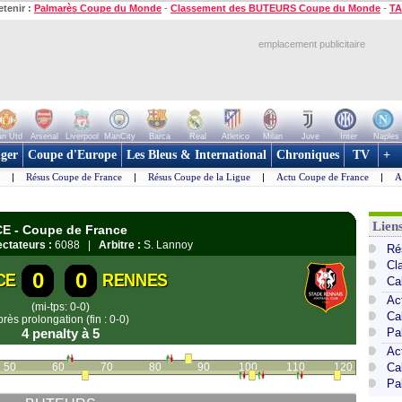
etenir :
Palmarès Coupe du Monde
-
Classement des BUTEURS Coupe du Monde
-
TA
emplacement publicitaire
n Utd
Arsenal
Liverpool
ManCity
Barca
Real
Atletico
Milan
Juve
Inter
Naples
ger
Coupe d'Europe
Les Bleus & International
Chroniques
TV
+
|
Résus Coupe de France
|
Résus Coupe de la Ligue
|
Actu Coupe de France
|
A
Lien
CE - Coupe de France
ctateurs :
6088 |
Arbitre :
S. Lannoy
Ré
Cl
0
0
CE
RENNES
Ca
Ac
(mi-tps: 0-0)
Ca
près prolongation (fin : 0-0)
4 penalty à 5
Pa
Ac
50
60
70
80
90
100
110
120
Ca
Pa