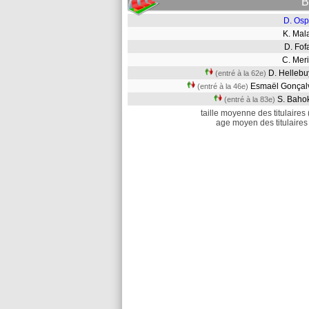
B
D. Osp
K. Ma
D. Fo
C. Me
D. Helleb
(entré à la 62e)
Esmaël Gonça
(entré à la 46e)
S. Bah
(entré à la 83e)
taille moyenne des titulaires 
age moyen des titulaires 