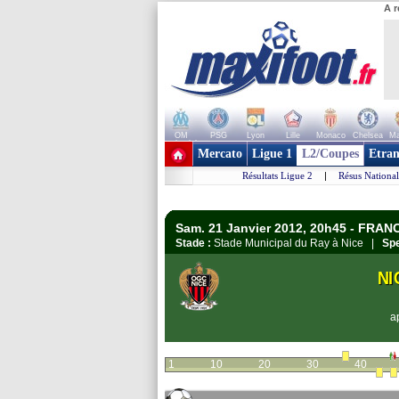
A r
OM
PSG
Lyon
Lille
Monaco
Chelsea
Ma
+ de clubs
Mercato
Ligue 1
L2/Coupes
Etran
Résultats Ligue 2
|
Résus National
Sam. 21 Janvier 2012, 20h45 - FRAN
Stade :
Stade Municipal du Ray à Nice |
Spe
NI
a
1
10
20
30
40