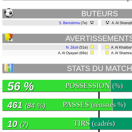
BUTEURS
S. Benrahma
(7e)
A. Al Shanqit
AVERTISSEMENT
N. Zézé
(51e)
A. Al Khaiba
A. Al Oyayari (66e)
A. Al Shamra
STATS DU MATC
56 %
POSSESSION
(%)
461
PASSES
(réussies %)
(84 %)
10
TIRS
(cadrés)
(7)