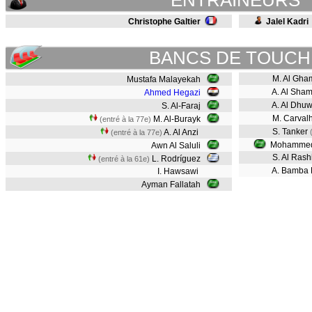
ENTRAINEURS
Christophe Galtier
Jalel Kadri
BANCS DE TOUCH
M. Al Gha
Mustafa Malayekah
A. Al Sham
Ahmed Hegazi
A. Al Dhu
S. Al-Faraj
M. Carval
M. Al-Burayk
(entré à la 77e)
S. Tanker
A. Al Anzi
(entré à la 77e)
Mohammed 
Awn Al Saluli
S. Al Rash
L. Rodríguez
(entré à la 61e)
A. Bamba 
I. Hawsawi
Ayman Fallatah