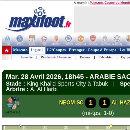
A retenir :
Palmarès Coupe du Mond
OM
PSG
Lyon
Lille
Monaco
Chelsea
Man Utd
Arsenal
Liverpool
ManCity
Ba
+ de clubs
Mercato
Ligue 1
L2/Coupes
Etranger
Coupe d'Europe
Les B
Actualité
|
Résultats & Classement
|
Buteurs
|
Calendrier
|
Equipe
Mar. 28 Avril 2026, 18h45 - ARABIE SA
Stade :
King Khalid Sports City à Tabuk |
Spe
Arbitre :
A. Al Harbi
1
1
NEOM SC
AL HA
(mi-tps: 1-0)
1
10
20
30
40
50
6