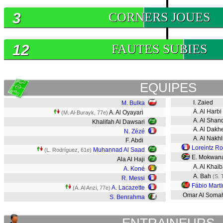
3
CORNERS JOUES
12
FAUTES SUBIES
EQUIPES
I. Zaied
M. Bulka
A. Al Harbi
A. Al Oyayari
(M. Al-Burayk, 77e)
A. Al Shanq
Khalifah Al Dawsari
A. Al Dakh
N. Zézé
A. Al Nakhl
F. Abdi
Loreintz Ro
Muhannad Al Saad
(L. Rodríguez, 61e)
E. Mokwan
Ala Al Haji
A. Al Khai
A. Koné
A. Bah
(S. 
R. Messi
Fábio Marti
A. Lacazette
(A. Al Anzi, 77e)
Omar Al Soma
S. Benrahma