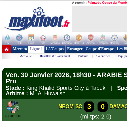
A retenir :
Palmarès Coupe du Mond
OM
PSG
Lyon
Lille
Monaco
Chelsea
Man Utd
Arsenal
Liverpool
ManCity
Ba
+ de clubs
Mercato
Ligue 1
L2/Coupes
Etranger
Coupe d'Europe
Les B
Actualité
|
Résultats & Classement
|
Buteurs
|
Calendrier
|
Equipe
Ven. 30 Janvier 2026, 18h30 - ARABIE
Pro
Stade :
King Khalid Sports City à Tabuk |
Spe
Arbitre :
M. Al Huwaish
3
0
NEOM SC
DAMA
(mi-tps: 2-0)