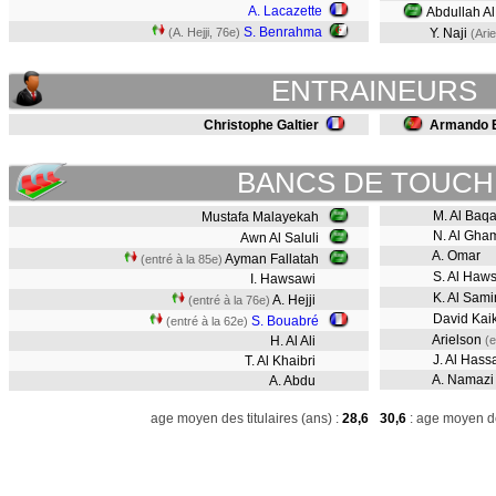
A. Lacazette
Abdullah Al
S. Benrahma
(A. Hejji, 76e)
Y. Naji
(Ari
ENTRAINEURS
Christophe Galtier
Armando E
BANCS DE TOUCH
M. Al Baq
Mustafa Malayekah
N. Al Gha
Awn Al Saluli
A. Omar
Ayman Fallatah
(entré à la 85e)
S. Al Haw
I. Hawsawi
K. Al Sami
A. Hejji
(entré à la 76e)
David Kai
S. Bouabré
(entré à la 62e)
Arielson
H. Al Ali
(e
J. Al Hass
T. Al Khaibri
A. Namazi
A. Abdu
age moyen des titulaires (ans) :
28,6
30,6
: age moyen de