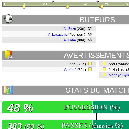
1
10
20
30
40
50
6
BUTEURS
N. Zézé
(23e)
A. Lacazette
(45e, pen.)
A. Koné
(90e)
AVERTISSEMENT
F. Abdi (78e)
Abdulrahman 
A. Koné
(86e)
J. Harkass (
Morlaye Syll
STATS DU MATC
48 %
POSSESSION
(%)
383
PASSES
(réussies %)
(80 %)