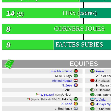
14
TIRS
(cadrés)
(9)
8
CORNERS JOUES
9
FAUTES SUBIES
EQUIPES
Luís Maximiano
Kewin
M. Al-Burayk
A. R. Al Kh
Ahmed Hegazi
J. Harkass
N. Zézé
H. Rabea
(
F. Abdi
A. Bedrane
A. Noor
(
S. Bouabré
, 62e)
Abdulrahma
S. Al-Faraj
(Ayman Fallatah, 85e)
V. Vada
A. Koné
Morlaye Syl
L. Rodríguez
R. Sharahil