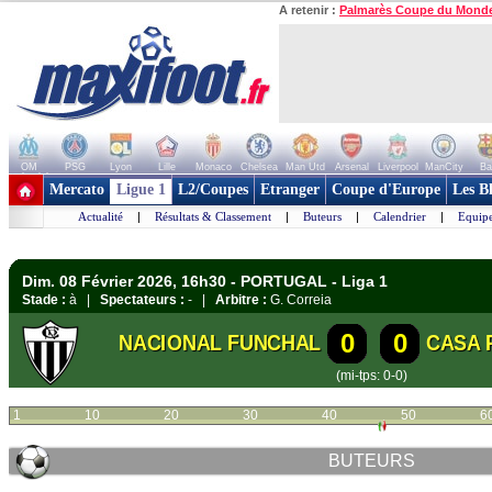
A retenir :
Palmarès Coupe du Mond
OM
PSG
Lyon
Lille
Monaco
Chelsea
Man Utd
Arsenal
Liverpool
ManCity
Ba
+ de clubs
Mercato
Ligue 1
L2/Coupes
Etranger
Coupe d'Europe
Les B
Actualité
|
Résultats & Classement
|
Buteurs
|
Calendrier
|
Equipe
Dim. 08 Février 2026, 16h30 - PORTUGAL - Liga 1
Stade :
à |
Spectateurs :
- |
Arbitre :
G. Correia
0
0
NACIONAL FUNCHAL
CASA 
(mi-tps: 0-0)
1
10
20
30
40
50
6
BUTEURS