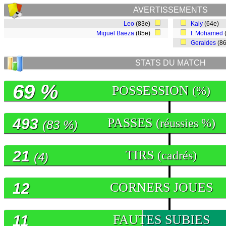
AVERTISSEMENTS
Leo
(83e)
Kaly
(64e)
Miguel Baeza
(85e)
I. Mohamed
Geraldes
(8
STATS DU MATCH
69 %
POSSESSION
(%)
493
PASSES
(réussies %)
(83 %)
21
TIRS
(cadrés)
(4)
12
CORNERS JOUES
11
FAUTES SUBIES