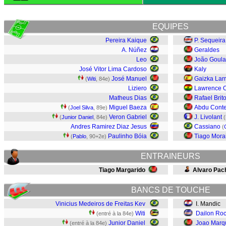
EQUIPES
Pereira Kaique
P. Sequeira
A. Núñez
Geraldes
Leo
João Goula
José Vitor Lima Cardoso
Kaly
José Manuel
Gaizka Lar
(
Witi
, 84e)
Liziero
Lawrence O
Matheus Dias
Rafael Brit
Miguel Baeza
Abdu Cont
(
Joel Silva
, 89e)
Veron Gabriel
J. Livolant
(
Junior Daniel
, 84e)
(
Andres Ramirez Diaz Jesus
Cassiano
(
Paulinho Bóia
Tiago Mora
(
Pablo
, 90+2e)
ENTRAINEURS
Tiago Margarido
Alvaro Pac
BANCS DE TOUCHE
Vinicius Medeiros de Freitas Kev
I. Mandic
Witi
Dailon Ro
(entré à la 84e)
Junior Daniel
Joao Marq
(entré à la 84e)