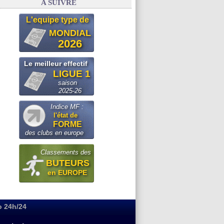
A SUIVRE
L'equipe type de
MONDIAL
2026
Le meilleur effectif
LIGUE 1
saison
2025-26
Indice MF :
l'état de
FORME
des clubs en europe
Classements des
BUTEURS
en EUROPE
o 24h/24