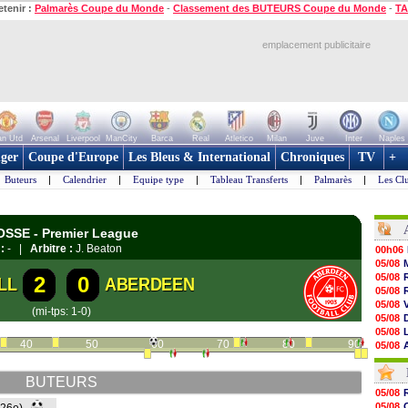
etenir :
Palmarès Coupe du Monde
-
Classement des BUTEURS Coupe du Monde
-
TA
emplacement publicitaire
n Utd
Arsenal
Liverpool
ManCity
Barca
Real
Atletico
Milan
Juve
Inter
Naples
ger
Coupe d'Europe
Les Bleus & International
Chroniques
TV
+
Buteurs
|
Calendrier
|
Equipe type
|
Tableau Transferts
|
Palmarès
|
Les Cl
OSSE - Premier League
:
- |
Arbitre :
J. Beaton
00h06
05/08
05/08
2
0
LL
ABERDEEN
05/08
05/08
(mi-tps: 1-0)
05/08
05/08
40
50
60
70
80
90
05/08
05/08
05/08
BUTEURS
05/08
05/08
05/08
05/08