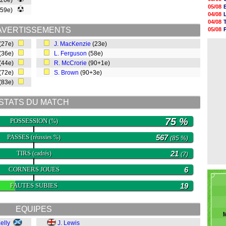
(26e)
05/08
05/08
(59e)
05/08
04/08
05/08
04/08
05/08
AVERTISSEMENTS
05/08
05/08
04/08
05/08
(27e)
J. MacKenzie
(23e)
04/08
05/08
(36e)
L. Ferguson
(58e)
05/08
(44e)
R. McCrorie
(90+1e)
05/08
05/08
(72e)
S. Brown
(90+3e)
05/08
(83e)
05/08
STATS DU MATCH
75 %
POSSESSION
(%)
PASSES
567
(réussies %)
(85 %)
TIRS
21
(cadrés)
(7)
CORNERS JOUES
6
FAUTES SUBIES
19
EQUIPES
M
elly
J. Lewis