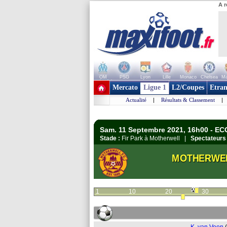
A r
OM
PSG
Lyon
Lille
Monaco
Chelsea
Ma
+ de clubs
Mercato
Ligue 1
L2/Coupes
Etran
Actualité
|
Résultats & Classement
|
Sam. 11 Septembre 2021, 16h00 - EC
Stade :
Fir Park à Motherwell |
Spectateurs 
MOTHERWE
1
10
20
30