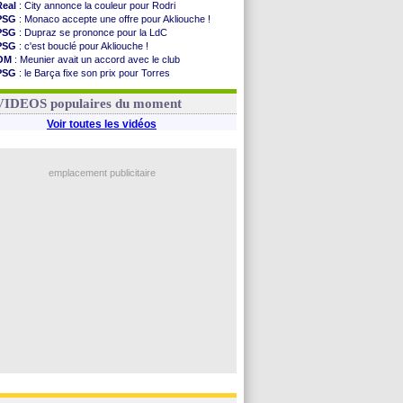
Real
: City annonce la couleur pour Rodri
PSG
: Monaco accepte une offre pour Akliouche !
PSG
: Dupraz se prononce pour la LdC
PSG
: c'est bouclé pour Akliouche !
OM
: Meunier avait un accord avec le club
PSG
: le Barça fixe son prix pour Torres
OM
: accord de principe entre Rulli et Man City
Barça
: Torres souhaite rejoindre le PSG !
VIDEOS populaires du moment
Voir toutes les vidéos
emplacement publicitaire