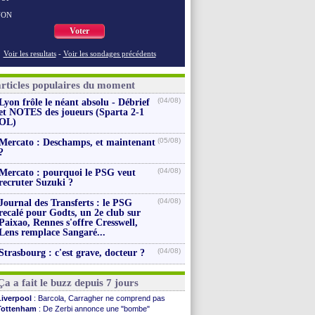
NON
Voter
Voir les resultats
-
Voir les sondages précédents
articles populaires du moment
(04/08)
Lyon frôle le néant absolu - Débrief
et NOTES des joueurs (Sparta 2-1
OL)
(05/08)
Mercato : Deschamps, et maintenant
?
(04/08)
Mercato : pourquoi le PSG veut
recruter Suzuki ?
(04/08)
Journal des Transferts : le PSG
recalé pour Godts, un 2e club sur
Paixao, Rennes s'offre Cresswell,
Lens remplace Sangaré...
(04/08)
Strasbourg : c'est grave, docteur ?
Ça a fait le buzz depuis 7 jours
Liverpool
: Barcola, Carragher ne comprend pas
Tottenham
: De Zerbi annonce une "bombe"