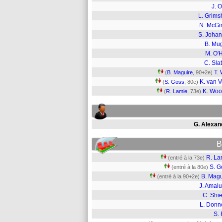
J. O
L. Grim
N. McGi
S. Joha
B. Mu
M. O'
C. Slat
T. 
(
B. Maguire
, 90+2e)
K. van 
(
S. Goss
, 80e)
K. Woo
(
R. Lamie
, 73e)
G. Alexan
B
R. La
(entré à la 73e)
S. G
(entré à la 80e)
B. Magu
(entré à la 90+2e)
J. Amalu
C. Shi
L. Donn
S. 