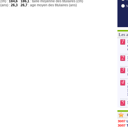
(cm) :
184,6
186,1
: taille moyenne des titulaires (cm)
(ans) :
26,3
26,7
: age moyen des titulaires (ans)
Les 
1
2
3
4
5
30/07
30/07