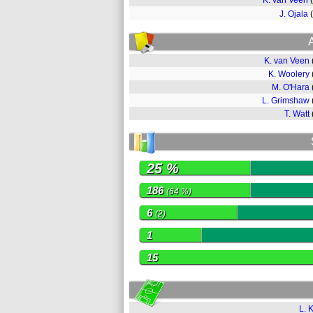
K. van Veen
J. Ojala
K. van Veen
K. Woolery
M. O'Hara
L. Grimshaw
T. Watt
25 %
186
(64 %)
6
(2)
1
15
L. K