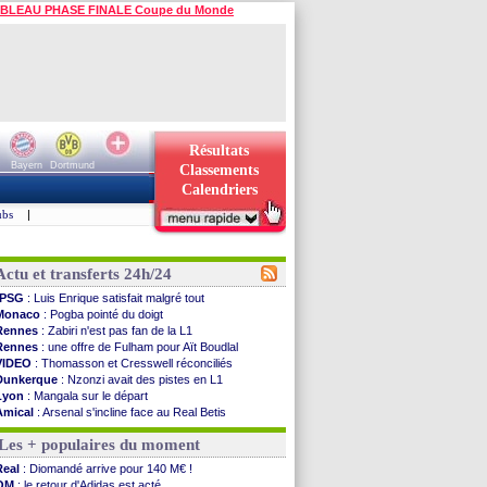
BLEAU PHASE FINALE Coupe du Monde
Résultats
Bayern
Dortmund
Classements
Calendriers
ubs
|
Actu et transferts 24h/24
PSG
: Luis Enrique satisfait malgré tout
Monaco
: Pogba pointé du doigt
Rennes
: Zabiri n'est pas fan de la L1
Rennes
: une offre de Fulham pour Aït Boudlal
VIDEO
: Thomasson et Cresswell réconciliés
Dunkerque
: Nzonzi avait des pistes en L1
Lyon
: Mangala sur le départ
Amical
: Arsenal s'incline face au Real Betis
Amical
: lourde défaite pour le PSG
Les + populaires du moment
Man City
: Maresca flou pour Reijnders
LdC
: Fenerbahçe prend une belle option
Real
: Diomandé arrive pour 140 M€ !
Al-Diriyah
: Mbemba arrive libre (officiel)
OM
: le retour d'Adidas est acté