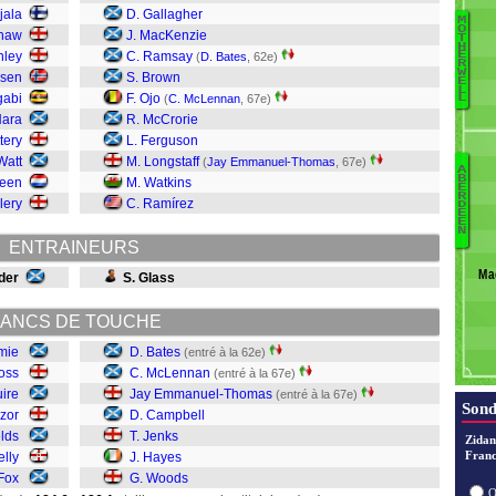
jala
D. Gallagher
M
O
shaw
J. MacKenzie
T
H
nley
C. Ramsay
Fo
E
(
D. Bates
, 62e)
R
W
D
nsen
S. Brown
E
L
Sh
gabi
F. Ojo
(
C. McLennan
, 67e)
L
N
Hara
R. McCrorie
M
tery
L. Ferguson
G
Watt
M. Longstaff
(
Jay Emmanuel-Thomas
, 67e)
A
L
B
Veen
M. Watkins
E
W
R
lery
C. Ramírez
D
E
H
E
N
J
ENTRAINEURS
C
Ma
der
S. Glass
M
Ba
ANCS DE TOUCHE
mie
D. Bates
(entré à la 62e)
oss
C. McLennan
(entré à la 67e)
ire
Jay Emmanuel-Thomas
(entré à la 67e)
Sond
zor
D. Campbell
elds
T. Jenks
Zidan
Franc
elly
J. Hayes
Fox
G. Woods
O