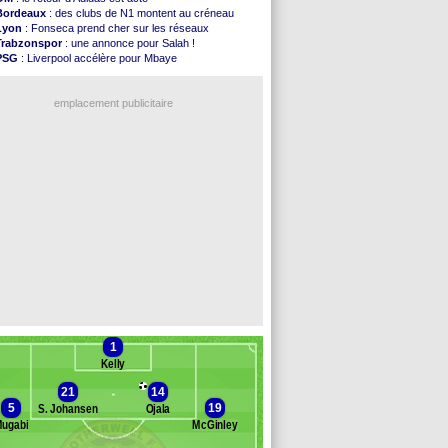
Atletico
: le plan d'Alvarez à son retour
Bordeaux
: des clubs de N1 montent au créneau
Amical
: premier succès pour Brest
Lyon
: Fonseca prend cher sur les réseaux
VIDEO
: le joli but de Greenwood avec le Fener !
Trabzonspor
: une annonce pour Salah !
CdM 2030
: une promesse d'Infantino au Maroc ...
PSG
: Liverpool accélère pour Mbaye
PSG
: la compo pour le premier match amical
EdF
: Infantino complimente Mbappé
Newcastle
: Jaissle est le nouveau coach (off.)
Nice
: 3 joueurs écartés du groupe pro
Real
: une nouvelle offre pour Vinicius
emplacement publicitaire
Amical
: l'OM domine Al-Shahaniya
Monaco
: Cabral a prolongé (officiel)
Atletico
: Molina va signer à la Roma
Real
: Diomandé arrive pour 140 M€ !
Arsenal
: Havertz en veut encore plus
Voir les brèves précédentes
1
Kelly
21
14
5
19
S. Johansen
Ojala
ugabi
McGinley