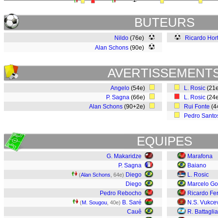
BUTEURS
Nildo
(76e)
Ricardo Hor
Alan Schons
(90e)
AVERTISSEMENT
Angelo
(54e)
L. Rosic
(21
P. Sagna
(66e)
L. Rosic
(24
Alan Schons
(90+2e)
Rui Fonte
(4
Pedro Santo
EQUIPES
G. Makaridze
Marafona
P. Sagna
Baiano
Diego
L. Rosic
(
Alan Schons
, 64e)
Diego
Marcelo Go
Pedro Rebocho
Ricardo Fer
B. Saré
N.S. Vukce
(
M. Sougou
, 40e)
Cauê
R. Battaglia