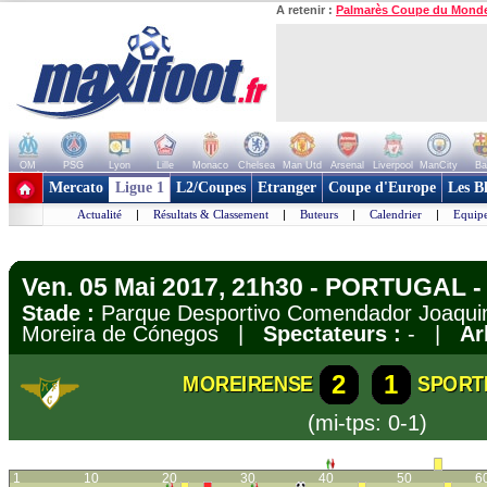
A retenir :
Palmarès Coupe du Mond
OM
PSG
Lyon
Lille
Monaco
Chelsea
Man Utd
Arsenal
Liverpool
ManCity
Ba
+ de clubs
Mercato
Ligue 1
L2/Coupes
Etranger
Coupe d'Europe
Les B
Actualité
|
Résultats & Classement
|
Buteurs
|
Calendrier
|
Equipe
Ven. 05 Mai 2017, 21h30 - PORTUGAL - 
Stade :
Parque Desportivo Comendador Joaquim
Moreira de Cónegos |
Spectateurs :
- |
Ar
2
1
MOREIRENSE
SPORT
(mi-tps: 0-1)
1
10
20
30
40
50
6