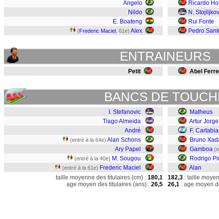
Angelo
Ricardo Ho
Nildo
N. Stojiljko
E. Boateng
Rui Fonte
Alex
Pedro Sant
(
Frederic Maciel
, 61e)
ENTRAINEURS
Petit
Abel Ferre
BANCS DE TOUCH
I. Stefanovic
Matheus
Tiago Almeida
Artur Jorge
André
F. Cartabia
Alan Schons
Bruno Xad
(entré à la 64e)
Ary Papel
Gamboa
(e
M. Sougou
Rodrigo P
(entré à la 40e)
Frederic Maciel
Alan
(entré à la 61e)
taille moyenne des titulaires (cm) :
180,1
182,3
: taille moye
age moyen des titulaires (ans) :
26,5
26,1
: age moyen de